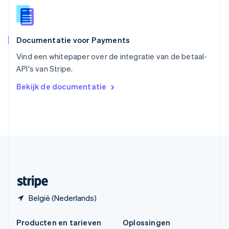
Español
English
Thailand
ไทย
English
Documentatie voor Payments
Tsjechië
English
Vind een whitepaper over de integratie van de betaal-
Vasteland van China
API's van Stripe.
简体中文
English
Verenigd Koninkrijk
Bekijk de documentatie
English
Verenigde Arabische Emiraten
English
Verenigde Staten
English
Español
简体中文
Zweden
Svenska
English
Zwitserland
Deutsch
Français
Italiano
English
België (Nederlands)
Producten en tarieven
Oplossingen