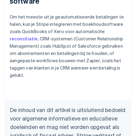
software
Om het meeste uit je geautomatiseerde betalingen te
halen, kun je Stripe integreren met boekhoudsoftware
zoals QuickBooks of Xero voor automatische
reconciliatie
, CRM-systemen (Customer Relationship
Management) zoals HubSpot of Salesforce gebruiken
om abonnementen en betalingen bij te houden, of
aangepaste workflows bouwen met Zapier, zoals het
taggen van klanten in je CRM wanneer een betaling is
gelukt.
Australië
English
België
Nederlands
Français
Deutsch
English
De inhoud van dit artikel is uitsluitend bedoeld
Brazilië
voor algemene informatieve en educatieve
Português
English
Bulgarije
doeleinden en mag niet worden opgevat als
English
juridisch of fiscaal advies. Stripe verklaart of
Canada