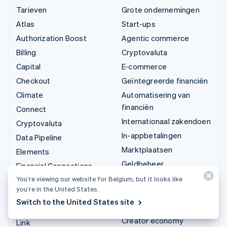
Tarieven
Grote ondernemingen
Atlas
Start-ups
Authorization Boost
Agentic commerce
Billing
Cryptovaluta
Capital
E-commerce
Checkout
Geïntegreerde financiën
Climate
Automatisering van
financiën
Connect
Internationaal zakendoen
Cryptovaluta
In-appbetalingen
Data Pipeline
Marktplaatsen
Elements
Geldbeheer
Financial Connections
Platforms
You’re viewing our website for Belgium, but it looks like
Identity
you’re in the United States.
SaaS
Invoicing
Switch to the United States site
AI-bedrijven
Issuing
Creator economy
Link