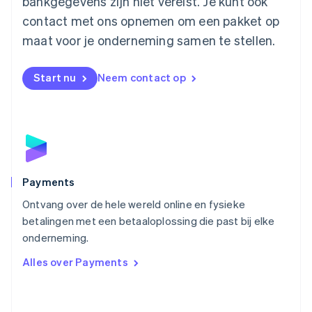
bankgegevens zijn niet vereist. Je kunt ook
Español
English
contact met ons opnemen om een pakket op
Nederland
maat voor je onderneming samen te stellen.
Nederlands
English
Nieuw-Zeeland
English
Start nu
Neem contact op
Noorwegen
English
Oostenrijk
Deutsch
English
Polen
English
Portugal
Português
English
Payments
Roemenië
Ontvang over de hele wereld online en fysieke
English
betalingen met een betaaloplossing die past bij elke
Singapore
English
简体中文
onderneming.
Slovenië
Alles over Payments
English
Italiano
Slowakije
English
Spanje