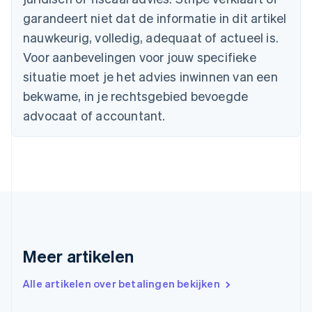
English
Français
garandeert niet dat de informatie in dit artikel
Cyprus
nauwkeurig, volledig, adequaat of actueel is.
English
Denemarken
Voor aanbevelingen voor jouw specifieke
English
situatie moet je het advies inwinnen van een
Duitsland
bekwame, in je rechtsgebied bevoegde
Deutsch
English
Estland
advocaat of accountant.
English
Finland
English
Svenska
Frankrijk
Français
English
Gibraltar
English
Griekenland
English
Meer artikelen
Hongarije
English
Hongkong SAR, China
Alle artikelen over betalingen bekijken
English
简体中文
Ierland