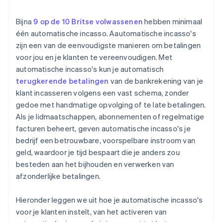
Terugkerende betalingen automatiseren
Betalingen monitoren en problemen oplossen
Bijna
9 op de 10 Britse volwassenen
hebben minimaal
Klanten informeren
één automatische incasso. Aautomatische incasso's
Aan de regels blijven voldoen
zijn een van de eenvoudigste manieren om betalingen
Mislukte betalingen afhandelen
Controleren en verbeteren
voor jou en je klanten te vereenvoudigen. Met
Stripe koppelen met je andere software
automatische incasso's kun je automatisch
terugkerende betalingen
van de bankrekening van je
klant incasseren volgens een vast schema, zonder
gedoe met handmatige opvolging of te late betalingen.
Als je lidmaatschappen, abonnementen of regelmatige
facturen beheert, geven automatische incasso's je
bedrijf een betrouwbare, voorspelbare instroom van
geld, waardoor je tijd bespaart die je anders zou
besteden aan het bijhouden en verwerken van
afzonderlijke betalingen.
Hieronder leggen we uit hoe je automatische incasso's
voor je klanten instelt, van het activeren van