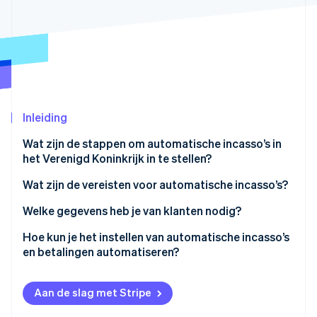
Oprichting van een start-up
Climate
Ecosysteem
CO₂-verwijdering
Partners
Identity
Stripe App Marketplace
Online identiteitsverificatie
Inleiding
Wat zijn de stappen om automatische incasso’s in
het Verenigd Koninkrijk in te stellen?
Stripe Sessions 2026
Ontdek hoe Stripe de economische infrastructuu
Kies hoe je automatische incasso’s wilt verwerken
Wat zijn de vereisten voor automatische incasso’s?
Nu bekijken
Een Service User Number (SUN) aanvragen
Garantie voor automatische incasso
Welke gegevens heb je van klanten nodig?
Je machtigingsproces instellen
Machtiging voor automatische incasso
Hoe kun je het instellen van automatische incasso’s
en betalingen automatiseren?
Klantgegevens verzamelen
Vooraankondiging
Automatische incasso inschakelen
Klanten informeren voordat betalingen beginnen
Service User Number (SUN)
Aan de slag met Stripe
Incassomachtigingen
Beginnen met het incasseren van betalingen
Beveiliging en compliance