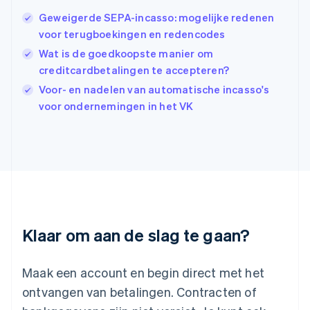
English
Geweigerde SEPA-incasso: mogelijke redenen
India
voor terugboekingen en redencodes
English
Wat is de goedkoopste manier om
Italië
Italiano
English
creditcardbetalingen te accepteren?
Japan
Voor- en nadelen van automatische incasso's
日本語
English
voor ondernemingen in het VK
Kroatië
English
Italiano
Letland
English
Liechtenstein
Deutsch
English
Litouwen
English
Luxemburg
Klaar om aan de slag te gaan?
Français
Deutsch
English
Maleisië
English
简体中文
Maak een account en begin direct met het
Malta
ontvangen van betalingen. Contracten of
English
Mexico