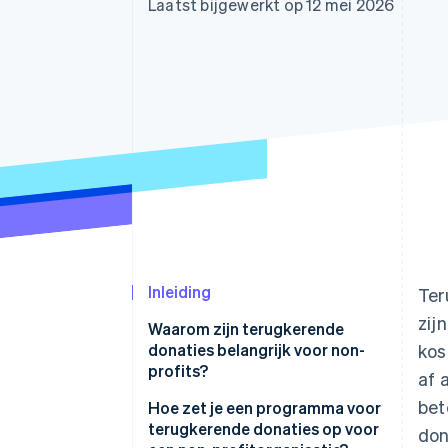
Laatst bijgewerkt op 12 mei 2026
Link
Versneld afrekenen
Financial Connections
Data gekoppelde rekeningen
Inleiding
Ter
zij
Waarom zijn terugkerende
donaties belangrijk voor non-
kos
profits?
af 
bet
Hoe zet je een programma voor
terugkerende donaties op voor
don