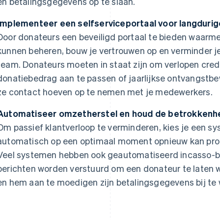
en betalingsgegevens op te slaan.
Implementeer een selfserviceportaal voor langduri
Door donateurs een beveiligd portaal te bieden waarm
kunnen beheren, bouw je vertrouwen op en verminder je
team. Donateurs moeten in staat zijn om verlopen credi
donatiebedrag aan te passen of jaarlijkse ontvangstb
ze contact hoeven op te nemen met je medewerkers.
Automatiseer omzetherstel en houd de betrokkenhe
Om passief klantverloop te verminderen, kies je een s
automatisch op een optimaal moment opnieuw kan prob
Veel systemen hebben ook geautomatiseerd incasso-b
berichten worden verstuurd om een donateur te laten we
en hem aan te moedigen zijn betalingsgegevens bij te