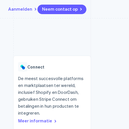
Aanmelden
Neem contact op
Bronnen
Ecosysteem
Contact
marktplaatsen
Meer
App-integraties
Partners
Neem contact op
Product roadmap
Voorbeelden van code
Stripe App Marketplace
Partner worden
Ontdek wat er in het verschiet
or platforms
Developerblog
ligt
r platforms
API-status
financiële
Radar
Connect
Fraudepreventie
tuele kaarten
Atlas
ing
De meest succesvolle platforms
Oprichting van een start-up
en marktplaatsen ter wereld,
Climate
inclusief Shopify en DoorDash,
CO₂-verwijdering
gebruiken Stripe Connect om
Identity
betalingen in hun producten te
Online identiteitsverificatie
integreren.
Meer informatie