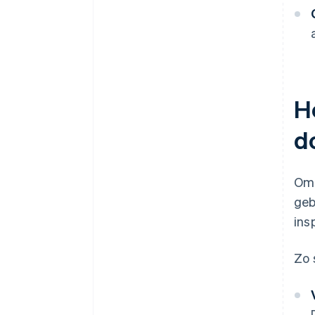
H
d
Om 
geb
ins
Zo 