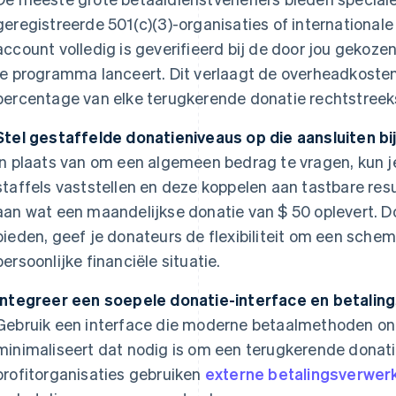
geregistreerde 501(c)(3)-organisaties of internationale
account volledig is geverifieerd bij de door jou gekoze
je programma lanceert. Dit verlaagt de overheadkosten
percentage van elke terugkerende donatie rechtstreeks
Stel gestaffelde donatieniveaus op die aansluiten b
In plaats van om een algemeen bedrag te vragen, kun j
staffels vaststellen en deze koppelen aan tastbare resu
aan wat een maandelijkse donatie van $ 50 oplevert. D
bieden, geef je donateurs de flexibiliteit om een schem
persoonlijke financiële situatie.
Integreer een soepele donatie-interface en betalin
Gebruik een interface die moderne betaalmethoden on
minimaliseert dat nodig is om een terugkerende donatie 
profitorganisaties gebruiken
externe betalingsverwer