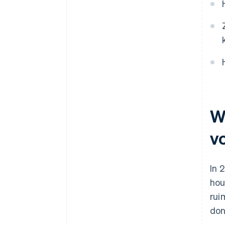
W
v
In 
hou
rui
don