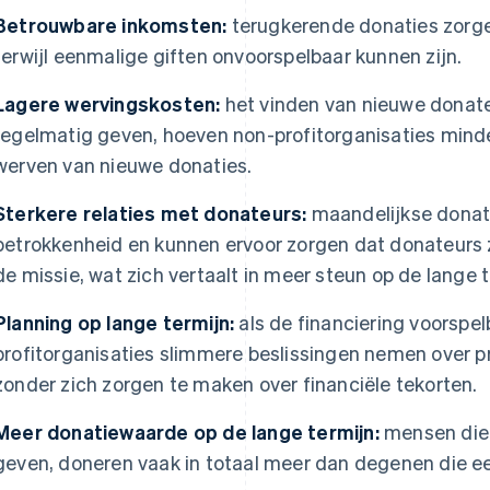
Betrouwbare inkomsten:
terugkerende donaties zorge
terwijl eenmalige giften onvoorspelbaar kunnen zijn.
Lagere wervingskosten:
het vinden van nieuwe donate
regelmatig geven, hoeven non-profitorganisaties minde
werven van nieuwe donaties.
Sterkere relaties met donateurs:
maandelijkse donati
betrokkenheid en kunnen ervoor zorgen dat donateurs
de missie, wat zich vertaalt in meer steun op de lange t
Planning op lange termijn:
als de financiering voorspel
profitorganisaties slimmere beslissingen nemen over p
zonder zich zorgen te maken over financiële tekorten.
Meer donatiewaarde op de lange termijn:
mensen die 
geven, doneren vaak in totaal meer dan degenen die e