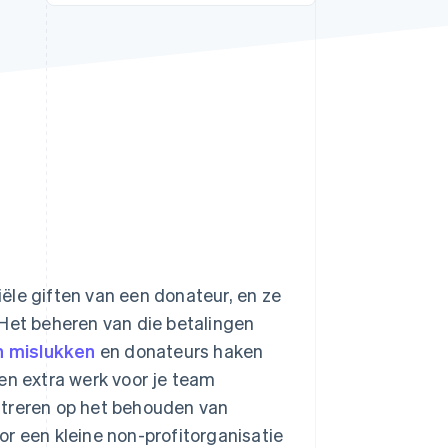
Stripe Sessions 2026
Ontdek hoe Stripe de
economische
infrastructuur voor AI
bouwt.
Nu bekijken
ële giften van een donateur, en ze
 Het beheren van die betalingen
n mislukken
en donateurs haken
en extra werk voor je team
ntreren op het behouden van
r een kleine non-profitorganisatie