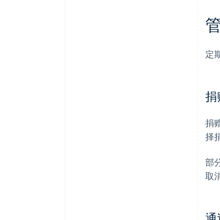
定
捐
捐
择
部
取
通