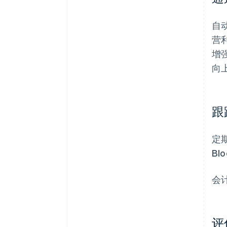
自
营
增
向
跟
定期
Bl
会
评