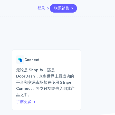
登录
联系销售
资源
生态系统
联系
场
更多
应用程序集成
合作伙伴
联系销售
Product roadmap
代码示例
Stripe App Marketplace
成为合作伙伴
了解未来规划
开发者博客
API 状态
Radar
欺诈防范
Connect
Atlas
初创企业注册
无论是 Shopify，还是
DoorDash，众多世界上最成功的
Climate
碳移除
平台和交易市场都在使用 Stripe
Connect，将支付功能嵌入到其产
品之中。
了解更多