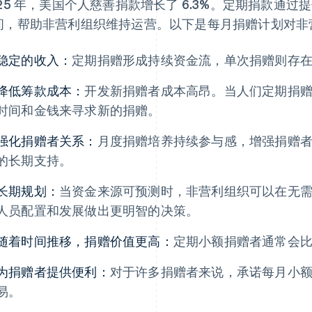
025 年，美国个人慈善捐款增长了 6.3%。定期捐款通
间，帮助非营利组织维持运营。以下是每月捐赠计划对非
稳定的收入：
定期捐赠形成持续资金流，单次捐赠则存
降低筹款成本：
开发新捐赠者成本高昂。当人们定期捐
时间和金钱来寻求新的捐赠。
强化捐赠者关系：
月度捐赠培养持续参与感，增强捐赠
的长期支持。
长期规划：
当资金来源可预测时，非营利组织可以在无
人员配置和发展做出更明智的决策。
随着时间推移，捐赠价值更高：
定期小额捐赠者通常会
为捐赠者提供便利：
对于许多捐赠者来说，承诺每月小
易。