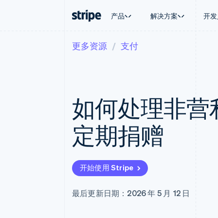
产品
解决方案
开发
更多资源
支付
按企业阶段
文档
学习
按应用场
支持
支付
营收
大型企业
Stripe 文档
博客
智能体
获取支
Payments
Billing
初创企业
API 参考文档
客户案例
加密货
管理支
在线支付
经常性收入
库与 SDK
指南
电子商
专业服
Payment links
Metronome
Stripe Apps
如何处理非营
嵌入式
无代码支付
按用量计费
财务自
Checkout
Subscriptions
全球化
预构建支付界面
订阅管理
应用内
定期捐赠
Elements
Invoicing
交易市
灵活的 UI 组件
一次性或定期账单
资金管
支付方式
Tax
平台
Access to 125+
销售税和增值税自动
SaaS
Terminal
Revenue Recogniti
开始使用 Stripe
线下支付
会计自动化
Authorization Boost
Stripe Sigma
支付成功率优化
自定义报告
最后更新日期：2026 年 5 月 12 日
Link
Data Pipeline
加速结账
数据同步