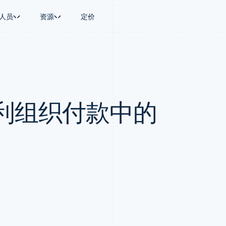
人员
资源
定价
景
指南
按行业
公司
资金管理
平台和交易市
商务
持
接受线上付款
AI 企业
产品路线图
Global Payouts
Connect
币
持方案
实施预建结账流程
创作者经济
Sessions 年度大会
向第三方打款
平台支付
务
务
构建平台或交易市场
游戏
招聘
Crypto
利组织付款中的
金融
管理订阅
酒店、旅游与休闲
新闻编辑室
钱包、稳定币发行和发卡基础设
动化
提供按用量计费
保险
Stripe Press
施
企业
发行稳定币支持的支付卡
媒体与娱乐
支付
使用代理预配和管理服务
非营利组织
场
专业服务
理
公共部门
零售
化
on