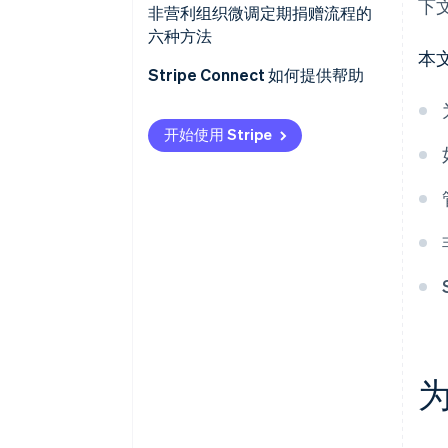
下
捐赠者如何注册和管理其定期捐
非营利组织微调定期捐赠流程的
款
六种方法
本
通过最新动态和激励措施保持捐
Stripe Connect 如何提供帮助
赠者参与度
开始使用 Stripe
跟踪捐赠并管理非营利组织财务
评估绩效并提升捐赠者留存率