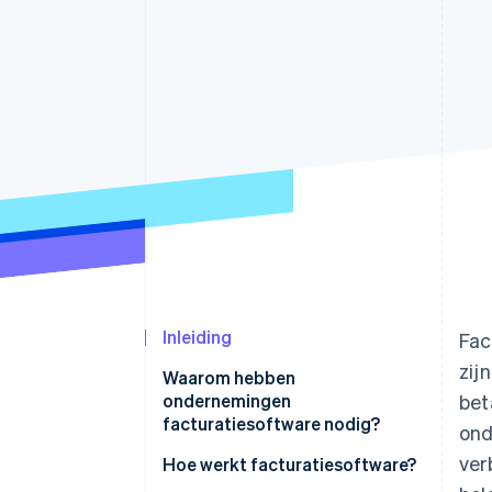
Link
Versneld afrekenen
Financial Connections
Data gekoppelde rekeningen
Inleiding
Fac
zij
Waarom hebben
ondernemingen
bet
facturatiesoftware nodig?
ond
ver
Hoe werkt facturatiesoftware?