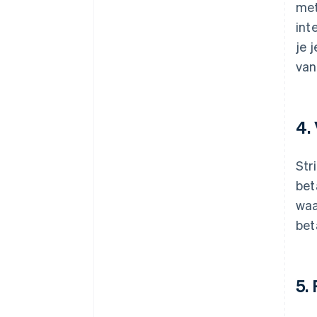
met
int
je 
van
4.
Str
bet
waa
bet
5.