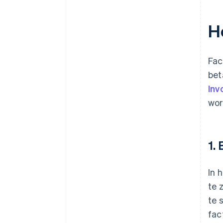
H
Fac
bet
Inv
wor
1.
In 
te 
te 
fac