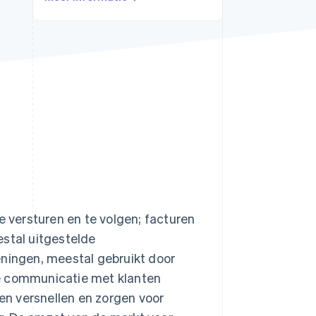
Stripe Sessions 2026
Ontdek hoe Stripe de
economische
infrastructuur voor AI
bouwt.
Nu bekijken
e versturen en te volgen; facturen
estal uitgestelde
eningen, meestal gebruikt door
de communicatie met klanten
gen versnellen en zorgen voor