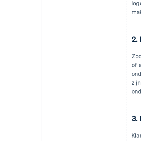
log
ma
2.
Zod
of 
ond
zij
ond
3.
Kla