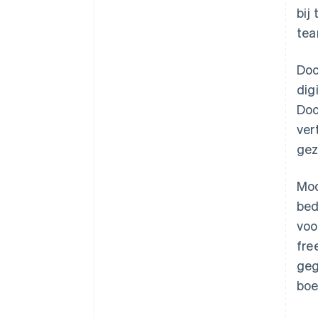
bij
tea
Doo
dig
Doo
ver
gez
Mod
bed
voo
fre
geg
boe