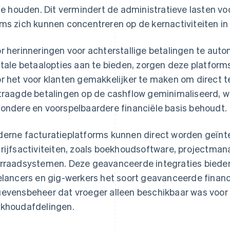
 te houden. Dit vermindert de administratieve lasten 
ms zich kunnen concentreren op de kernactiviteiten in 
r herinneringen voor achterstallige betalingen te aut
itale betaalopties aan te bieden, zorgen deze platform
r het voor klanten gemakkelijker te maken om direct t
traagde betalingen op de cashflow geminimaliseerd, 
ondere en voorspelbaardere financiële basis behoudt.
erne facturatieplatforms kunnen direct worden geïn
rijfsactiviteiten, zoals boekhoudsoftware, projectma
rraadsystemen. Deze geavanceerde integraties biede
elancers en gig-werkers het soort geavanceerde financ
evensbeheer dat vroeger alleen beschikbaar was voor 
khoudafdelingen.