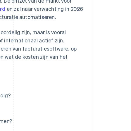
r. De omzet van de markt voor
ard
en zal naar verwachting in 2026
cturatie automatiseren.
rdelig zijn, maar is vooral
internationaal actief zijn.
eren van facturatiesoftware, op
en wat de kosten zijn van het
odig?
emen?