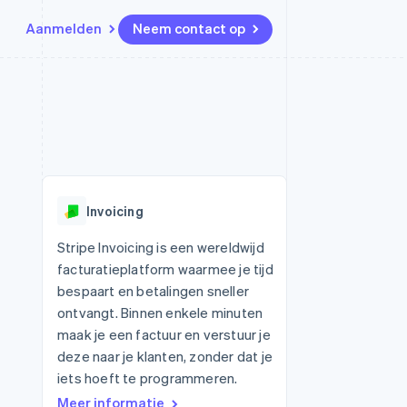
Aanmelden
Neem contact op
Bronnen
Ecosysteem
Contact
marktplaatsen
Meer
App-integraties
Partners
Neem contact op
Product roadmap
Voorbeelden van code
Stripe App Marketplace
Partner worden
Ontdek wat er in het verschiet
or platforms
Developerblog
ligt
r platforms
API-status
financiële
Radar
Invoicing
Fraudepreventie
tuele kaarten
Atlas
ing
Stripe Invoicing is een wereldwijd
Oprichting van een start-up
facturatieplatform waarmee je tijd
Climate
bespaart en betalingen sneller
CO₂-verwijdering
ontvangt. Binnen enkele minuten
Identity
maak je een factuur en verstuur je
Online identiteitsverificatie
deze naar je klanten, zonder dat je
iets hoeft te programmeren.
Meer informatie