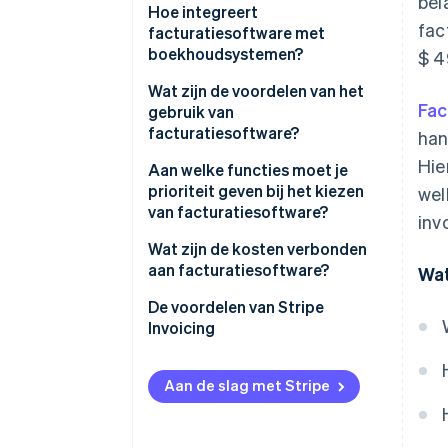
bel
1. Een factuur maken
Hoe integreert
fac
facturatiesoftware met
2. De factuur versturen
boekhoudsystemen?
$ 4
3. Betalingen ontvangen
Automatische synchronisatie
Wat zijn de voordelen van het
Fac
van transacties
gebruik van
4. Volgen en follow-up
facturatiesoftware?
han
Updates in real time
5. Reconciliëren en rapporteren
Hie
Automatisering vermindert
Aan welke functies moet je
Integratie van
administratief werk en fouten
prioriteit geven bij het kiezen
wel
Desktop versus
belastingaangifte
van facturatiesoftware?
cloudgebaseerde facturatie
inv
Snellere betalingen en een
Uniforme rekeningengrafiek
sterkere cashflow
Aanpasbare factuuraanmaak en
Wat zijn de kosten verbonden
voorwaarden
aan facturatiesoftware?
Wat
Onkosten bijhouden en
Professionele branding en
reconciliëren
klantervaring
Geïntegreerde betaalopties
De voordelen van Stripe
Invoicing
Ondersteuning van meerdere
Integraties en schaalbaarheid
Tracking en meldingen in real
valuta
time
Aan de slag met Stripe
Aanpasbare
Belasting- en compliancebeheer
gegevenssynchronisatie
Automatisering en