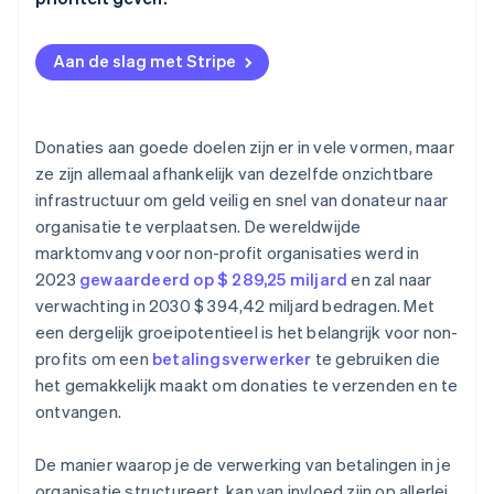
Laat donateurs de kosten dekken
Support voor terugkerende donaties
Gebruik een PCI Level 1-provider
Vermijd onnodige platformkosten
Aan de slag met Stripe
Transparante tarieven
Kaartgegevens versleutelen en tokeniseren
Onderhandelen over of aanvragen voor non-
Sterke beveiligingsarchitectuur
profittarieven
Tools voor fraudebescherming activeren
Donaties aan goede doelen zijn er in vele vormen, maar
Optimaliseer je technische bundel om verborgen
Toegang en gegevenspraktijken van personeel
ze zijn allemaal afhankelijk van dezelfde onzichtbare
kosten te voorkomen
vergrendelen
infrastructuur om geld veilig en snel van donateur naar
Kosten dekken met externe financiering
Zichtbare vertrouwenssignalen weergeven
organisatie te verplaatsen. De wereldwijde
marktomvang voor non-profit organisaties werd in
Houd je aan wereldwijde gegevensregels indien van
2023
gewaardeerd op $ 289,25 miljard
en zal naar
toepassing
verwachting in 2030 $ 394,42 miljard bedragen. Met
een dergelijk groeipotentieel is het belangrijk voor non-
profits om een
betalingsverwerker
te gebruiken die
het gemakkelijk maakt om donaties te verzenden en te
ontvangen.
De manier waarop je de verwerking van betalingen in je
organisatie structureert, kan van invloed zijn op allerlei