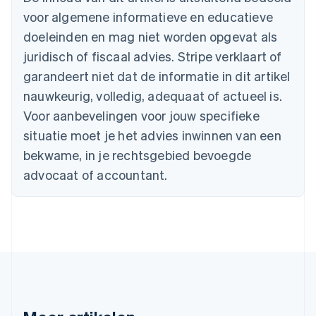
Brazilië
voor algemene informatieve en educatieve
Português
English
Bulgarije
doeleinden en mag niet worden opgevat als
English
juridisch of fiscaal advies. Stripe verklaart of
Canada
English
Français
garandeert niet dat de informatie in dit artikel
Cyprus
nauwkeurig, volledig, adequaat of actueel is.
English
Denemarken
Voor aanbevelingen voor jouw specifieke
English
situatie moet je het advies inwinnen van een
Duitsland
bekwame, in je rechtsgebied bevoegde
Deutsch
English
Estland
advocaat of accountant.
English
Finland
English
Svenska
Frankrijk
Français
English
Gibraltar
English
Griekenland
English