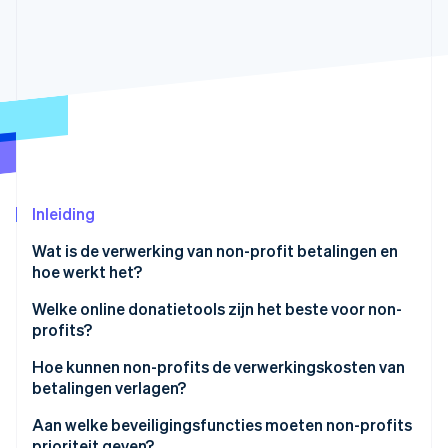
Oprichting van een start-up
Climate
Ecosysteem
CO₂-verwijdering
Partners
Identity
Stripe App Marketplace
Online identiteitsverificatie
Inleiding
Stripe Sessions 2026
Wat is de verwerking van non-profit betalingen en
Ontdek hoe Stripe de economische infrastructuu
Nu bekijken
hoe werkt het?
Welke online donatietools zijn het beste voor non-
profits?
Integratie met je website en CRM
Hoe kunnen non-profits de verwerkingskosten van
betalingen verlagen?
Aanpasbare, gebruiksvriendelijke formulieren
Gebruik waar mogelijk goedkopere betaalmethoden
Aan welke beveiligingsfuncties moeten non-profits
Meerdere betaalopties
prioriteit geven?