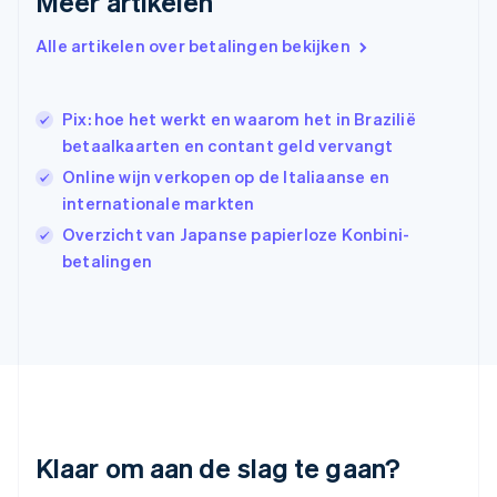
Meer artikelen
Hongarije
English
Hongkong SAR, China
Alle artikelen over betalingen bekijken
English
简体中文
Ierland
English
Pix: hoe het werkt en waarom het in Brazilië
India
betaalkaarten en contant geld vervangt
English
Online wijn verkopen op de Italiaanse en
Italië
Italiano
English
internationale markten
Japan
Overzicht van Japanse papierloze Konbini-
日本語
English
betalingen
Kroatië
English
Italiano
Letland
English
Liechtenstein
Deutsch
English
Litouwen
English
Luxemburg
Klaar om aan de slag te gaan?
Français
Deutsch
English