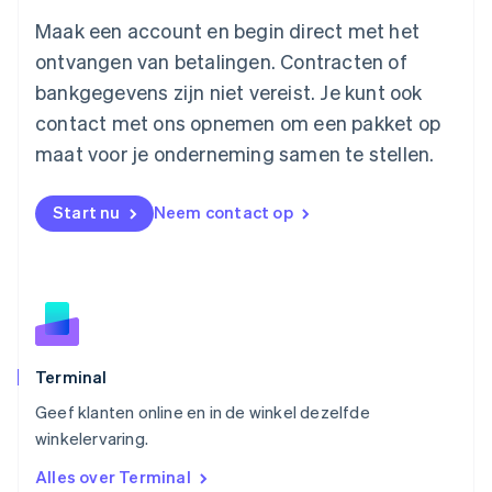
Maleisië
English
简体中文
Maak een account en begin direct met het
Malta
ontvangen van betalingen. Contracten of
English
Mexico
bankgegevens zijn niet vereist. Je kunt ook
Español
English
contact met ons opnemen om een pakket op
Nederland
maat voor je onderneming samen te stellen.
Nederlands
English
Nieuw-Zeeland
English
Start nu
Neem contact op
Noorwegen
English
Oostenrijk
Deutsch
English
Polen
English
Portugal
Português
English
Terminal
Roemenië
Geef klanten online en in de winkel dezelfde
English
winkelervaring.
Singapore
English
简体中文
Alles over Terminal
Slovenië