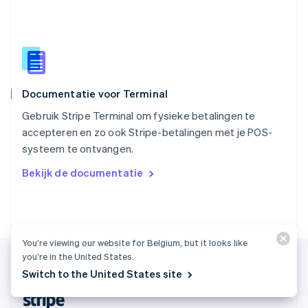
English
Italiano
Slowakije
English
Spanje
Español
English
Thailand
Documentatie voor Terminal
ไทย
English
Tsjechië
Gebruik Stripe Terminal om fysieke betalingen te
English
accepteren en zo ook Stripe-betalingen met je POS-
Vasteland van China
systeem te ontvangen.
简体中文
English
Verenigd Koninkrijk
Bekijk de documentatie
English
Verenigde Arabische Emiraten
English
Verenigde Staten
English
Español
简体中文
You’re viewing our website for Belgium, but it looks like
Zweden
you’re in the United States.
Svenska
English
Switch to the United States site
Zwitserland
Deutsch
Français
Italiano
English