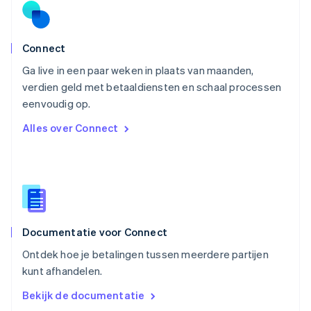
Polen
English
Portugal
Português
English
Connect
Roemenië
Ga live in een paar weken in plaats van maanden,
English
verdien geld met betaaldiensten en schaal processen
Singapore
English
简体中文
eenvoudig op.
Slovenië
Alles over Connect
English
Italiano
Slowakije
English
Spanje
Español
English
Thailand
ไทย
English
Documentatie voor Connect
Tsjechië
English
Ontdek hoe je betalingen tussen meerdere partijen
Vasteland van China
kunt afhandelen.
简体中文
English
Verenigd Koninkrijk
Bekijk de documentatie
English