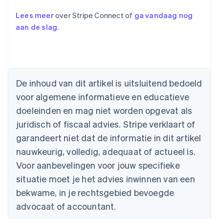
Lees meer
over Stripe Connect of
ga vandaag nog
aan de slag
.
Australië
English
België
Nederlands
Français
Deutsch
English
De inhoud van dit artikel is uitsluitend bedoeld
Brazilië
voor algemene informatieve en educatieve
Português
English
Bulgarije
doeleinden en mag niet worden opgevat als
English
juridisch of fiscaal advies. Stripe verklaart of
Canada
English
Français
garandeert niet dat de informatie in dit artikel
Cyprus
nauwkeurig, volledig, adequaat of actueel is.
English
Denemarken
Voor aanbevelingen voor jouw specifieke
English
situatie moet je het advies inwinnen van een
Duitsland
bekwame, in je rechtsgebied bevoegde
Deutsch
English
Estland
advocaat of accountant.
English