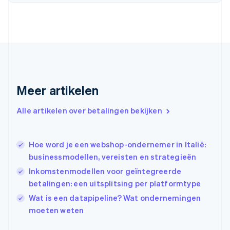
Finland
English
Svenska
Frankrijk
Français
English
Gibraltar
English
Griekenland
English
Meer artikelen
Hongarije
English
Hongkong SAR, China
Alle artikelen over betalingen bekijken
English
简体中文
Ierland
English
Hoe word je een webshop-ondernemer in Italië:
India
businessmodellen, vereisten en strategieën
English
Inkomstenmodellen voor geïntegreerde
Italië
Italiano
English
betalingen: een uitsplitsing per platformtype
Japan
Wat is een datapipeline? Wat ondernemingen
日本語
English
moeten weten
Kroatië
English
Italiano