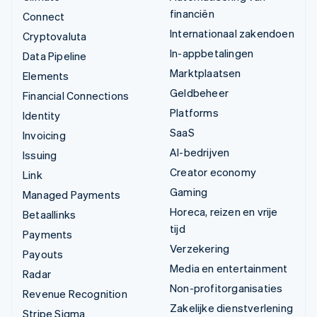
financiën
Connect
Internationaal zakendoen
Cryptovaluta
In-appbetalingen
Data Pipeline
Marktplaatsen
Elements
Geldbeheer
Financial Connections
Platforms
Identity
SaaS
Invoicing
AI-bedrijven
Issuing
Creator economy
Link
Gaming
Managed Payments
Horeca, reizen en vrije
Betaallinks
tijd
Payments
Verzekering
Payouts
Media en entertainment
Radar
Non-profitorganisaties
Revenue Recognition
Zakelijke dienstverlening
Stripe Sigma