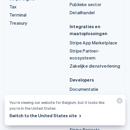
Publieke sector
Tax
Detailhandel
Terminal
Treasury
Integraties en
maatoplossingen
Stripe App Marketplace
Stripe Partner-
ecosysteem
Zakelijke dienstverlening
Developers
Documentatie
API-documentatie
You’re viewing our website for Belgium, but it looks like
API-status
you’re in the United States.
API-wijzigingslogboek
Switch to the United States site
Bibliotheken en SDK's
Stripe Projects