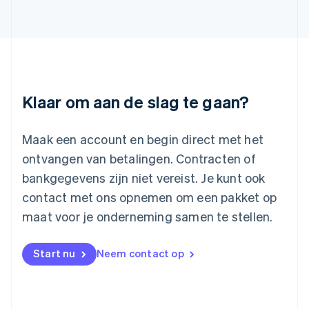
Letland
English
Liechtenstein
Deutsch
English
Litouwen
English
Luxemburg
Klaar om aan de slag te gaan?
Français
Deutsch
English
Maleisië
English
简体中文
Maak een account en begin direct met het
Malta
ontvangen van betalingen. Contracten of
English
Mexico
bankgegevens zijn niet vereist. Je kunt ook
Español
English
contact met ons opnemen om een pakket op
Nederland
maat voor je onderneming samen te stellen.
Nederlands
English
Nieuw-Zeeland
English
Start nu
Neem contact op
Noorwegen
English
Oostenrijk
Deutsch
English