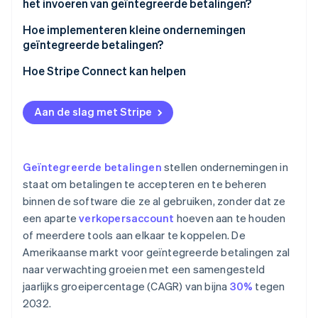
het invoeren van geïntegreerde betalingen?
Hoe implementeren kleine ondernemingen
geïntegreerde betalingen?
Een platform gebruiken dat betalingsmogelijkheden
Hoe Stripe Connect kan helpen
biedt
Geïntegreerde betalingen aan je product toevoegen
Aan de slag met Stripe
Geïntegreerde betalingen
stellen ondernemingen in
staat om betalingen te accepteren en te beheren
binnen de software die ze al gebruiken, zonder dat ze
een aparte
verkopersaccount
hoeven aan te houden
of meerdere tools aan elkaar te koppelen. De
Amerikaanse markt voor geïntegreerde betalingen zal
naar verwachting groeien met een samengesteld
jaarlijks groeipercentage (CAGR) van bijna
30%
tegen
2032.