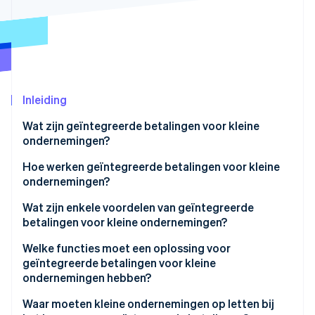
Oprichting van een start-up
Climate
Ecosysteem
CO₂-verwijdering
Partners
Identity
Stripe App Marketplace
Online identiteitsverificatie
Inleiding
Wat zijn geïntegreerde betalingen voor kleine
ondernemingen?
Stripe Sessions 2026
Hoe werken geïntegreerde betalingen voor kleine
Ontdek hoe Stripe de economische infrastructuu
ondernemingen?
Nu bekijken
Wat zijn enkele voordelen van geïntegreerde
betalingen voor kleine ondernemingen?
Welke functies moet een oplossing voor
geïntegreerde betalingen voor kleine
ondernemingen hebben?
Waar moeten kleine ondernemingen op letten bij