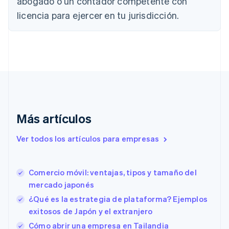
abogado o un contador competente con
Chipre
English
licencia para ejercer en tu jurisdicción.
Croacia
English
Italiano
Dinamarca
English
Emiratos Árabes Unidos
English
Eslovaquia
English
Eslovenia
Más artículos
English
Italiano
España
Ver todos los artículos para empresas
Español
English
Estados Unidos
English
Español
简体中文
Estonia
Comercio móvil: ventajas, tipos y tamaño del
English
mercado japonés
Finlandia
¿Qué es la estrategia de plataforma? Ejemplos
English
Svenska
Francia
exitosos de Japón y el extranjero
Français
English
Cómo abrir una empresa en Tailandia