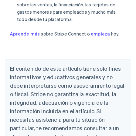
sobre las ventas, la financiación, las tarjetas de
gastos menores para empleados y mucho más,
todo desde tu plataforma.
Aprende más
sobre Stripe Connect o
empieza
hoy.
Alemania
Deutsch
English
Australia
English
Austria
El contenido de este artículo tiene solo fines
Deutsch
English
Bélgica
informativos y educativos generales y no
Nederlands
Français
Deutsch
English
debe interpretarse como asesoramiento legal
Brasil
o fiscal. Stripe no garantiza la exactitud, la
Português
English
Bulgaria
integridad, adecuación o vigencia de la
English
información incluida en el artículo. Si
Canadá
necesitas asistencia para tu situación
English
Français
China continental
particular, te recomendamos consultar a un
简体中文
English