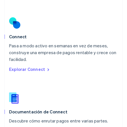
Malasia
English
简体中文
Malta
English
México
Español
English
Noruega
Connect
English
Pasa a modo activo en semanas en vez de meses,
Nueva Zelandia
English
construye una empresa de pagos rentable y crece con
Países Bajos
facilidad.
Nederlands
English
Explorar Connect
Polonia
English
Portugal
Português
English
RAE de Hong Kong, China
English
简体中文
Reino Unido
English
Documentación de Connect
República Checa
Descubre cómo enrutar pagos entre varias partes.
English