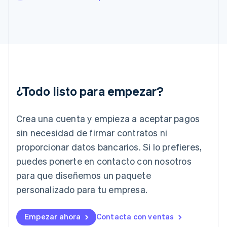
Gibraltar
English
Grecia
English
Hungría
English
India
English
Irlanda
¿Todo listo para empezar?
English
Italia
Crea una cuenta y empieza a aceptar pagos
Italiano
English
Japón
sin necesidad de firmar contratos ni
日本語
English
proporcionar datos bancarios. Si lo prefieres,
Letonia
English
puedes ponerte en contacto con nosotros
Liechtenstein
para que diseñemos un paquete
Deutsch
English
Lituania
personalizado para tu empresa.
English
Luxemburgo
Empezar ahora
Contacta con ventas
Français
Deutsch
English