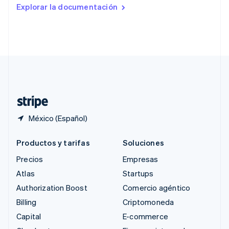
Rumania
Explorar la documentación
English
Singapur
English
简体中文
Suecia
Svenska
English
Suiza
Deutsch
Français
Italiano
English
Tailandia
ไทย
English
México (Español)
Productos y tarifas
Soluciones
Precios
Empresas
Atlas
Startups
Authorization Boost
Comercio agéntico
Billing
Criptomoneda
Capital
E-commerce