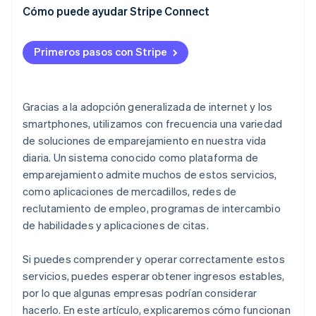
Utilización de datos e ingresos relacionados por
Coconala
Cómo puede ayudar Stripe Connect
servicios
Diversificación de los métodos de pago
BizReach
Primeros pasos con Stripe
Pairs
Gracias a la adopción generalizada de internet y los
smartphones, utilizamos con frecuencia una variedad
de soluciones de emparejamiento en nuestra vida
diaria. Un sistema conocido como plataforma de
emparejamiento admite muchos de estos servicios,
como aplicaciones de mercadillos, redes de
reclutamiento de empleo, programas de intercambio
de habilidades y aplicaciones de citas.
Si puedes comprender y operar correctamente estos
servicios, puedes esperar obtener ingresos estables,
por lo que algunas empresas podrían considerar
hacerlo. En este artículo, explicaremos cómo funcionan