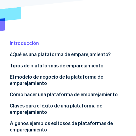
Ecosistema
Sesiones de Stripe 2026
Socios
Descubre cómo Stripe construye la infraestructura económi
Stripe App Marketplace
Mirar ahora
Introducción
¿Qué es una plataforma de emparejamiento?
Tipos de plataformas de emparejamiento
El modelo de negocio de la plataforma de
emparejamiento
Ingresos por comisiones
Cómo hacer una plataforma de emparejamiento
Cotización y tasas de apertura de la tienda
Claves para el éxito de una plataforma de
emparejamiento
Ingresos publicitarios
El equilibrio entre oferta y demanda
Algunos ejemplos exitosos de plataformas de
Ingresos por suscripciones
emparejamiento
Considera la facilidad para el usuario