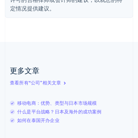
芬兰
定情况提供建议。
English
Svenska
荷兰
Nederlands
English
加拿大
English
Français
捷克
English
克罗地亚
English
Italiano
拉脱维亚
更多文章
English
立陶宛
查看所有“公司”相关文章
English
列支敦士登
Deutsch
English
卢森堡
移动电商：优势、类型与日本市场规模
Français
Deutsch
English
什么是平台战略？日本及海外的成功案例
罗马尼亚
如何在泰国开办企业
English
马尔他
English