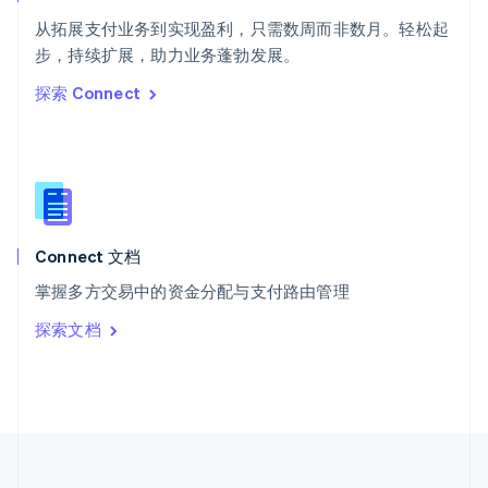
泰国
ไทย
English
从拓展支付业务到实现盈利，只需数周而非数月。轻松起
希腊
步，持续扩展，助力业务蓬勃发展。
English
探索 Connect
西班牙
Español
English
新加坡
English
简体中文
新西兰
English
匈牙利
English
Connect 文档
意大利
掌握多方交易中的资金分配与支付路由管理
Italiano
English
印度
探索文档
English
英国
English
直布罗陀
English
中国内地
简体中文
English