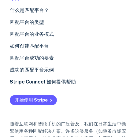
什么是匹配平台？
匹配平台的类型
Stripe Sessions 2026
匹配平台的业务模式
了解 Stripe 如何为 AI 构建经济基础设施。
立即观看
服务费用收入
如何创建匹配平台
发布商品和开店的费用
匹配平台成功的要素
广告收入
供需平衡
成功的匹配平台示例
订阅收入
考虑用户友好性
Coconala
Stripe Connect 如何提供帮助
BizReach
数据利用及相关服务收入
支付方式多样化
开始使用 Stripe
Pairs
随着互联网和智能手机的广泛普及，我们在日常生活中频
繁使用各种匹配解决方案。许多这类服务（如跳蚤市场应