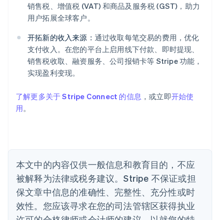
爱尔兰
销售税、增值税 (VAT) 和商品及服务税 (GST)，助力
English
用户拓展全球客户。
爱沙尼亚
English
开拓新的收入来源：
通过收取每笔交易的费用，优化
奥地利
支付收入。在您的平台上启用线下付款、即时提现、
Deutsch
English
销售税收取、融资服务、公司报销卡等 Stripe 功能，
澳大利亚
实现盈利变现。
English
巴西
Português
English
了解更多关于 Stripe Connect 的信息
，或立即
开始使
保加利亚
用
。
English
比利时
Nederlands
Français
Deutsch
English
波兰
English
丹麦
本文中的内容仅供一般信息和教育目的，不应
English
被解释为法律或税务建议。Stripe 不保证或担
德国
保文章中信息的准确性、完整性、充分性或时
Deutsch
English
法国
效性。您应该寻求在您的司法管辖区获得执业
Français
English
许可的合格律师或会计师的建议，以就您的特