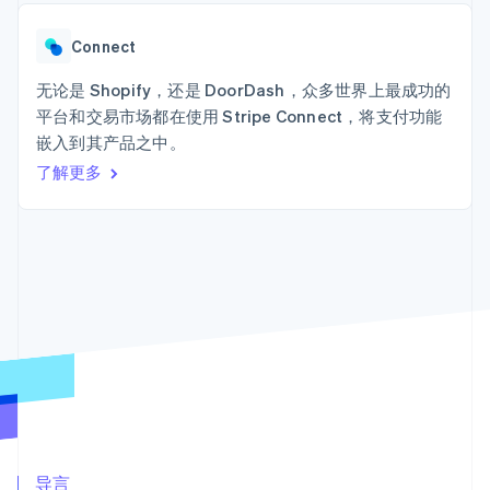
接入 125+ 种支
Stripe Sigma
产品路线图
SaaS
付方式
自定义报告
Sessions 年度大会
Terminal
Data Pipeline
Connect
招聘
线下支付
数据同步
资讯中心
Authorization
资源
无论是 Shopify，还是 DoorDash，众多世界上最成功的
Stripe Press
Boost
按行业
平台和交易市场都在使用 Stripe Connect，将支付功能
支付成功率优
应用集成
嵌入到其产品之中。
化
AI 企业
代码示例
Link
创作者经济
开发者博客
了解更多
联系
加速结账
游戏
API 状态
酒店、旅游与休闲
联系销售
保险
成为合作伙伴
媒体与娱乐
非营利组织
更多
专业服务
Product roadmap
公共部门
了解未来规划
零售
Radar
欺诈防范
Atlas
生态系统
初创企业注册
合作伙伴
Climate
Stripe App Marketplace
碳移除
导言