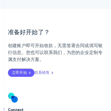
马来西亚
English
简体中文
美国
English
Español
简体中文
墨西哥
Español
English
准备好开始了？
挪威
English
葡萄牙
创建账户即可开始收款，无需签署合同或填写银
Português
English
行信息。您也可以联系我们，为您的企业定制专
日本
日本語
English
属支付解决方案。
瑞典
Svenska
English
瑞士
立即开始
联系销售
Deutsch
Français
Italiano
English
塞浦路斯
English
斯洛伐克
English
斯洛文尼亚
English
Italiano
Connect