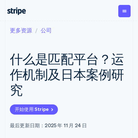
更多资源
公司
按企业阶段
文档
学习
支付
营收
资金管
平台
理
易市
大型企业
Stripe 文档
博客
Payments
Billing
初创企业
API 参考文档
客户案例
什么是匹配平台？运
在线支付
经常性收入
Global
Conn
库与 SDK
指南
Managed
Metronome
Payouts
Stripe Apps
Payments
按用量计费
平台
作机制及日本案例研
备案商家解决
Subscriptions
向第三
按应用场景
方案
方打款
支持
订阅管理
Payment links
Crypto
究
指南
智能体商务
Invoicing
钱包、
加密货币
获取支持
无代码支付
一次性或定期
稳定币
电子商务
接受线上付款
托管支持方案
Checkout
账单
发行和
嵌入式金融
实施预置结账流程
专业服务
预构建支付界
Tax
发卡基
开始使用 Stripe
财务自动化
构建平台或交易市场
面
销售税和增值
础设施
全球化企业
管理订阅
Elements
税自动化
应用内支付
提供按用量计费
灵活的 UI 组件
Revenue
最后更新日期：2025 年 11 月 24 日
交易市场
发行稳定币支持的支付卡
Payment
Recognition
公司
资金管理
通过智能体配置和管理服
methods
会计自动化
平台
务