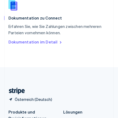
English
简体中文
Spanien
Español
English
Dokumentation zu Connect
Thailand
ไทย
English
Erfahren Sie, wie Sie Zahlungen zwischen mehreren
Tschechische Republik
Parteien vornehmen können.
English
Ungarn
Dokumentation im Detail
English
Vereinigte Arabische Emirate
English
Vereinigte Staaten
English
Español
简体中文
Vereinigtes Königreich
English
Zypern
English
Österreich (Deutsch)
Produkte und
Lösungen