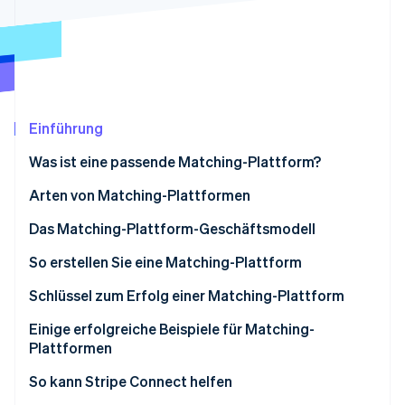
Betrugsprävention
Ecosystem
Atlas
Start-up-Gründung
Partner
Stripe App-Marktplatz
Climate
CO₂-Entnahme
Identity
Einführung
Online-Identitätsprüfung
Was ist eine passende Matching-Plattform?
Arten von Matching-Plattformen
Das Matching-Plattform-Geschäftsmodell
Stripe-Sessions 2026
Erfahren Sie, wie Stripe Lösungen für die Wirts
Einkommen durch Gebühren
So erstellen Sie eine Matching-Plattform
Jetzt ansehen
Gebühren für Eintragung und Store-Eröffnung
Schlüssel zum Erfolg einer Matching-Plattform
Umsatz mit Anzeigen
Gleichgewicht von Angebot und Nachfrage
Einige erfolgreiche Beispiele für Matching-
Plattformen
Abonnementumsatz
Nutzerfreundlichkeit berücksichtigen
Coconala
So kann Stripe Connect helfen
Umsatz mit Datennutzung und zugehörigen
Diversifizierung der Zahlungsmethoden