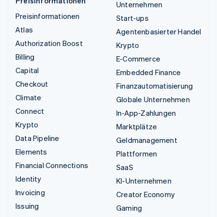
Preisinformationen
Unternehmen
Preisinformationen
Start-ups
Atlas
Agentenbasierter Handel
Authorization Boost
Krypto
Billing
E-Commerce
Capital
Embedded Finance
Checkout
Finanzautomatisierung
Climate
Globale Unternehmen
Connect
In-App-Zahlungen
Krypto
Marktplätze
Data Pipeline
Geldmanagement
Elements
Plattformen
Financial Connections
SaaS
Identity
KI-Unternehmen
Invoicing
Creator Economy
Issuing
Gaming