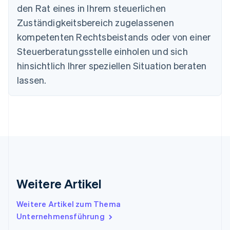
Deutschland
den Rat eines in Ihrem steuerlichen
Deutsch
English
Zuständigkeitsbereich zugelassenen
Estland
English
kompetenten Rechtsbeistands oder von einer
Festlandchina
Steuerberatungsstelle einholen und sich
简体中文
English
Finnland
hinsichtlich Ihrer speziellen Situation beraten
English
Svenska
lassen.
Frankreich
Français
English
Gibraltar
English
Griechenland
English
Indien
English
Irland
Weitere Artikel
English
Italien
Italiano
English
Weitere Artikel zum Thema
Japan
Unternehmensführung
日本語
English