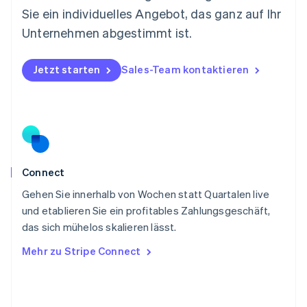
Norwegen
Sie ein individuelles Angebot, das ganz auf Ihr
English
Österreich
Unternehmen abgestimmt ist.
Deutsch
English
Polen
Jetzt starten
Sales-Team kontaktieren
English
Portugal
Português
English
Rumänien
English
Schweden
Svenska
English
Schweiz
Connect
Deutsch
Français
Italiano
English
Gehen Sie innerhalb von Wochen statt Quartalen live
Singapur
English
简体中文
und etablieren Sie ein profitables Zahlungsgeschäft,
Slowakei
das sich mühelos skalieren lässt.
English
Mehr zu Stripe Connect
Slowenien
English
Italiano
Sonderverwaltungsregion Hongkong,
China