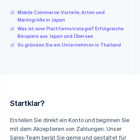
Kanada
English
Français
Mobile Commerce: Vorteile, Arten und
Kroatien
Marktgröße in Japan
English
Italiano
Lettland
Was ist eine Plattformstrategie? Erfolgreiche
English
Beispiele aus Japan und Übersee
Liechtenstein
So gründen Sie ein Unternehmen in Thailand
Deutsch
English
Litauen
English
Luxemburg
Français
Deutsch
English
Malaysia
English
简体中文
Malta
English
Startklar?
Mexiko
Español
English
Neuseeland
Erstellen Sie direkt ein Konto und beginnen Sie
English
mit dem Akzeptieren von Zahlungen. Unser
Niederlande
Nederlands
English
Sales-Team berät Sie gerne und gestaltet für