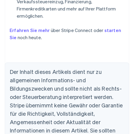
Verkaufssteuereinzug, Finanzierung,
Firmenkreditkarten und mehr auf Ihrer Plattform
ermöglichen.
Erfahren Sie mehr
über Stripe Connect oder
starten
Sie
noch heute.
Der Inhalt dieses Artikels dient nur zu
Australien
allgemeinen Informations- und
English
Belgien
Bildungszwecken und sollte nicht als Rechts-
Nederlands
Français
Deutsch
English
oder Steuerberatung interpretiert werden.
Brasilien
Stripe übernimmt keine Gewähr oder Garantie
Português
English
Bulgarien
für die Richtigkeit, Vollständigkeit,
English
Angemessenheit oder Aktualität der
Dänemark
Informationen in diesem Artikel. Sie sollten
English