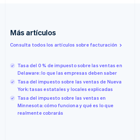
Chipre
English
Croacia
English
Italiano
Más artículos
Dinamarca
English
Emiratos Árabes Unidos
Consulta todos los artículos sobre facturación
English
Eslovaquia
English
Tasa del 0 % de impuesto sobre las ventas en
Eslovenia
Delaware: lo que las empresas deben saber
English
Italiano
Tasa del impuesto sobre las ventas de Nueva
España
York: tasas estatales y locales explicadas
Español
English
Estados Unidos
Tasa del impuesto sobre las ventas en
English
Español
简体中文
Minnesota: cómo funciona y qué es lo que
Estonia
realmente cobrarás
English
Finlandia
English
Svenska
Francia
Français
English