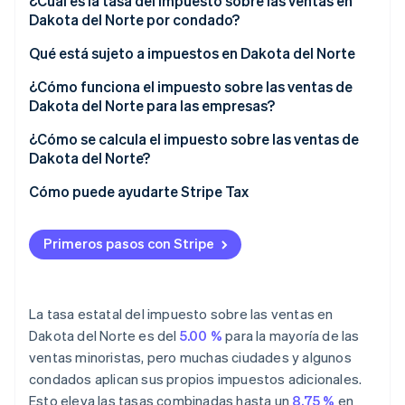
¿Cuál es la tasa del impuesto sobre las ventas en
Dakota del Norte por condado?
Qué está sujeto a impuestos en Dakota del Norte
¿Cómo funciona el impuesto sobre las ventas de
Dakota del Norte para las empresas?
Vendedores con múltiples ubicaciones y
¿Cómo se calcula el impuesto sobre las ventas de
vendedores remotos
Dakota del Norte?
Cómo puede ayudarte Stripe Tax
Primeros pasos con Stripe
La tasa estatal del impuesto sobre las ventas en
Dakota del Norte es del
5.00 %
para la mayoría de las
ventas minoristas, pero muchas ciudades y algunos
condados aplican sus propios impuestos adicionales.
Esto eleva las tasas combinadas hasta un
8.75 %
en