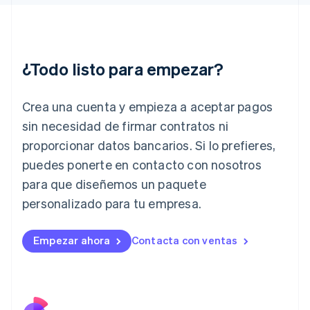
Gibraltar
English
Grecia
English
¿Todo listo para empezar?
Hungría
English
India
Crea una cuenta y empieza a aceptar pagos
English
Irlanda
sin necesidad de firmar contratos ni
English
proporcionar datos bancarios. Si lo prefieres,
Italia
puedes ponerte en contacto con nosotros
Italiano
English
para que diseñemos un paquete
Japón
日本語
English
personalizado para tu empresa.
Letonia
English
Liechtenstein
Empezar ahora
Contacta con ventas
Deutsch
English
Lituania
English
Luxemburgo
Français
Deutsch
English