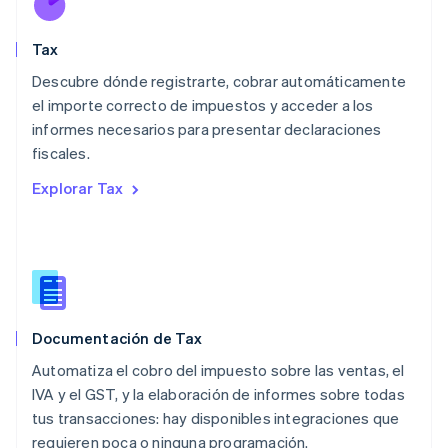
Malasia
English
简体中文
Tax
Malta
English
Descubre dónde registrarte, cobrar automáticamente
México
el importe correcto de impuestos y acceder a los
Español
English
informes necesarios para presentar declaraciones
Noruega
fiscales.
English
Nueva Zelandia
Explorar Tax
English
Países Bajos
Nederlands
English
Polonia
English
Portugal
Português
English
Documentación de Tax
RAE de Hong Kong, China
English
简体中文
Automatiza el cobro del impuesto sobre las ventas, el
Reino Unido
IVA y el GST, y la elaboración de informes sobre todas
English
tus transacciones: hay disponibles integraciones que
República Checa
requieren poca o ninguna programación.
English