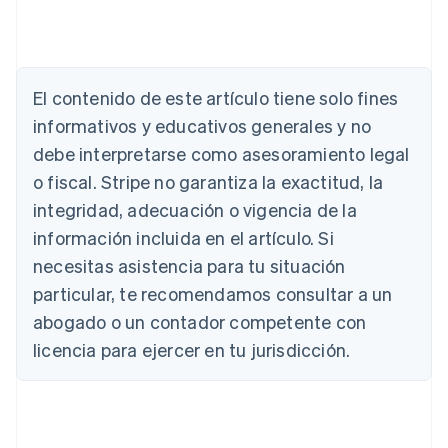
El contenido de este artículo tiene solo fines
informativos y educativos generales y no
Alemania
debe interpretarse como asesoramiento legal
Deutsch
English
o fiscal. Stripe no garantiza la exactitud, la
Australia
integridad, adecuación o vigencia de la
English
Austria
información incluida en el artículo. Si
Deutsch
English
necesitas asistencia para tu situación
Bélgica
Nederlands
Français
Deutsch
English
particular, te recomendamos consultar a un
Brasil
abogado o un contador competente con
Português
English
Bulgaria
licencia para ejercer en tu jurisdicción.
English
Canadá
English
Français
China continental
简体中文
English