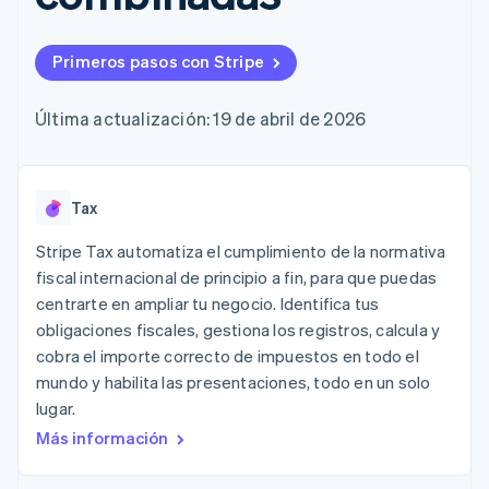
Authorization
Recognition
Empresa
Gestión del dinero
Gestionar
Boost
Automatización
Plataformas
suscripciones
Optimizaciones
contable
Hoja de ruta del
SaaS
Ofrecer cobro por
Primeros pasos con Stripe
de aceptación
Stripe Sigma
producto
consumo
Link
Informes
Conferencia anual
Emitir tarjetas
Proceso de
personalizados
Sessions
respaldadas por
Última actualización: 19 de abril de 2026
compra
Data Pipeline
Empleos
monedas estables
Por sector
acelerado
Sincronización
Sala de prensa
Aprovisiona y gestiona
de datos
Stripe Press
servicios con agentes
Empresas de IA
Tax
Economía de los
creadores
Juegos
Contacto
Stripe Tax automatiza el cumplimiento de la normativa
Más
Recursos
Hostelería, viajes y ocio
fiscal internacional de principio a fin, para que puedas
Product roadmap
Contacta con ventas
Ver lo que viene
centrarte en ampliar tu negocio. Identifica tus
Seguros
Integraciones de
Conviértete en socio
Medios de
aplicaciones
obligaciones fiscales, gestiona los registros, calcula y
Radar
comunicación y
Ejemplos de código
cobra el importe correcto de impuestos en todo el
Prevención de fraude
entretenimiento
Blog de
mundo y habilita las presentaciones, todo en un solo
Organizaciones sin
desarrolladores
Atlas
fines de lucro
Estado de la API
lugar.
Constitución de una startup
Servicios
Más información
Climate
profesionales
Eliminación de dióxido de carbono
Sector público
Minorista