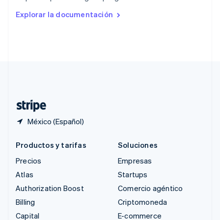
Rumania
Explorar la documentación
English
Singapur
English
简体中文
Suecia
Svenska
English
Suiza
Deutsch
Français
Italiano
English
Tailandia
ไทย
English
México (Español)
Productos y tarifas
Soluciones
Precios
Empresas
Atlas
Startups
Authorization Boost
Comercio agéntico
Billing
Criptomoneda
Capital
E-commerce