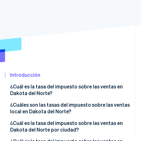
Ecosistema
Sesiones de Stripe 2026
Socios
Descubre cómo Stripe construye la infraestructura económi
Stripe App Marketplace
Mirar ahora
Introducción
¿Cuál es la tasa del impuesto sobre las ventas en
Dakota del Norte?
¿Cuáles son las tasas del impuesto sobre las ventas
local en Dakota del Norte?
Promedio del impuesto sobre las ventas en Dakota
¿Cuál es la tasa del impuesto sobre las ventas en
del Norte en 2026
Dakota del Norte por ciudad?