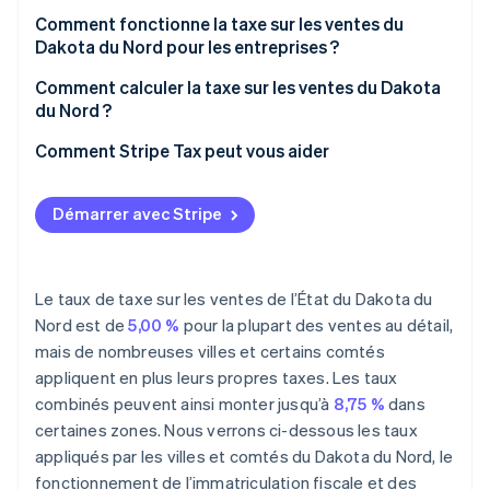
Comment fonctionne la taxe sur les ventes du
Dakota du Nord pour les entreprises ?
Commerçants opérant sur plusieurs sites ou
Comment calculer la taxe sur les ventes du Dakota
vendant à distance
du Nord ?
Comment Stripe Tax peut vous aider
Démarrer avec Stripe
Le taux de taxe sur les ventes de l’État du Dakota du
Nord est de
5,00 %
pour la plupart des ventes au détail,
mais de nombreuses villes et certains comtés
appliquent en plus leurs propres taxes. Les taux
combinés peuvent ainsi monter jusqu’à
8,75 %
dans
certaines zones. Nous verrons ci-dessous les taux
appliqués par les villes et comtés du Dakota du Nord, le
fonctionnement de l’immatriculation fiscale et des