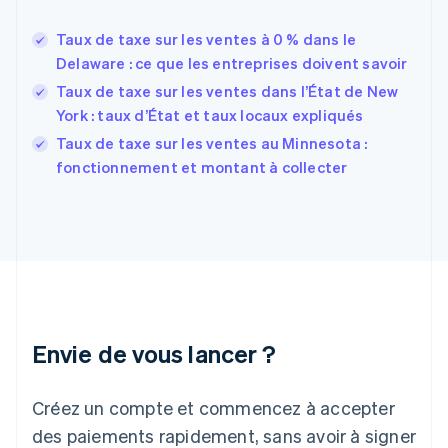
Estonie
English
Taux de taxe sur les ventes à 0 % dans le
États-Unis
Delaware : ce que les entreprises doivent savoir
English
Español
简体中文
Finlande
Taux de taxe sur les ventes dans l’État de New
English
Svenska
York : taux d’État et taux locaux expliqués
France
Taux de taxe sur les ventes au Minnesota :
Français
English
fonctionnement et montant à collecter
Gibraltar
English
Grèce
English
Hongrie
English
Inde
English
Irlande
Envie de vous lancer ?
English
Italie
Italiano
English
Créez un compte et commencez à accepter
Japon
日本語
English
des paiements rapidement, sans avoir à signer