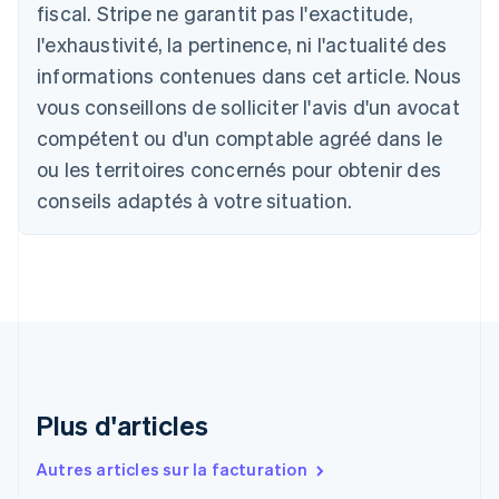
Autriche
fiscal. Stripe ne garantit pas l'exactitude,
Deutsch
English
l'exhaustivité, la pertinence, ni l'actualité des
Belgique
informations contenues dans cet article. Nous
Nederlands
Français
Deutsch
English
Brésil
vous conseillons de solliciter l'avis d'un avocat
Português
English
compétent ou d'un comptable agréé dans le
Bulgarie
ou les territoires concernés pour obtenir des
English
Canada
conseils adaptés à votre situation.
English
Français
Chine continentale
简体中文
English
Chypre
English
Croatie
English
Italiano
Danemark
English
Émirats arabes unis
Plus d'articles
English
Espagne
Autres articles sur la facturation
Español
English