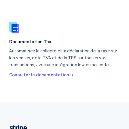
Portugal
Português
English
R.A.S. de Hong Kong, Chine
English
简体中文
République tchèque
English
Roumanie
Documentation Tax
English
Royaume-Uni
Automatisez la collecte et la déclaration de la taxe sur
English
les ventes, de la TVA et de la TPS sur toutes vos
Singapour
transactions, avec une intégration low ou no-code.
English
简体中文
Slovaquie
Consulter la documentation
English
Slovénie
English
Italiano
Suède
Svenska
English
Suisse
Deutsch
Français
Italiano
English
Thaïlande
ไทย
English