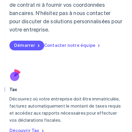
Lettonie
de contrat ni à fournir vos coordonnées
English
bancaires. N'hésitez pas à nous contacter
Liechtenstein
pour discuter de solutions personnalisées pour
Deutsch
English
Lituanie
votre entreprise.
English
Luxembourg
Français
Deutsch
English
Démarrer
Contacter notre équipe
Malaisie
English
简体中文
Malte
English
Mexique
Español
English
Norvège
Tax
English
Nouvelle-Zélande
Découvrez où votre entreprise doit être immatriculée,
English
facturez automatiquement le montant de taxes requis
Pays-Bas
et accédez aux rapports nécessaires pour effectuer
Nederlands
English
vos déclarations fiscales.
Pologne
English
Découvrir Tax