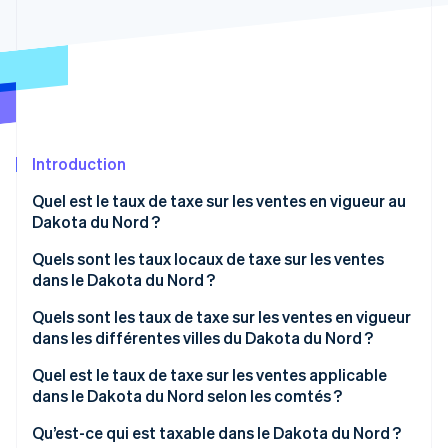
Découvrez les prochaines évolutions
Commerce en ligne
Radar
Prévention de la fraude
Écosystème
Atlas
Constitution de start-up
Partenaires
Climate
Stripe App Marketplace
Élimination du carbone
Introduction
Identity
Quel est le taux de taxe sur les ventes en vigueur au
Vérification de l'identité
Dakota du Nord ?
Quels sont les taux locaux de taxe sur les ventes
dans le Dakota du Nord ?
Moyenne de la taxe sur les ventes du Dakota du
Quels sont les taux de taxe sur les ventes en vigueur
Stripe Sessions 2026
Nord en 2026
dans les différentes villes du Dakota du Nord ?
Découvrez comment Stripe construit l’infrastructure écono
Regarder la vidéo
Quel est le taux de taxe sur les ventes applicable
dans le Dakota du Nord selon les comtés ?
Qu’est-ce qui est taxable dans le Dakota du Nord ?