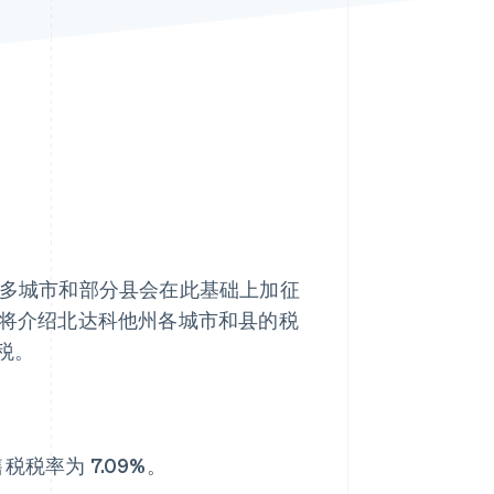
Stripe Sessions 2026
了解 Stripe 如何为 AI 构
建经济基础设施。
立即观看
多城市和部分县会在此基础上加征
将介绍北达科他州各城市和县的税
税。
税率为 7.09%。