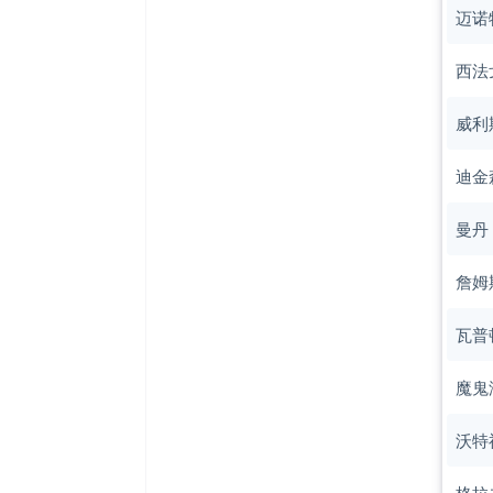
迈诺
西法
威利
迪金
曼丹
詹姆
瓦普
魔鬼
沃特