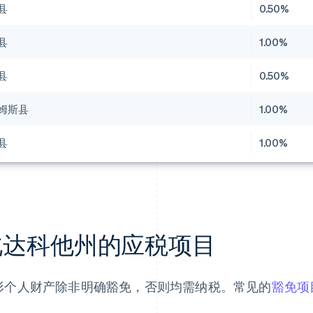
县
0.50%
县
1.00%
县
0.50%
姆斯县
1.00%
县
1.00%
北达科他州的应税项目
形个人财产除非明确豁免，否则均需纳税。常见的
豁免项