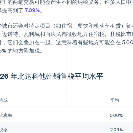
英里的两笔交易可能会产生不同的纳税义务。许多人口中
率提高到了
7.09%
。
些城市还会对特定项目（如住宿、餐饮和机动车租赁）征
、迈诺特、瓦利城和西法戈都征收地方住宿税。县税比市
时，它们会叠加在一起。这意味着有些地方可能会在 5.0
75% 的地方附加税。
026 年北达科他州销售税平均水平
构成
平均
础税率
5.00%
税率
2.09%