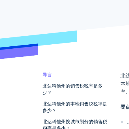
导言
北
本
北达科他州的销售税税率是多
率
少？
北达科他州的本地销售税税率是
要
多少？
2026 年北达科他州销售税平均水
北达科他州按城市划分的销售税
平
税率是多少？