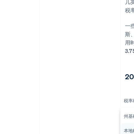
几
税
一
斯
用
3.
2
税率
州基
本地