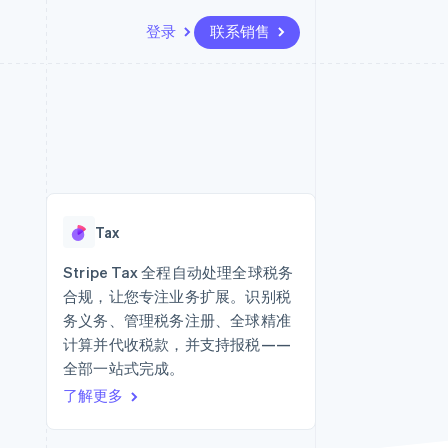
登录
联系销售
资源
生态系统
联系
场
更多
应用集成
合作伙伴
联系销售
Product roadmap
代码示例
Stripe App Marketplace
成为合作伙伴
了解未来规划
开发者博客
API 状态
Radar
欺诈防范
Tax
Atlas
初创企业注册
Stripe Tax 全程自动处理全球税务
合规，让您专注业务扩展。识别税
Climate
碳移除
务义务、管理税务注册、全球精准
计算并代收税款，并支持报税——
全部一站式完成。
了解更多