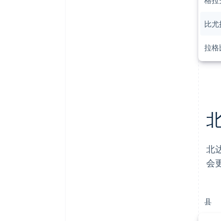
格拉
比尤
拉格
北
会
县