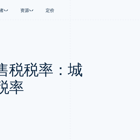
者
资源
定价
景
指南
按行业
公司
资金管理
平台和交易市
商务
持
接受线上付款
AI 企业
产品路线图
Global Payouts
Connect
币
持方案
实施预置结账流程
创作者经济
Sessions 年度大会
向第三方打款
平台支付
务
务
构建平台或交易市场
游戏
招聘
Crypto
售税税率：城
金融
管理订阅
酒店、旅游与休闲
资讯中心
钱包、稳定币发行和发卡基础设
动化
提供按用量计费
保险
Stripe Press
施
企业
发行稳定币支持的支付卡
媒体与娱乐
支付
通过智能体配置和管理服务
非营利组织
税率
场
专业服务
理
公共部门
零售
化
on