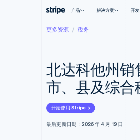
产品
解决方案
开发
更多资源
税务
按企业阶段
文档
学习
按应用场
支持
支付
营收
大型企业
Stripe 文档
博客
智能体
获取支
Payments
Billing
初创企业
API 参考文档
客户案例
加密货
托管支
在线支付
经常性收入
库与 SDK
指南
电子商
专业服
Payment links
Metronome
Stripe Apps
北达科他州销
嵌入式
无代码支付
按用量计费
财务自
Checkout
Subscriptions
全球化
预构建支付界面
订阅管理
应用内
市、县及综合
Elements
Invoicing
交易市
灵活的 UI 组件
一次性或定期账单
资金管
支付方式
Tax
平台
支持 125 种以上
销售税和增值税自动
SaaS
Terminal
Revenue Recogniti
开始使用 Stripe
线下支付
会计自动化
Authorization Boost
Stripe Sigma
支付成功率优化
自定义报告
最后更新日期：2026 年 4 月 19 日
Link
Data Pipeline
加速结账
数据同步