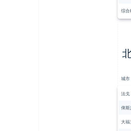
综合
城市
法戈
俾斯
大福