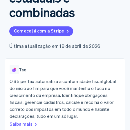
flexíveis de IU
Recognition
Marketplaces
Gerenciar assinaturas
Formas de
Automação
combinadas
Plano de ação do
Gestão dos valores
Ofereça cobrança por
pagamento
contábil
produto
Plataformas
uso
Acesso a mais
Stripe Sigma
Conferência anual das
SaaS
Emita cartões
de 125
Relatórios
sessões
respaldados por
Terminal
personalizados
Carreiras
stablecoins
Comece já com a Stripe
Pagamentos
Data Pipeline
Sala de imprensa
Provisione e gerencie
presenciais
Sincronização
Stripe Press
serviços com agentes
Por setor
Authorization
de dados
Última atualização em 19 de abril de 2026
Boost
Otimizações
Empresas de IA
de aceitação
Economia de criadores
Contato
Recursos
Link
Tax
Checkout
Jogos
Fale com a equipe de
Hospitalidade, viagens
Integrações de
acelerado
vendas
O Stripe Tax automatiza a conformidade fiscal global
e lazer
aplicativos
Financial
Seja um parceiro
Seguros
Exemplos de códigos
Connections
do início ao fim para que você mantenha o foco no
Mídia e entretenimento
Blog de
Dados de
crescimento da empresa. Identifique obrigações
desenvolvedores
contas
fiscais, gerencie cadastros, calcule e recolha o valor
Organizações sem fins
Status da API
vinculadas
lucrativos
correto dos impostos em todo o mundo e habilite
Serviços profissionais
declarações, tudo em um só lugar.
Setor público
Mais
Varejo
Saiba mais
Product roadmap