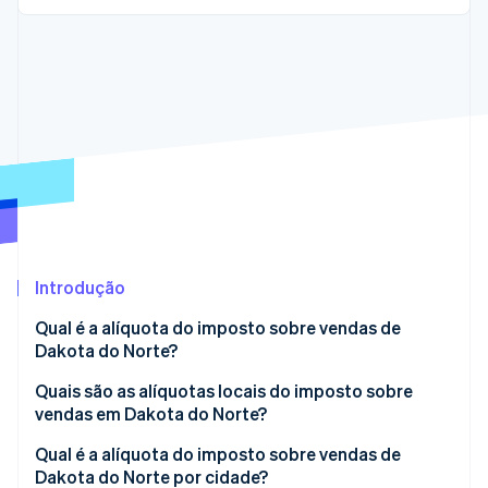
Veja o que está chegando
Radar
Ecossistema
Prevenção de fraudes
Parceiros
Atlas
Stripe App Marketplace
Incorporação de startups
Climate
Remoção de carbono
Identity
Verificação de identidade
Introdução
Qual é a alíquota do imposto sobre vendas de
Dakota do Norte?
Stripe Sessions 2026
Veja como a Stripe está construindo a infraestrutura econ
Quais são as alíquotas locais do imposto sobre
Assista agora
vendas em Dakota do Norte?
Média do imposto sobre vendas de Dakota do Norte
Qual é a alíquota do imposto sobre vendas de
em 2026
Dakota do Norte por cidade?