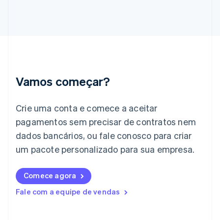
Gibraltar
English
Grécia
English
Hungria
English
Índia
English
Vamos começar?
Irlanda
English
Crie uma conta e comece a aceitar
Itália
Italiano
English
pagamentos sem precisar de contratos nem
Japão
dados bancários, ou fale conosco para criar
日本語
English
Letônia
um pacote personalizado para sua empresa.
English
Liechtenstein
Comece agora
Deutsch
English
Lituânia
Fale com a equipe de vendas
English
Luxemburgo
Français
Deutsch
English