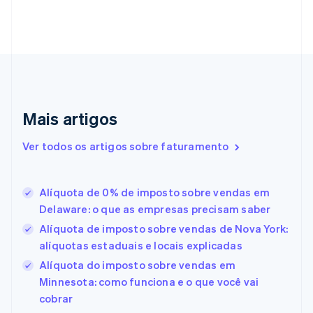
Chipre
English
Croácia
English
Italiano
Dinamarca
English
Emirados Árabes Unidos
English
Mais artigos
Eslováquia
English
Ver todos os artigos sobre faturamento
Eslovênia
English
Italiano
Espanha
Alíquota de 0% de imposto sobre vendas em
Español
English
Delaware: o que as empresas precisam saber
Estados Unidos
English
Español
简体中文
Alíquota de imposto sobre vendas de Nova York:
Estônia
alíquotas estaduais e locais explicadas
English
Alíquota do imposto sobre vendas em
Finlândia
Minnesota: como funciona e o que você vai
English
Svenska
França
cobrar
Français
English