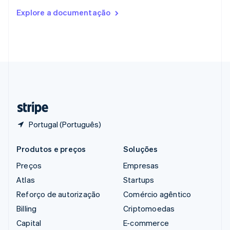
Romênia
Explore a documentação
English
Singapura
English
简体中文
Suécia
Svenska
English
Suíça
Deutsch
Français
Italiano
English
Tailândia
ไทย
English
Portugal (Português)
Produtos e preços
Soluções
Preços
Empresas
Atlas
Startups
Reforço de autorização
Comércio agêntico
Billing
Criptomoedas
Capital
E-commerce