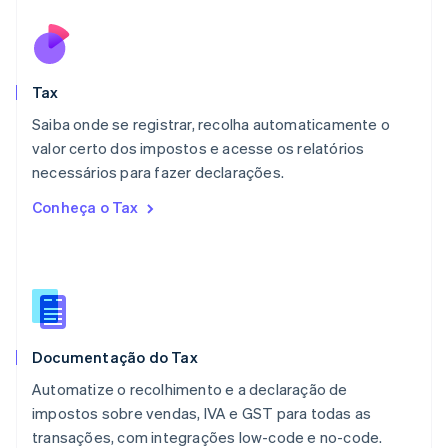
Malásia
English
简体中文
Malta
English
Tax
México
Español
English
Saiba onde se registrar, recolha automaticamente o
Noruega
valor certo dos impostos e acesse os relatórios
English
necessários para fazer declarações.
Nova Zelândia
English
Conheça o Tax
Países Baixos
Nederlands
English
Polônia
English
Portugal
Português
English
RAE de Hong Kong, China
Documentação do Tax
English
简体中文
Reino Unido
Automatize o recolhimento e a declaração de
English
impostos sobre vendas, IVA e GST para todas as
República Tcheca
transações, com integrações low-code e no-code.
English