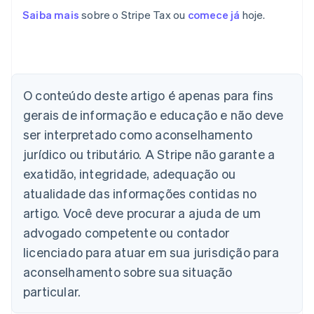
Saiba mais
sobre o Stripe Tax ou
comece já
hoje.
O conteúdo deste artigo é apenas para fins
Alemanha
gerais de informação e educação e não deve
Deutsch
English
Austrália
ser interpretado como aconselhamento
English
jurídico ou tributário. A Stripe não garante a
Áustria
Deutsch
English
exatidão, integridade, adequação ou
Bélgica
atualidade das informações contidas no
Nederlands
Français
Deutsch
English
Brasil
artigo. Você deve procurar a ajuda de um
Português
English
advogado competente ou contador
Bulgária
licenciado para atuar em sua jurisdição para
English
Canadá
aconselhamento sobre sua situação
English
Français
particular.
China continental
简体中文
English