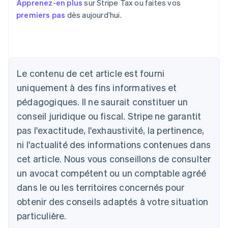
Apprenez-en plus
sur Stripe Tax ou faites vos
premiers pas
dès aujourd’hui.
Le contenu de cet article est fourni
uniquement à des fins informatives et
Allemagne
pédagogiques. Il ne saurait constituer un
Deutsch
English
conseil juridique ou fiscal. Stripe ne garantit
Australie
pas l'exactitude, l'exhaustivité, la pertinence,
English
Autriche
ni l'actualité des informations contenues dans
Deutsch
English
cet article. Nous vous conseillons de consulter
Belgique
un avocat compétent ou un comptable agréé
Nederlands
Français
Deutsch
English
Brésil
dans le ou les territoires concernés pour
Português
English
obtenir des conseils adaptés à votre situation
Bulgarie
English
particulière.
Canada