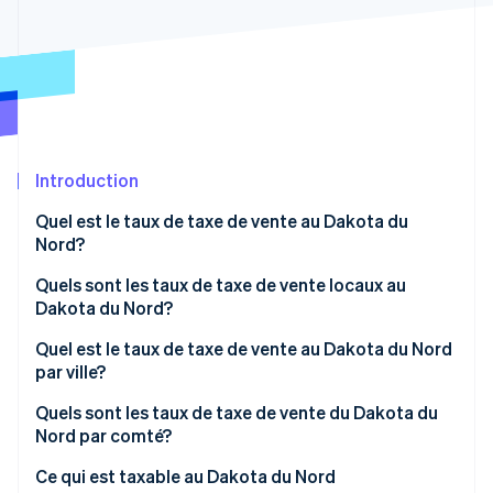
Commerce de détail
État des API
Atlas
Constitution d'une entreprise
Climate
Élimination du carbone
Écosystème
Identity
Partenaires
Vérification de l'identité
Stripe App Marketplace
Introduction
Quel est le taux de taxe de vente au Dakota du
Nord?
Stripe Sessions 2026
Quels sont les taux de taxe de vente locaux au
Découvrez comment Stripe construit l’infrastructure écon
Dakota du Nord?
l’IA.
Regarder
La taxe de vente moyenne au Dakota du Nord en
Quel est le taux de taxe de vente au Dakota du Nord
2026
par ville?
Quels sont les taux de taxe de vente du Dakota du
Nord par comté?
Ce qui est taxable au Dakota du Nord