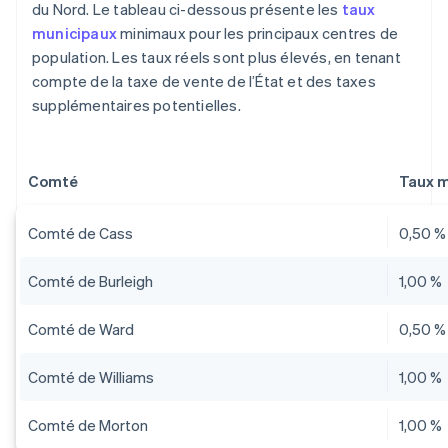
du Nord. Le tableau ci-dessous présente les
taux
municipaux
minimaux pour les principaux centres de
population. Les taux réels sont plus élevés, en tenant
compte de la taxe de vente de l’État et des taxes
supplémentaires potentielles.
Comté
Taux m
Comté de Cass
0,50 %
Comté de Burleigh
1,00 %
Comté de Ward
0,50 %
Comté de Williams
1,00 %
Comté de Morton
1,00 %