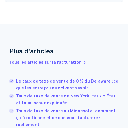
English
Français
Chine continentale
简体中文
English
Chypre
English
Croatie
English
Italiano
Danemark
English
Plus d'articles
Émirats arabes unis
English
Tous les articles sur la facturation
Espagne
Español
English
Estonie
Le taux de taxe de vente de 0 % du Delaware : ce
English
que les entreprises doivent savoir
États-Unis
Taux de taxe de vente de New York : taux d’État
English
Español
简体中文
Finlande
et taux locaux expliqués
English
Svenska
Taux de taxe de vente au Minnesota : comment
France
ça fonctionne et ce que vous facturerez
Français
English
réellement
Gibraltar