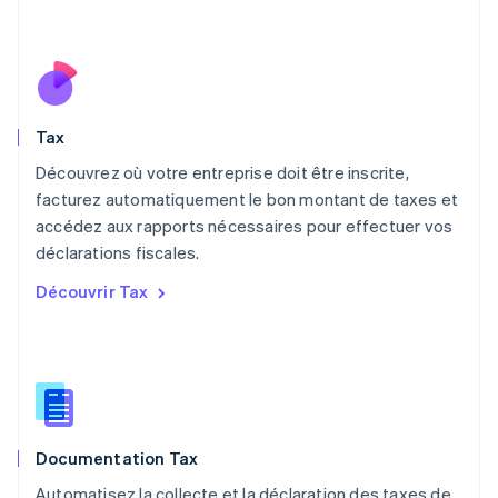
English
简体中文
Malte
English
Mexique
Español
English
Norvège
Tax
English
Nouvelle-Zélande
Découvrez où votre entreprise doit être inscrite,
English
facturez automatiquement le bon montant de taxes et
Pays-Bas
accédez aux rapports nécessaires pour effectuer vos
Nederlands
English
déclarations fiscales.
Pologne
English
Découvrir Tax
Portugal
Português
English
RAS de Hong Kong, Chine
English
简体中文
République tchèque
English
Roumanie
Documentation Tax
English
Royaume-Uni
Automatisez la collecte et la déclaration des taxes de