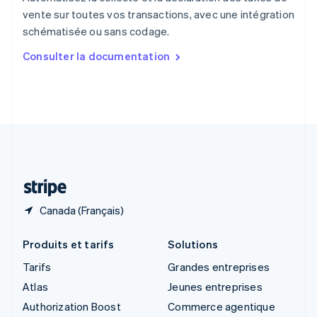
English
vente sur toutes vos transactions, avec une intégration
Singapour
schématisée ou sans codage.
English
简体中文
Slovaquie
Consulter la documentation
English
Slovénie
English
Italiano
Suède
Svenska
English
Suisse
Deutsch
Français
Italiano
English
Thaïlande
ไทย
English
Canada (Français)
Produits et tarifs
Solutions
Tarifs
Grandes entreprises
Atlas
Jeunes entreprises
Authorization Boost
Commerce agentique