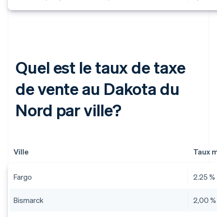
Quel est le taux de taxe
de vente au Dakota du
Nord par ville?
Ville
Taux m
Fargo
2.25 %
Bismarck
2,00 %