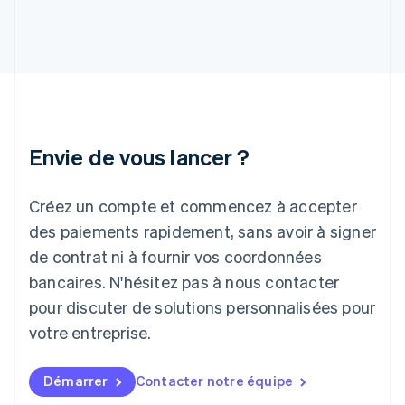
English
Grèce
English
Hongrie
English
Inde
English
Irlande
Envie de vous lancer ?
English
Italie
Italiano
English
Créez un compte et commencez à accepter
Japon
日本語
English
des paiements rapidement, sans avoir à signer
Lettonie
de contrat ni à fournir vos coordonnées
English
bancaires. N'hésitez pas à nous contacter
Liechtenstein
pour discuter de solutions personnalisées pour
Deutsch
English
Lituanie
votre entreprise.
English
Luxembourg
Français
Deutsch
English
Démarrer
Contacter notre équipe
Malaisie