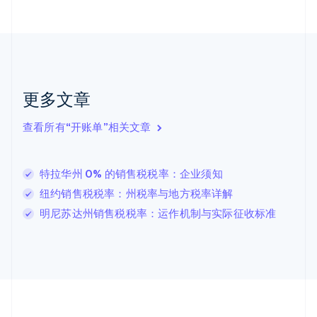
Nederlands
English
加拿大
English
Français
捷克
English
克罗地亚
English
Italiano
更多文章
拉脱维亚
English
查看所有“开账单”相关文章
立陶宛
English
列支敦士登
特拉华州 0% 的销售税税率：企业须知
Deutsch
English
卢森堡
纽约销售税税率：州税率与地方税率详解
Français
Deutsch
English
明尼苏达州销售税税率：运作机制与实际征收标准
罗马尼亚
English
马尔他
English
马来西亚
English
简体中文
美国