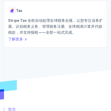
125+
Stripe Sigma
产品路线图
SaaS
自定义报告
Terminal
Sessions 年度大会
线下支付
Data Pipeline
Tax
招聘
数据同步
Authorization
资源
新闻编辑室
Boost
Stripe Tax 全程自动处理全球税务合规，让您专注业务扩
Stripe Press
支付成功率优
按行业
应用程序集成
展。识别税务义务、管理税务注册、全球精准计算并代收
化
代码示例
税款，并支持报税——全部一站式完成。
Link
AI 企业
开发者博客
加速结账
创作者经济
API 状态
了解更多
联系
游戏
酒店、旅游与休闲
联系销售
保险
成为合作伙伴
媒体与娱乐
更多
非营利组织
Product roadmap
专业服务
了解未来规划
公共部门
零售
Radar
欺诈防范
Atlas
初创企业注册
生态系统
Climate
合作伙伴
碳移除
Stripe App Marketplace
导言