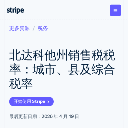
更多资源
税务
按企业阶段
文档
学习
支付
营收
资金管
平台
理
易市
大型企业
Stripe 文档
博客
Payments
Billing
初创企业
API 参考文档
客户案例
北达科他州销售税税
在线支付
经常性收入
Global
Conn
库与 SDK
指南
Managed
Metronome
Payouts
Stripe Apps
Payments
按用量计费
平台
率：城市、县及综合
备案商家解决
Subscriptions
向第三
按应用场景
方案
方打款
支持
订阅管理
Payment links
Crypto
税率
指南
智能体商务
Invoicing
钱包、
加密货币
获取支持
无代码支付
一次性或定期
稳定币
电子商务
接受线上付款
管理支持方案
Checkout
账单
发行和
嵌入式金融
实施预建结账流程
专业服务
预构建支付界
Tax
发卡基
开始使用 Stripe
财务自动化
构建平台或交易市场
面
销售税和增值
础设施
全球化企业
管理订阅
Elements
税自动化
应用内支付
提供按用量计费
灵活的 UI 组件
Revenue
最后更新日期：2026 年 4 月 19 日
交易市场
发行稳定币支持的支付卡
支付方式
Recognition
公司
资金管理
使用代理预配和管理服务
Access to
会计自动化
平台