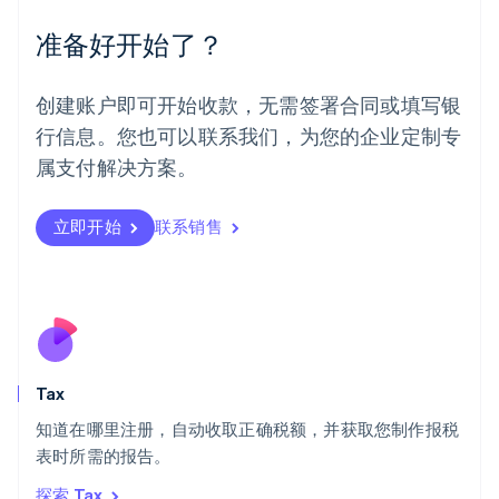
English
Español
简体中文
墨西哥
准备好开始了？
Español
English
挪威
English
创建账户即可开始收款，无需签署合同或填写银
葡萄牙
行信息。您也可以联系我们，为您的企业定制专
Português
English
日本
属支付解决方案。
日本語
English
瑞典
立即开始
联系销售
Svenska
English
瑞士
Deutsch
Français
Italiano
English
塞浦路斯
English
斯洛伐克
English
斯洛文尼亚
Tax
English
Italiano
知道在哪里注册，自动收取正确税额，并获取您制作报税
泰国
ไทย
English
表时所需的报告。
希腊
探索 Tax
English