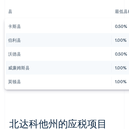
县
最低县
卡斯县
0.50%
伯利县
1.00%
沃德县
0.50%
威廉姆斯县
1.00%
莫顿县
1.00%
北达科他州的应税项目