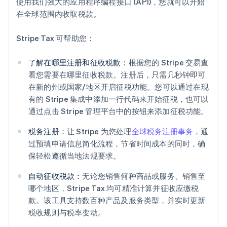
使用我们强大的应用程序编程接口 (API)，您就可以开始
在全球范围内收取税款。
Stripe Tax 可帮助您：
了解在哪里注册和征收税款：
根据您的 Stripe 交易查
看您需要在哪里征收税款。注册后，只需几秒钟即可
在新的州或国家/地区开启征税功能。您可以通过在现
有的 Stripe 集成中添加一行代码来开始征税，也可以
通过点击 Stripe 管理平台中的按钮来添加征税功能。
税务注册：
让 Stripe 为您处理
全球税务注册事务
，通
过预填申请信息简化流程，节省时间成本的同时，确
保轻松遵循当地法规要求。
自动征收税款：
无论您销售何种商品或服务、销售至
阿联酋
哪个地区，Stripe Tax 均可精准计算并征收应缴税
English
爱尔兰
款。该工具支持数百种产品及服务类型，并实时更新
English
税收规则与税率变动。
爱沙尼亚