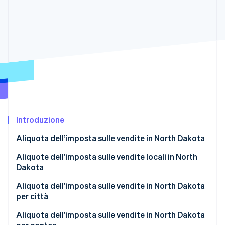
Scopri cosa ti aspetta
Radar
Ecosistema
Prevenzione delle frodi
Partner
Atlas
Stripe App Marketplace
Costituzione di start-up
Climate
Rimozione del carbonio
Identity
Verifica online dell'identità
Introduzione
Aliquota dell’imposta sulle vendite in North Dakota
Aliquote dell’imposta sulle vendite locali in North
Stripe Sessions 2026
Dakota
Scopri come Stripe sta costruendo l'infrastruttura economi
Guarda ora
Aliquota media dell’imposta sulle vendite in North
Aliquota dell’imposta sulle vendite in North Dakota
Dakota nel 2026
per città
Aliquota dell’imposta sulle vendite in North Dakota