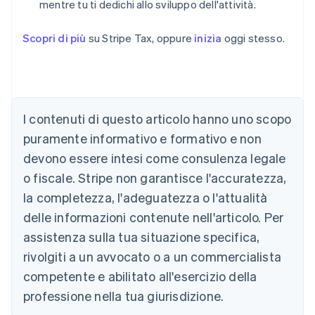
mentre tu ti dedichi allo sviluppo dell'attività.
Scopri di più
su Stripe Tax, oppure
inizia
oggi stesso.
I contenuti di questo articolo hanno uno scopo
puramente informativo e formativo e non
devono essere intesi come consulenza legale
Australia
o fiscale. Stripe non garantisce l'accuratezza,
English
la completezza, l'adeguatezza o l'attualità
Austria
Deutsch
English
delle informazioni contenute nell'articolo. Per
Belgio
assistenza sulla tua situazione specifica,
Nederlands
Français
Deutsch
English
Brasile
rivolgiti a un avvocato o a un commercialista
Português
English
competente e abilitato all'esercizio della
Bulgaria
professione nella tua giurisdizione.
English
Canada