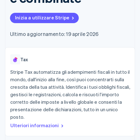
utente
Automazione
Gestione del denaro
Gestire gli
flessibile
Metodi di
della contabilità
Roadmap del prodotto
Piattaforme
abbonamenti
pagamento
Stripe Sigma
Conferenza annuale
SaaS
Offrire addebiti in base
Inizia a utilizzare Stripe
Accesso a
Report
Sessions
all'utilizzo
oltre 125
personalizzati
Lavora con noi
Emettere carte
Terminal
Data Pipeline
Sala stampa
garantite da stablecoin
Ultimo aggiornamento: 19 aprile 2026
Pagamenti di
Sincronizzazione
Stripe Press
Per settore
persona
dei dati
Esegui il provisioning e
Authorization
gestisci i servizi con gli
Boost
Aziende di IA
agenti
Accettazione
Tax
Creator economy
Recapiti
ottimizzata
Gaming
Link
Ospitalità, viaggi e
Stripe Tax automatizza gli adempimenti fiscali in tutto il
Contattaci
Pagamento
tempo libero
Diventa nostro partner
mondo, dall'inizio alla fine, così puoi concentrarti sulla
Risorse
Assicurazione
accelerato
crescita della tua attività. Identifica i tuoi obblighi fiscali,
Media e
Financial
intrattenimento
Integrazioni app
gestisci le registrazioni, calcola e riscuoti l'importo
Connections
Organizzazioni non
Esempi di codice
Conti finanziari
corretto delle imposte a livello globale e consenti la
profit
Blog per sviluppatori
collegati
presentazione delle dichiarazioni, tutto in un unico
Servizi professionali
Stato dell'API
Pubblica
posto.
amministrazione
Ulteriori informazioni
Commercio al dettaglio
Altro
Product roadmap