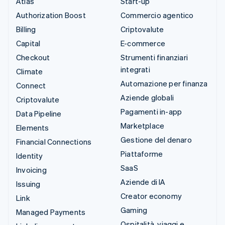
Atlas
Start-up
Authorization Boost
Commercio agentico
Billing
Criptovalute
Capital
E-commerce
Checkout
Strumenti finanziari
integrati
Climate
Automazione per finanza
Connect
Aziende globali
Criptovalute
Pagamenti in-app
Data Pipeline
Marketplace
Elements
Gestione del denaro
Financial Connections
Piattaforme
Identity
SaaS
Invoicing
Aziende di IA
Issuing
Creator economy
Link
Gaming
Managed Payments
Ospitalità, viaggi e