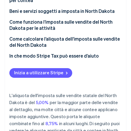
per contea
Beni e servizi soggetti a imposta in North Dakota
Come funziona l’imposta sulle vendite del North
Dakota per le attività
Venditori con più sedi e venditori a distanza
Come calcolare l’aliquota dell’imposta sulle vendite
del North Dakota
In che modo Stripe Tax può essere d’aiuto
Inizia a utilizzare Stripe
L'aliquota dell'imposta sulle vendite statale del North
Dakota è del
5,00%
per la maggior parte delle vendite
al dettaglio, ma molte città e alcune contee applicano
imposte aggiuntive. Questo porta le aliquote
combinate fino al
8,75%
in alcuni luoghi. Di seguito puoi
vedere le aliquote applicate da città e contee in North