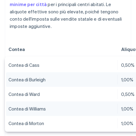
minime per città
per i principali centri abitati. Le
aliquote effettive sono più elevate, poiché tengono
conto dell'imposta sulle vendite statale e di eventuali
imposte aggiuntive.
Contea
Aliquo
Contea di Cass
0,50%
Contea di Burleigh
1,00%
Contea di Ward
0,50%
Contea di Williams
1,00%
Contea di Morton
1,00%