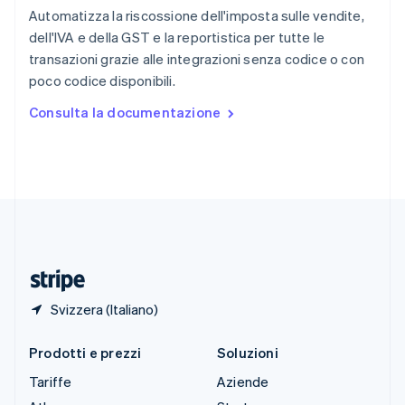
English
Automatizza la riscossione dell'imposta sulle vendite,
Slovenia
dell'IVA e della GST e la reportistica per tutte le
English
Italiano
transazioni grazie alle integrazioni senza codice o con
Spagna
poco codice disponibili.
Español
English
Stati Uniti
Consulta la documentazione
English
Español
简体中文
Svezia
Svenska
English
Svizzera
Deutsch
Français
Italiano
English
Thailandia
ไทย
English
Ungheria
English
Svizzera (Italiano)
Prodotti e prezzi
Soluzioni
Tariffe
Aziende