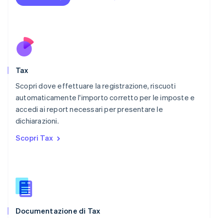
Español
English
Norvegia
English
Nuova Zelanda
English
Paesi Bassi
Nederlands
English
Tax
Polonia
English
Scopri dove effettuare la registrazione, riscuoti
Portogallo
automaticamente l'importo corretto per le imposte e
Português
English
accedi ai report necessari per presentare le
RAS di Hong Kong, Cina
dichiarazioni.
English
简体中文
Regno Unito
Scopri Tax
English
Repubblica Ceca
English
Romania
English
Singapore
English
简体中文
Documentazione di Tax
Slovacchia