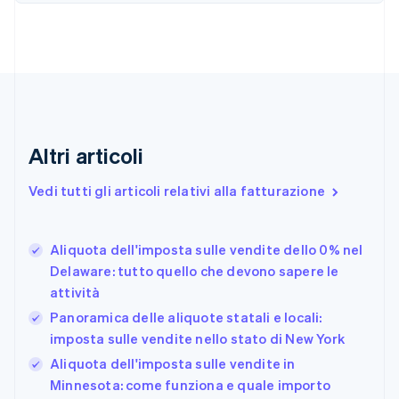
English
Français
Cina continentale
简体中文
English
Cipro
English
Croazia
English
Italiano
Danimarca
Altri articoli
English
Emirati Arabi Uniti
Vedi tutti gli articoli relativi alla fatturazione
English
Estonia
English
Aliquota dell'imposta sulle vendite dello 0% nel
Finlandia
English
Svenska
Delaware: tutto quello che devono sapere le
Francia
attività
Français
English
Panoramica delle aliquote statali e locali:
Germania
imposta sulle vendite nello stato di New York
Deutsch
English
Giappone
Aliquota dell'imposta sulle vendite in
日本語
English
Minnesota: come funziona e quale importo
Gibilterra