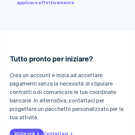
applicare effettivamente
English
Grecia
English
India
English
Irlanda
English
Italia
Italiano
English
Tutto pronto per iniziare?
Lettonia
English
Liechtenstein
Crea un account e inizia ad accettare
Deutsch
English
Lituania
pagamenti senza la necessità di stipulare
English
contratti o di comunicare le tue coordinate
Lussemburgo
bancarie. In alternativa, contattaci per
Français
Deutsch
English
progettare un pacchetto personalizzato per la
Malaysia
English
简体中文
tua attività.
Malta
English
Messico
Inizia ora
Contattaci