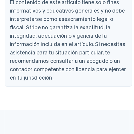
El contenido de este artículo tiene solo fines
English
informativos y educativos generales y no debe
Austria
interpretarse como asesoramiento legal o
Deutsch
English
Bélgica
fiscal. Stripe no garantiza la exactitud, la
Nederlands
Français
Deutsch
English
integridad, adecuación o vigencia de la
Brasil
Português
English
información incluida en el artículo. Si necesitas
Bulgaria
asistencia para tu situación particular, te
English
Canadá
recomendamos consultar a un abogado o un
English
Français
contador competente con licencia para ejercer
China continental
en tu jurisdicción.
简体中文
English
Chipre
English
Croacia
English
Italiano
Dinamarca
English
Emiratos Árabes Unidos
English
Eslovaquia