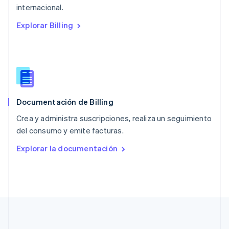
English
internacional.
Países Bajos
Explorar Billing
Nederlands
English
Polonia
English
Portugal
Português
English
RAE de Hong Kong, China
English
简体中文
Documentación de Billing
Reino Unido
English
Crea y administra suscripciones, realiza un seguimiento
República Checa
del consumo y emite facturas.
English
Rumania
Explorar la documentación
English
Singapur
English
简体中文
Suecia
Svenska
English
Suiza
Deutsch
Français
Italiano
English
Tailandia