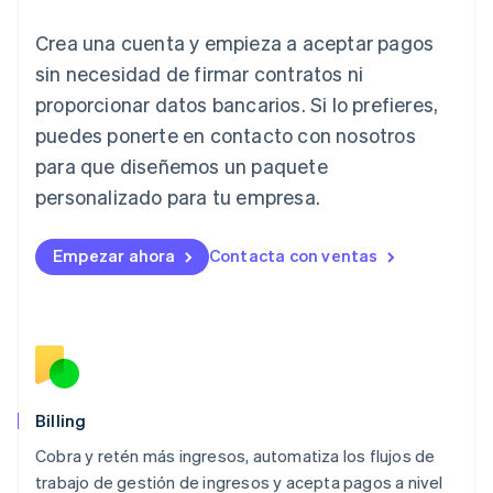
English
Crea una cuenta y empieza a aceptar pagos
Italia
Italiano
English
sin necesidad de firmar contratos ni
Japón
proporcionar datos bancarios. Si lo prefieres,
日本語
English
Letonia
puedes ponerte en contacto con nosotros
English
para que diseñemos un paquete
Liechtenstein
personalizado para tu empresa.
Deutsch
English
Lituania
English
Empezar ahora
Contacta con ventas
Luxemburgo
Français
Deutsch
English
Malasia
English
简体中文
Malta
English
México
Español
English
Billing
Noruega
Cobra y retén más ingresos, automatiza los flujos de
English
trabajo de gestión de ingresos y acepta pagos a nivel
Nueva Zelandia