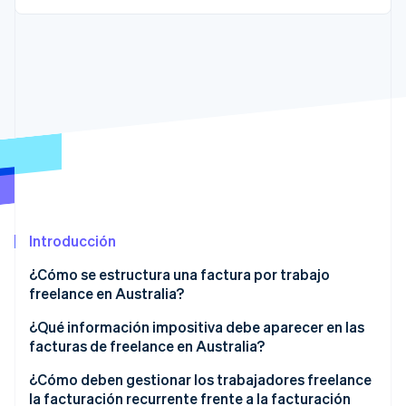
Ecosistema
Sesiones de Stripe 2026
Socios
Descubre cómo Stripe construye la infraestructura económi
Stripe App Marketplace
Mirar ahora
Introducción
¿Cómo se estructura una factura por trabajo
freelance en Australia?
Datos de la empresa
¿Qué información impositiva debe aparecer en las
facturas de freelance en Australia?
Título, fecha de emisión y número de factura
Su ABN
¿Cómo deben gestionar los trabajadores freelance
Información del cliente
la facturación recurrente frente a la facturación