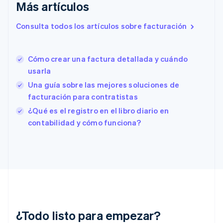
Más artículos
English
Eslovenia
Consulta todos los artículos sobre facturación
English
Italiano
España
Español
English
Cómo crear una factura detallada y cuándo
Estados Unidos
English
Español
简体中文
usarla
Estonia
Una guía sobre las mejores soluciones de
English
facturación para contratistas
Finlandia
English
Svenska
¿Qué es el registro en el libro diario en
Francia
contabilidad y cómo funciona?
Français
English
Gibraltar
English
Grecia
English
Hungría
English
India
English
¿Todo listo para empezar?
Irlanda