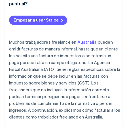
Una etiqueta de “factura de impuestos”, si
puntual?
Descripciones de servicios o productos
corresponde
Facturas recurrentes
Totales e impuestos
Cualquier GST que haya cobrado
Empezar a usar Stripe
Facturas puntuales
Instrucciones de pago
Datos del comprador (para facturas más grandes)
Lleve un registro de lo que ya fue pagado
Notas adicionales opcionales
Muchos trabajadores freelance en
Australia
pueden
emitir facturas de manera informal, hasta que un cliente
les solicita una factura de impuestos o se retrasa un
pago porque falta un campo obligatorio. La Agencia
Fiscal Australiana (ATO) tiene reglas específicas sobre la
información que se debe incluir en las facturas con
impuesto sobre bienes y servicios (GST). Los
freelancers que no incluyan la información correcta
podrían terminar persiguiendo pagos, enfrentarse a
problemas de cumplimiento de la normativa o perder
ingresos. A continuación, explicamos cómo facturar a los
clientes como trabajador freelance en Australia.