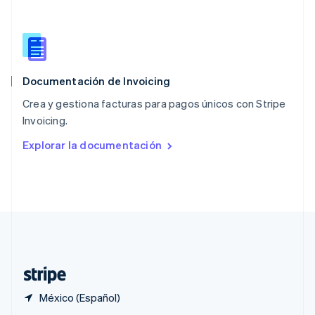
English
Portugal
Português
English
RAE de Hong Kong, China
English
简体中文
Documentación de Invoicing
Reino Unido
English
Crea y gestiona facturas para pagos únicos con Stripe
República Checa
Invoicing.
English
Rumania
Explorar la documentación
English
Singapur
English
简体中文
Suecia
Svenska
English
Suiza
Deutsch
Français
Italiano
English
Tailandia
ไทย
English
México (Español)