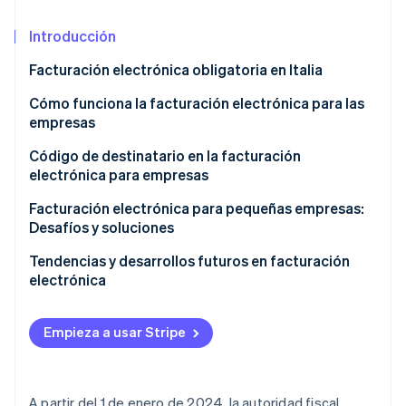
Introducción
Ecosistema
Facturación electrónica obligatoria en Italia
Sesiones de Stripe 2026
Socios
Descubre cómo Stripe construye la infraestructura económi
Cómo funciona la facturación electrónica para las
Stripe App Marketplace
Mirar ahora
empresas
Código de destinatario en la facturación
electrónica para empresas
Facturación electrónica para pequeñas empresas:
Desafíos y soluciones
Tendencias y desarrollos futuros en facturación
electrónica
Empieza a usar Stripe
A partir del 1 de enero de 2024, la autoridad fiscal