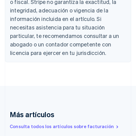
o fiscal. Stripe no garantiza la exactitud, la
Nederlands
Français
Deutsch
English
integridad, adecuación o vigencia de la
Brasil
Português
English
información incluida en el artículo. Si
Bulgaria
necesitas asistencia para tu situación
English
Canadá
particular, te recomendamos consultar a un
English
Français
abogado o un contador competente con
China continental
licencia para ejercer en tu jurisdicción.
简体中文
English
Chipre
English
Croacia
English
Italiano
Dinamarca
English
Emiratos Árabes Unidos
English
Eslovaquia
Más artículos
English
Eslovenia
Consulta todos los artículos sobre facturación
English
Italiano
España