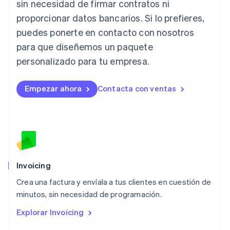
sin necesidad de firmar contratos ni
日本語
English
proporcionar datos bancarios. Si lo prefieres,
Letonia
English
puedes ponerte en contacto con nosotros
Liechtenstein
para que diseñemos un paquete
Deutsch
English
Lituania
personalizado para tu empresa.
English
Luxemburgo
Empezar ahora
Contacta con ventas
Français
Deutsch
English
Malasia
English
简体中文
Malta
English
México
Español
English
Noruega
Invoicing
English
Crea una factura y envíala a tus clientes en cuestión de
Nueva Zelandia
English
minutos, sin necesidad de programación.
Países Bajos
Explorar Invoicing
Nederlands
English
Polonia