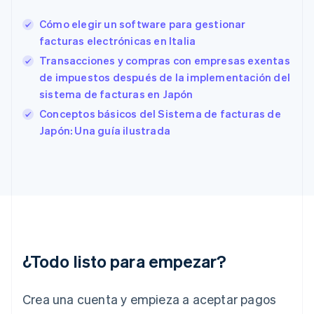
Español
English
Cómo elegir un software para gestionar
Estados Unidos
English
Español
简体中文
facturas electrónicas en Italia
Estonia
Transacciones y compras con empresas exentas
English
de impuestos después de la implementación del
Finlandia
sistema de facturas en Japón
English
Svenska
Francia
Conceptos básicos del Sistema de facturas de
Français
English
Japón: Una guía ilustrada
Gibraltar
English
Grecia
English
Hungría
English
India
English
Irlanda
¿Todo listo para empezar?
English
Italia
Crea una cuenta y empieza a aceptar pagos
Italiano
English
Japón