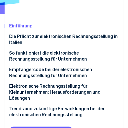
Betrugsprävention
Ecosystem
Atlas
Start-up-Gründung
Partner
Stripe App-Marktplatz
Climate
Einführung
CO₂-Entnahme
Die Pflicht zur elektronischen Rechnungsstellung in
Identity
Italien
Online-Identitätsprüfung
So funktioniert die elektronische
Rechnungsstellung für Unternehmen
Empfängercode bei der elektronischen
Rechnungsstellung für Unternehmen
Stripe-Sessions 2026
Erfahren Sie, wie Stripe Lösungen für die Wirts
Elektronische Rechnungsstellung für
Jetzt ansehen
Kleinunternehmen: Herausforderungen und
Lösungen
Trends und zukünftige Entwicklungen bei der
elektronischen Rechnungsstellung