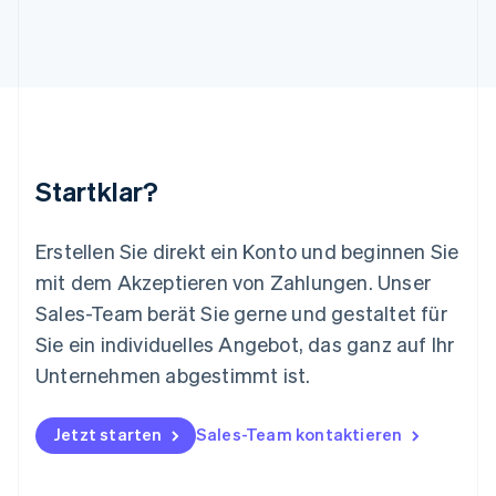
English
Luxemburg
Français
Deutsch
English
Malaysia
English
简体中文
Malta
English
Mexiko
Startklar?
Español
English
Neuseeland
English
Erstellen Sie direkt ein Konto und beginnen Sie
Niederlande
mit dem Akzeptieren von Zahlungen. Unser
Nederlands
English
Norwegen
Sales-Team berät Sie gerne und gestaltet für
English
Sie ein individuelles Angebot, das ganz auf Ihr
Österreich
Deutsch
English
Unternehmen abgestimmt ist.
Polen
English
Portugal
Jetzt starten
Sales-Team kontaktieren
Português
English
Rumänien