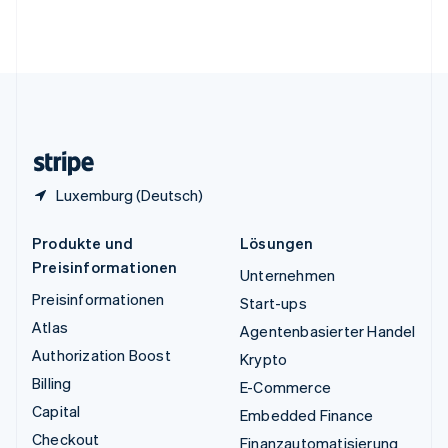
Vereinigte Arabische Emirate
English
Vereinigte Staaten
English
Español
简体中文
Vereinigtes Königreich
English
Zypern
English
Luxemburg (Deutsch)
Produkte und
Lösungen
Preisinformationen
Unternehmen
Preisinformationen
Start-ups
Atlas
Agentenbasierter Handel
Authorization Boost
Krypto
Billing
E-Commerce
Capital
Embedded Finance
Checkout
Finanzautomatisierung