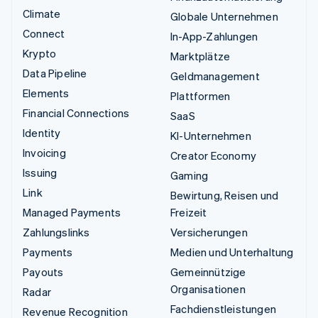
Climate
Globale Unternehmen
Connect
In-App-Zahlungen
Krypto
Marktplätze
Data Pipeline
Geldmanagement
Elements
Plattformen
Financial Connections
SaaS
Identity
KI-Unternehmen
Invoicing
Creator Economy
Issuing
Gaming
Link
Bewirtung, Reisen und
Managed Payments
Freizeit
Zahlungslinks
Versicherungen
Payments
Medien und Unterhaltung
Payouts
Gemeinnützige
Organisationen
Radar
Fachdienstleistungen
Revenue Recognition