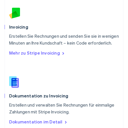
English
Schweden
Svenska
English
Schweiz
Deutsch
Français
Italiano
English
Invoicing
Singapur
English
简体中文
Erstellen Sie Rechnungen und senden Sie sie in wenigen
Slowakei
Minuten an Ihre Kundschaft – kein Code erforderlich.
English
Mehr zu Stripe Invoicing
Slowenien
English
Italiano
Sonderverwaltungsregion Hongkong,
China
English
简体中文
Spanien
Español
English
Dokumentation zu Invoicing
Thailand
ไทย
English
Erstellen und verwalten Sie Rechnungen für einmalige
Tschechische Republik
Zahlungen mit Stripe Invoicing.
English
Ungarn
Dokumentation im Detail
English