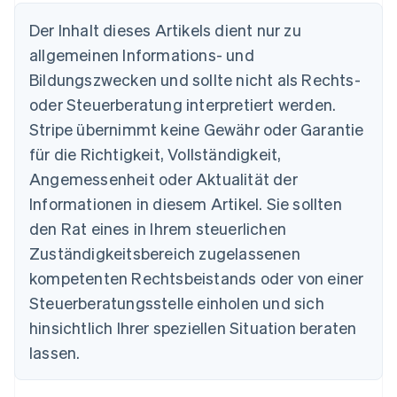
Der Inhalt dieses Artikels dient nur zu
allgemeinen Informations- und
Australien
Bildungszwecken und sollte nicht als Rechts-
English
Belgien
oder Steuerberatung interpretiert werden.
Nederlands
Français
Deutsch
English
Stripe übernimmt keine Gewähr oder Garantie
Brasilien
für die Richtigkeit, Vollständigkeit,
Português
English
Bulgarien
Angemessenheit oder Aktualität der
English
Informationen in diesem Artikel. Sie sollten
Dänemark
English
den Rat eines in Ihrem steuerlichen
Deutschland
Zuständigkeitsbereich zugelassenen
Deutsch
English
Estland
kompetenten Rechtsbeistands oder von einer
English
Steuerberatungsstelle einholen und sich
Festlandchina
hinsichtlich Ihrer speziellen Situation beraten
简体中文
English
Finnland
lassen.
English
Svenska
Frankreich