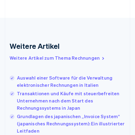
Français
English
Gibraltar
English
Griechenland
English
Indien
English
Weitere Artikel
Irland
English
Italien
Weitere Artikel zum Thema Rechnungen
Italiano
English
Japan
日本語
English
Auswahl einer Software für die Verwaltung
Kanada
elektronischer Rechnungen in Italien
English
Français
Transaktionen und Käufe mit steuerbefreiten
Kroatien
English
Italiano
Unternehmen nach dem Start des
Lettland
Rechnungssystems in Japan
English
Grundlagen des japanischen „Invoice System“
Liechtenstein
(japanisches Rechnungssystem): Ein illustrierter
Deutsch
English
Litauen
Leitfaden