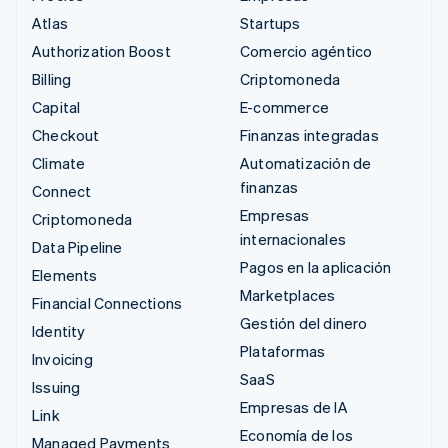
Atlas
Startups
Authorization Boost
Comercio agéntico
Billing
Criptomoneda
Capital
E-commerce
Checkout
Finanzas integradas
Climate
Automatización de
finanzas
Connect
Empresas
Criptomoneda
internacionales
Data Pipeline
Pagos en la aplicación
Elements
Marketplaces
Financial Connections
Gestión del dinero
Identity
Plataformas
Invoicing
SaaS
Issuing
Empresas de IA
Link
Economía de los
Managed Payments