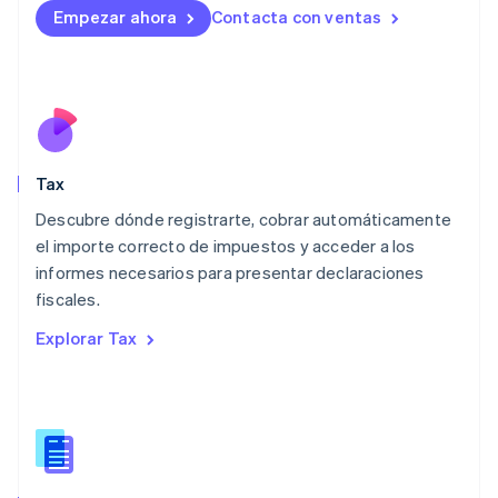
Liechtenstein
Empezar ahora
Contacta con ventas
Deutsch
English
Lituania
English
Luxemburgo
Français
Deutsch
English
Malasia
English
简体中文
Tax
Malta
English
Descubre dónde registrarte, cobrar automáticamente
México
el importe correcto de impuestos y acceder a los
Español
English
informes necesarios para presentar declaraciones
Noruega
fiscales.
English
Nueva Zelandia
Explorar Tax
English
Países Bajos
Nederlands
English
Polonia
English
Portugal
Português
English