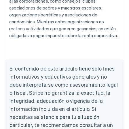
a las corporaciones, como consejos, clubes,
asociaciones de padres y maestros escolares,
organizaciones benéficas y asociaciones de
condominios. Mientras estas organizaciones no
realicen actividades que generen ganancias, no están
obligadas a pagar impuesto sobre la renta corporativa.
El contenido de este artículo tiene solo fines
Alemania
informativos y educativos generales y no
Deutsch
English
debe interpretarse como asesoramiento legal
Australia
o fiscal. Stripe no garantiza la exactitud, la
English
Austria
integridad, adecuación o vigencia de la
Deutsch
English
información incluida en el artículo. Si
Bélgica
necesitas asistencia para tu situación
Nederlands
Français
Deutsch
English
Brasil
particular, te recomendamos consultar a un
Português
English