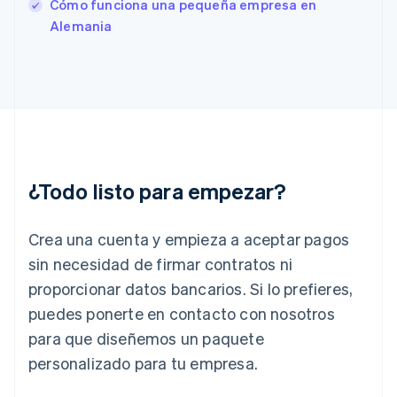
Cómo funciona una pequeña empresa en
Estonia
Alemania
English
Finlandia
English
Svenska
Francia
Français
English
Gibraltar
English
Grecia
English
¿Todo listo para empezar?
Hungría
English
India
Crea una cuenta y empieza a aceptar pagos
English
Irlanda
sin necesidad de firmar contratos ni
English
proporcionar datos bancarios. Si lo prefieres,
Italia
puedes ponerte en contacto con nosotros
Italiano
English
para que diseñemos un paquete
Japón
日本語
English
personalizado para tu empresa.
Letonia
English