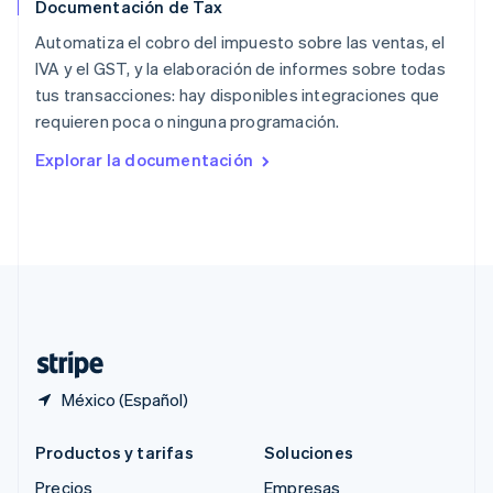
Documentación de Tax
RAE de Hong Kong, China
English
简体中文
Automatiza el cobro del impuesto sobre las ventas, el
Reino Unido
IVA y el GST, y la elaboración de informes sobre todas
English
tus transacciones: hay disponibles integraciones que
República Checa
requieren poca o ninguna programación.
English
Rumania
Explorar la documentación
English
Singapur
English
简体中文
Suecia
Svenska
English
Suiza
Deutsch
Français
Italiano
English
Tailandia
ไทย
English
México (Español)
Productos y tarifas
Soluciones
Precios
Empresas