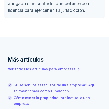
abogado o un contador competente con
Bulgaria
English
licencia para ejercer en tu jurisdicción.
Canadá
English
Français
China continental
简体中文
English
Chipre
English
Croacia
English
Italiano
Dinamarca
English
Más artículos
Emiratos Árabes Unidos
English
Ver todos los artículos para empresas
Eslovaquia
English
Eslovenia
¿Qué son los estatutos de una empresa? Aquí
English
Italiano
te mostramos cómo funcionan
España
Cómo ceder la propiedad intelectual a una
Español
English
Estados Unidos
empresa
English
Español
简体中文