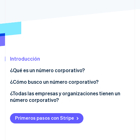
Ecosistema
Sesiones de Stripe 2026
Socios
Descubre cómo Stripe construye la infraestructura económi
Stripe App Marketplace
Mirar ahora
Introducción
¿Qué es un número corporativo?
¿Los números corporativos tienen 12 o 13 dígitos?
¿Cómo busco un número corporativo?
Obtención de un número corporativo
¿Todas las empresas y organizaciones tienen un
número corporativo?
Actualización de la información de registro
Beneficios de los números corporativos
Primeros pasos con Stripe