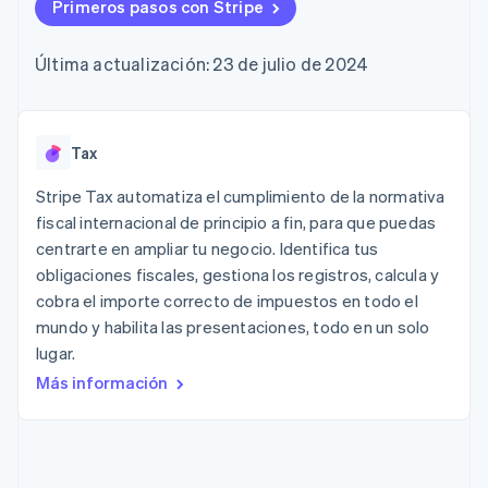
Authorization
Primeros pasos con Stripe
Recognition
Empresa
Gestión del dinero
Gestionar
Boost
Automatización
Plataformas
suscripciones
Optimizaciones
contable
Hoja de ruta del
SaaS
Ofrecer cobro por
Última actualización: 23 de julio de 2024
de aceptación
Stripe Sigma
producto
consumo
Link
Informes
Conferencia anual
Emitir tarjetas
Proceso de
personalizados
Sessions
respaldadas por
compra
Data Pipeline
Empleos
monedas estables
Por sector
acelerado
Sincronización
Sala de prensa
Tax
Aprovisiona y gestiona
de datos
Stripe Press
servicios con agentes
Empresas de IA
Stripe Tax automatiza el cumplimiento de la normativa
Economía de los
fiscal internacional de principio a fin, para que puedas
creadores
centrarte en ampliar tu negocio. Identifica tus
Juegos
Contacto
Más
Recursos
Hostelería, viajes y ocio
obligaciones fiscales, gestiona los registros, calcula y
Product roadmap
Contacta con ventas
cobra el importe correcto de impuestos en todo el
Ver lo que viene
Seguros
Integraciones de
Conviértete en socio
mundo y habilita las presentaciones, todo en un solo
Medios de
aplicaciones
Radar
comunicación y
Ejemplos de código
lugar.
Prevención de fraude
entretenimiento
Blog de
Más información
Organizaciones sin
desarrolladores
Atlas
fines de lucro
Estado de la API
Constitución de una startup
Servicios
Climate
profesionales
Eliminación de dióxido de carbono
Sector público
Minorista