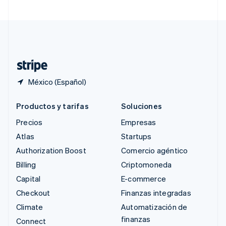
Suecia
Svenska
English
Suiza
Deutsch
Français
Italiano
English
Tailandia
ไทย
English
México (Español)
Productos y tarifas
Soluciones
Precios
Empresas
Atlas
Startups
Authorization Boost
Comercio agéntico
Billing
Criptomoneda
Capital
E-commerce
Checkout
Finanzas integradas
Climate
Automatización de
finanzas
Connect