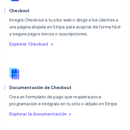
México
Español
English
Checkout
Noruega
Integra Checkout a tu sitio web o dirige a los clientes a
English
una página alojada en Stripe para aceptar de forma fácil
Nueva Zelandia
English
y segura pagos únicos o suscripciones.
Países Bajos
Explorar Checkout
Nederlands
English
Polonia
English
Portugal
Português
English
RAE de Hong Kong, China
English
简体中文
Documentación de Checkout
Reino Unido
English
Crea un formulario de pago que requiera poca
República Checa
programación e intégralo en tu sitio o alójalo en Stripe.
English
Rumania
Explorar la documentación
English
Singapur
English
简体中文