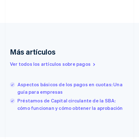
Dinamarca
English
Emiratos Árabes Unidos
English
Eslovaquia
English
Eslovenia
Más artículos
English
Italiano
España
Español
English
Ver todos los artículos sobre pagos
Estados Unidos
English
Español
简体中文
Estonia
Aspectos básicos de los pagos en cuotas: Una
English
guía para empresas
Finlandia
English
Svenska
Préstamos de Capital circulante de la SBA:
Francia
cómo funcionan y cómo obtener la aprobación
Français
English
Gibraltar
English
Grecia
English