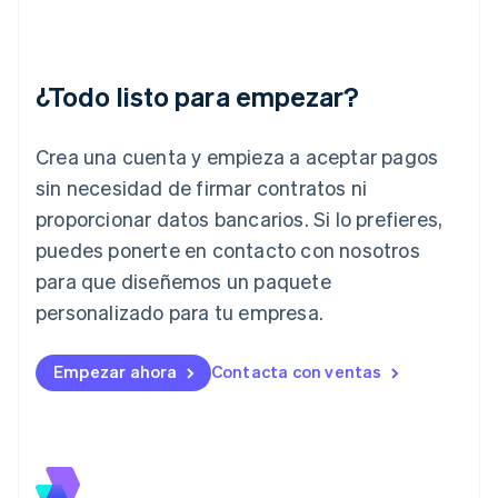
Hungría
English
India
English
¿Todo listo para empezar?
Irlanda
English
Crea una cuenta y empieza a aceptar pagos
Italia
Italiano
English
sin necesidad de firmar contratos ni
Japón
proporcionar datos bancarios. Si lo prefieres,
日本語
English
Letonia
puedes ponerte en contacto con nosotros
English
para que diseñemos un paquete
Liechtenstein
personalizado para tu empresa.
Deutsch
English
Lituania
English
Empezar ahora
Contacta con ventas
Luxemburgo
Français
Deutsch
English
Malasia
English
简体中文
Malta
English