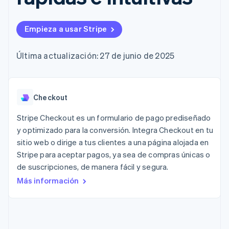
Authorization
Recognition
Empresa
Gestión del dinero
Gestionar
Boost
Automatización
Plataformas
suscripciones
Optimizaciones
contable
Hoja de ruta del
SaaS
Ofrecer cobro por
Empieza a usar Stripe
de aceptación
Stripe Sigma
producto
consumo
Link
Informes
Conferencia anual
Emitir tarjetas
Proceso de
personalizados
Sessions
respaldadas por
Última actualización: 27 de junio de 2025
compra
Data Pipeline
Empleos
monedas estables
Por sector
acelerado
Sincronización
Sala de prensa
Aprovisiona y gestiona
de datos
Stripe Press
servicios con agentes
Empresas de IA
Checkout
Economía de los
creadores
Juegos
Contacto
Stripe Checkout es un formulario de pago prediseñado
Más
Recursos
Hostelería, viajes y ocio
y optimizado para la conversión. Integra Checkout en tu
Product roadmap
Contacta con ventas
Ver lo que viene
sitio web o dirige a tus clientes a una página alojada en
Seguros
Integraciones de
Conviértete en socio
Medios de
aplicaciones
Stripe para aceptar pagos, ya sea de compras únicas o
Radar
comunicación y
Ejemplos de código
de suscripciones, de manera fácil y segura.
Prevención de fraude
entretenimiento
Blog de
Más información
Organizaciones sin
desarrolladores
Atlas
fines de lucro
Estado de la API
Constitución de una startup
Servicios
Climate
profesionales
Eliminación de dióxido de carbono
Sector público
Minorista