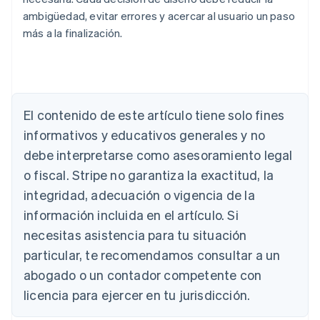
ambigüedad, evitar errores y acercar al usuario un paso
más a la finalización.
Alemania
Deutsch
English
Australia
English
Austria
El contenido de este artículo tiene solo fines
Deutsch
English
Bélgica
informativos y educativos generales y no
Nederlands
Français
Deutsch
English
debe interpretarse como asesoramiento legal
Brasil
o fiscal. Stripe no garantiza la exactitud, la
Português
English
Bulgaria
integridad, adecuación o vigencia de la
English
información incluida en el artículo. Si
Canadá
English
Français
necesitas asistencia para tu situación
China continental
particular, te recomendamos consultar a un
简体中文
English
Chipre
abogado o un contador competente con
English
licencia para ejercer en tu jurisdicción.
Croacia
English
Italiano