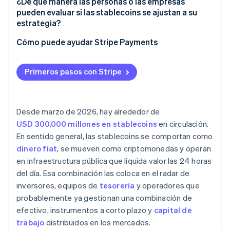
¿De qué manera las personas o las empresas
Liquidez
pueden evaluar si las stablecoins se ajustan a su
estrategia?
¿Qué mejoras deberían hacer las stablecoins en un
Cómo puede ayudar Stripe Payments
flujo de trabajo existente?
¿El entorno normativo es viable?
Primeros pasos con Stripe
¿Qué stablecoins y qué socios cumplen con los
requisitos de riesgo?
Desde marzo de 2026, hay alrededor de
¿Puedes pilotar sin interrumpir los sistemas
USD 300,000 millones en stablecoins
en circulación.
existentes?
En sentido general, las stablecoins se comportan como
dinero fiat
, se mueven como criptomonedas y operan
en infraestructura pública que liquida valor las 24 horas
del día. Esa combinación las coloca en el radar de
inversores, equipos de
tesorería
y operadores que
probablemente ya gestionan una combinación de
efectivo, instrumentos a corto plazo y
capital de
trabajo
distribuidos en los mercados.