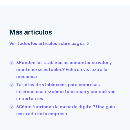
Croacia
English
Italiano
Dinamarca
English
Emiratos Árabes Unidos
Más artículos
English
Eslovaquia
Ver todos los artículos sobre pagos
English
Eslovenia
English
Italiano
¿Pueden las stablecoins aumentar su valor y
España
mantenerse estables? Echa un vistazo a la
Español
English
mecánica
Estados Unidos
English
Español
简体中文
Tarjetas de stablecoins para empresas
Estonia
internacionales: cómo funcionan y por qué son
English
importantes
Finlandia
English
Svenska
¿Cómo funcionan la moneda digital? Una guía
Francia
centrada en la empresa
Français
English
Gibraltar
English