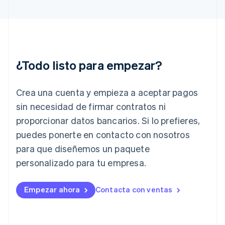
Grecia
English
Hungría
English
India
English
¿Todo listo para empezar?
Irlanda
English
Crea una cuenta y empieza a aceptar pagos
Italia
Italiano
English
sin necesidad de firmar contratos ni
Japón
proporcionar datos bancarios. Si lo prefieres,
日本語
English
Letonia
puedes ponerte en contacto con nosotros
English
para que diseñemos un paquete
Liechtenstein
personalizado para tu empresa.
Deutsch
English
Lituania
English
Empezar ahora
Contacta con ventas
Luxemburgo
Français
Deutsch
English
Malasia
English
简体中文