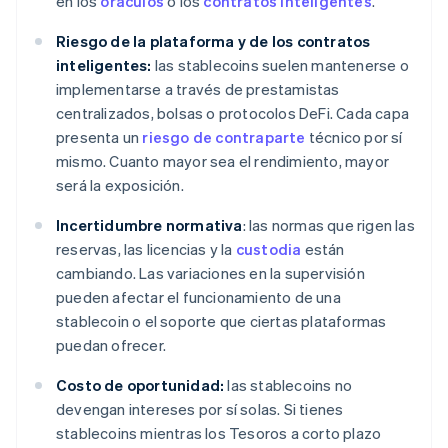
en los
oráculos
o los
contratos inteligentes
.
Riesgo de la plataforma y de los contratos
inteligentes:
las stablecoins suelen mantenerse o
implementarse a través de prestamistas
centralizados, bolsas o protocolos DeFi. Cada capa
presenta un
riesgo de contraparte
técnico por sí
mismo. Cuanto mayor sea el rendimiento, mayor
será la exposición.
Incertidumbre normativa
: las normas que rigen las
reservas, las licencias y la
custodia
están
cambiando. Las variaciones en la supervisión
pueden afectar el funcionamiento de una
stablecoin o el soporte que ciertas plataformas
puedan ofrecer.
Costo de oportunidad:
las stablecoins no
devengan intereses por sí solas. Si tienes
stablecoins mientras los Tesoros a corto plazo