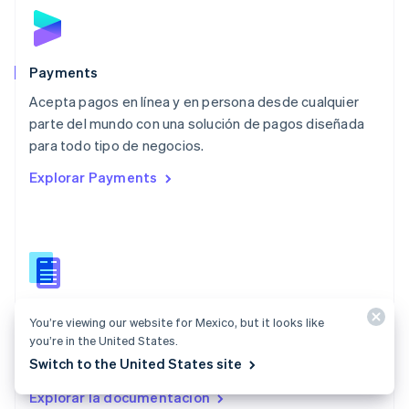
Malta
English
México
Español
English
Payments
Noruega
Acepta pagos en línea y en persona desde cualquier
English
parte del mundo con una solución de pagos diseñada
Nueva Zelandia
English
para todo tipo de negocios.
Países Bajos
Explorar Payments
Nederlands
English
Polonia
English
Portugal
Português
English
RAE de Hong Kong, China
English
简体中文
Documentación de Payments
Reino Unido
You’re viewing our website for Mexico, but it looks like
English
you’re in the United States.
Encuentra una guía para integrar las API de pagos de
República Checa
Switch to the United States site
Stripe.
English
Rumania
Explorar la documentación
English