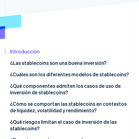
Ecosistema
Sesiones de Stripe 2026
Socios
Descubre cómo Stripe construye la infraestructura económi
Stripe App Marketplace
Mirar ahora
Introducción
¿Las stablecoins son una buena inversión?
¿Cuáles son los diferentes modelos de stablecoins?
Reservas con respaldo en dólares
¿Qué componentes admiten los casos de uso de
inversión de stablecoins?
Reservas con respaldo en criptomonedas
¿Cómo se comportan las stablecoins en contextos
Modelos algorítmicos
de liquidez, volatilidad y rendimiento?
Rendimiento
¿Qué riesgos limitan el caso de inversión de las
stablecoins?
Volatilidad