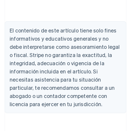
El contenido de este artículo tiene solo fines
Alemania
Deutsch
English
informativos y educativos generales y no
Australia
debe interpretarse como asesoramiento legal
English
Austria
o fiscal. Stripe no garantiza la exactitud, la
Deutsch
English
integridad, adecuación o vigencia de la
Bélgica
información incluida en el artículo. Si
Nederlands
Français
Deutsch
English
Brasil
necesitas asistencia para tu situación
Português
English
particular, te recomendamos consultar a un
Bulgaria
abogado o un contador competente con
English
Canadá
licencia para ejercer en tu jurisdicción.
English
Français
China continental
简体中文
English
Chipre
English