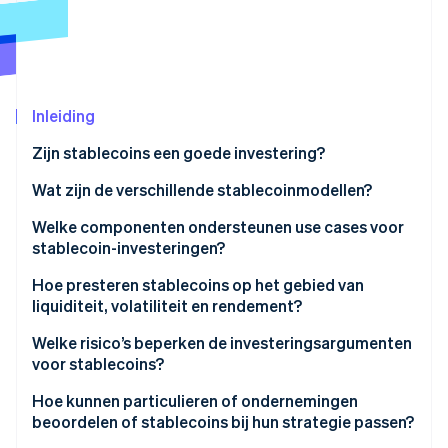
Oprichting van een start-up
Climate
Ecosysteem
CO₂-verwijdering
Partners
Identity
Stripe App Marketplace
Inleiding
Online identiteitsverificatie
Zijn stablecoins een goede investering?
Wat zijn de verschillende stablecoinmodellen?
Door de dollar gedekte reserves
Welke componenten ondersteunen use cases voor
Stripe Sessions 2026
stablecoin-investeringen?
Ontdek hoe Stripe de economische infrastructuu
Door crypto gedekte reserves
Nu bekijken
Hoe presteren stablecoins op het gebied van
Algoritmische modellen
liquiditeit, volatiliteit en rendement?
Rendement
Welke risico’s beperken de investeringsargumenten
voor stablecoins?
Volatiliteit
Hoe kunnen particulieren of ondernemingen
Liquiditeit
beoordelen of stablecoins bij hun strategie passen?