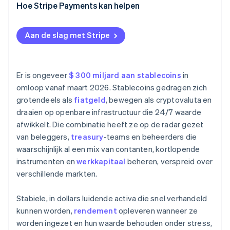
Waar zouden stablecoins een bestaande workflow
Hoe Stripe Payments kan helpen
verbeteren?
Is het regelgevingsklimaat werkbaar?
Aan de slag met Stripe
Welke stablecoins en partners voldoen aan de
risicostandaard?
Er is ongeveer
$ 300 miljard aan stablecoins
in
Kun je een pilot uitvoeren zonder bestaande
omloop vanaf maart 2026. Stablecoins gedragen zich
systemen te verstoren?
grotendeels als
fiatgeld
, bewegen als cryptovaluta en
draaien op openbare infrastructuur die 24/7 waarde
afwikkelt. Die combinatie heeft ze op de radar gezet
van beleggers,
treasury
-teams en beheerders die
waarschijnlijk al een mix van contanten, kortlopende
instrumenten en
werkkapitaal
beheren, verspreid over
verschillende markten.
Stabiele, in dollars luidende activa die snel verhandeld
kunnen worden,
rendement
opleveren wanneer ze
worden ingezet en hun waarde behouden onder stress,