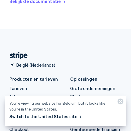
Bekijk de documentatie
English
Verenigde Arabische Emiraten
English
Verenigde Staten
English
Español
简体中文
Zweden
Svenska
English
Zwitserland
Deutsch
Français
Italiano
English
België (Nederlands)
Producten en tarieven
Oplossingen
Tarieven
Grote ondernemingen
Atlas
Start-ups
You’re viewing our website for Belgium, but it looks like
Authorization Boost
Agentic commerce
you’re in the United States.
Billing
Cryptovaluta
Switch to the United States site
Capital
E-commerce
Checkout
Geïntegreerde financiën