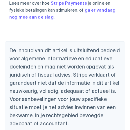
Lees meer over hoe
Stripe Payments
je online en
fysieke betalingen kan stimuleren, of
ga er vandaag
nog mee aan de slag
.
Australië
English
België
De inhoud van dit artikel is uitsluitend bedoeld
Nederlands
Français
Deutsch
English
voor algemene informatieve en educatieve
Brazilië
Português
English
doeleinden en mag niet worden opgevat als
Bulgarije
juridisch of fiscaal advies. Stripe verklaart of
English
Canada
garandeert niet dat de informatie in dit artikel
English
Français
nauwkeurig, volledig, adequaat of actueel is.
Cyprus
Voor aanbevelingen voor jouw specifieke
English
Denemarken
situatie moet je het advies inwinnen van een
English
bekwame, in je rechtsgebied bevoegde
Duitsland
advocaat of accountant.
Deutsch
English
Estland