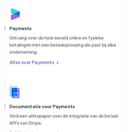
Deutsch
English
Polen
English
Portugal
Português
English
Payments
Roemenië
Ontvang over de hele wereld online en fysieke
English
betalingen met een betaaloplossing die past bij elke
Singapore
English
简体中文
onderneming.
Slovenië
Alles over Payments
English
Italiano
Slowakije
English
Spanje
Español
English
Thailand
ไทย
English
Documentatie voor Payments
Tsjechië
English
Vind een whitepaper over de integratie van de betaal-
Vasteland van China
API's van Stripe.
简体中文
English
Verenigd Koninkrijk