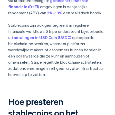
via kredietverlening). In
gedecentraliseerde
financiële (DeFi)
omgevingen is een jaarlijks
rendement (APY) van
3%–10%
een realistisch bereik.
Stablecoins zijn ook geïntegreerd in reguliere
financiële workflows. Stripe ondersteunt bijvoorbeeld
uitbetalingen in USD Coin (USDC)
op bepaalde
blockchain-netwerken, waardoor platforms
wereldwijde makers of aannemers kunnen betalen in
een dollarwaarde die ze kunnen aanhouden of
omwisselen. Stripe regelt de blockchain-activiteiten,
zodat ondernemingen zelf geen crypto-infrastructuur
hoeven op te zetten.
Hoe presteren
stablecoins op het