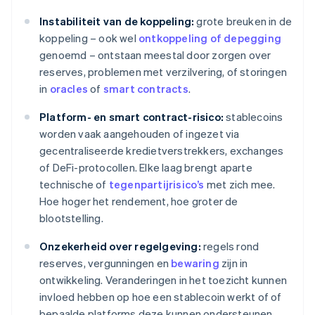
Instabiliteit van de koppeling:
grote breuken in de
koppeling – ook wel
ontkoppeling of depegging
genoemd – ontstaan meestal door zorgen over
reserves, problemen met verzilvering, of storingen
in
oracles
of
smart contracts
.
Platform- en smart contract-risico:
stablecoins
worden vaak aangehouden of ingezet via
gecentraliseerde kredietverstrekkers, exchanges
of DeFi-protocollen. Elke laag brengt aparte
technische of
tegenpartijrisico’s
met zich mee.
Hoe hoger het rendement, hoe groter de
blootstelling.
Onzekerheid over regelgeving:
regels rond
reserves, vergunningen en
bewaring
zijn in
ontwikkeling. Veranderingen in het toezicht kunnen
invloed hebben op hoe een stablecoin werkt of of
bepaalde platforms deze kunnen ondersteunen.