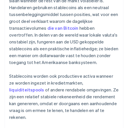
slaan wanneer de rest van de markt volatieler is.
Handelaren gebruiken stablecoins als een neutraal
tussenbeleggingsmiddel tussen posities, wat voor een
groot deel verklaart waarom de dagelijkse
transactievolumes
die van Bitcoin
hebben
overtroffen. In delen van de wereld waar lokale valuta's
onstabiel zijn, fungeren aan de USD gekoppelde
stablecoins als een praktische inflatiehedge; ze bieden
een manier om dollarwaarde vast te houden zonder
toegang tot het Amerikaanse banksysteem.
Stablecoins worden ook productieve activa wanneer
ze worden ingezet in kredietmarkten,
liquiditeitspools
of andere rendabele omgevingen. Ze
zijn een relatief stabiele rekeneenheid die rendement
kan genereren, omdat er doorgaans een aanhoudende
vraag is om ermee te lenen, te handelen en af te
rekenen.