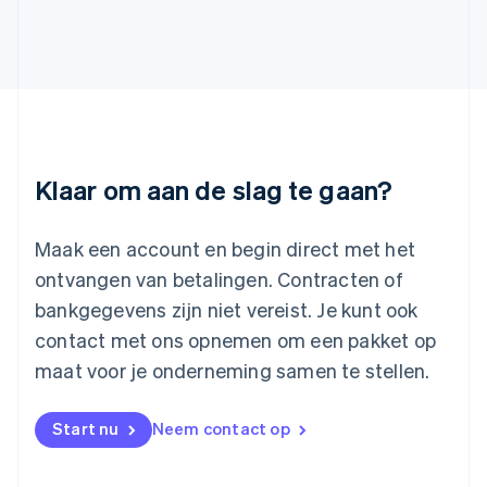
English
Italiano
Letland
English
Liechtenstein
Deutsch
English
Litouwen
English
Luxemburg
Klaar om aan de slag te gaan?
Français
Deutsch
English
Maleisië
English
简体中文
Maak een account en begin direct met het
Malta
ontvangen van betalingen. Contracten of
English
Mexico
bankgegevens zijn niet vereist. Je kunt ook
Español
English
contact met ons opnemen om een pakket op
Nederland
maat voor je onderneming samen te stellen.
Nederlands
English
Nieuw-Zeeland
English
Start nu
Neem contact op
Noorwegen
English
Oostenrijk