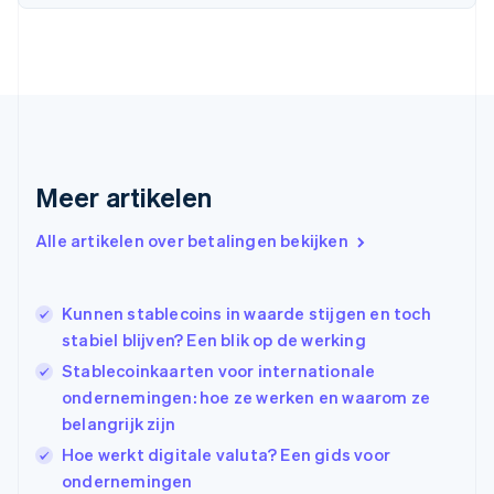
English
Finland
English
Svenska
Frankrijk
Français
English
Gibraltar
English
Griekenland
Meer artikelen
English
Hongarije
Alle artikelen over betalingen bekijken
English
Hongkong SAR, China
English
简体中文
Ierland
Kunnen stablecoins in waarde stijgen en toch
English
stabiel blijven? Een blik op de werking
India
Stablecoinkaarten voor internationale
English
ondernemingen: hoe ze werken en waarom ze
Italië
Italiano
English
belangrijk zijn
Japan
Hoe werkt digitale valuta? Een gids voor
日本語
English
ondernemingen
Kroatië