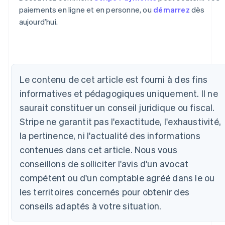
paiements en ligne et en personne, ou
démarrez
dès
aujourd’hui.
Le contenu de cet article est fourni à des fins
Allemagne
informatives et pédagogiques uniquement. Il ne
Deutsch
English
saurait constituer un conseil juridique ou fiscal.
Australie
English
Stripe ne garantit pas l'exactitude, l'exhaustivité,
Autriche
la pertinence, ni l'actualité des informations
Deutsch
English
contenues dans cet article. Nous vous
Belgique
Nederlands
Français
Deutsch
English
conseillons de solliciter l'avis d'un avocat
Brésil
compétent ou d'un comptable agréé dans le ou
Português
English
Bulgarie
les territoires concernés pour obtenir des
English
conseils adaptés à votre situation.
Canada
English
Français