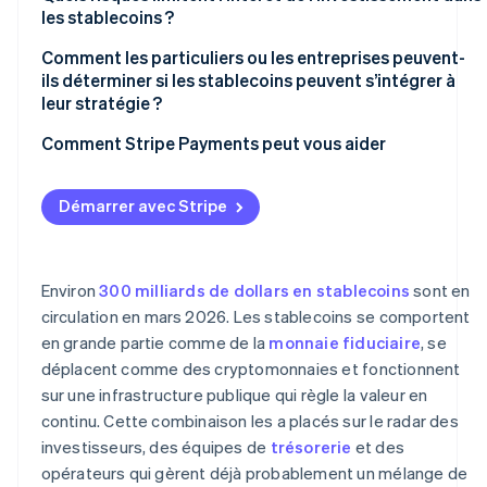
les stablecoins ?
Volatilité
Comment les particuliers ou les entreprises peuvent-
Liquidités
ils déterminer si les stablecoins peuvent s’intégrer à
leur stratégie ?
Où les stablecoins amélioreraient-ils un flux de travail
Comment Stripe Payments peut vous aider
existant ?
L’environnement réglementaire est-il compatible ?
Démarrer avec Stripe
Quels stablecoins et partenaires répondent aux
exigences de risque ?
Environ
300 milliards de dollars en stablecoins
sont en
Pouvez-vous effectuer des tests sans perturber les
circulation en mars 2026. Les stablecoins se comportent
systèmes existants ?
en grande partie comme de la
monnaie fiduciaire
, se
déplacent comme des cryptomonnaies et fonctionnent
sur une infrastructure publique qui règle la valeur en
continu. Cette combinaison les a placés sur le radar des
investisseurs, des équipes de
trésorerie
et des
opérateurs qui gèrent déjà probablement un mélange de