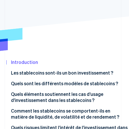
Découvrez les prochaines évolutions
Commerce en ligne
Radar
Prévention de la fraude
Écosystème
Atlas
Constitution de start-up
Partenaires
Climate
Stripe App
Élimination du carbone
Marketplace
Identity
Vérification de l'identité
Introduction
Les stablecoins sont-ils un bon investissement ?
Quels sont les différents modèles de stablecoins ?
Stripe Sessions 2026
Réserves adossées à des dollars
Quels éléments soutiennent les cas d’usage
Découvrez comment Stripe construit l’infrastructure écon
d’investissement dans les stablecoins ?
Réserves adossées à des cryptomonnaies
Regarder la vidéo
Comment les stablecoins se comportent-ils en
Modèles algorithmiques
matière de liquidité, de volatilité et de rendement ?
Rendement
Quels risques limitent l’intérêt de l’investissement dans