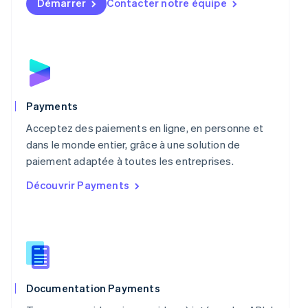
Démarrer
Contacter notre équipe
Malte
English
Mexique
Español
English
Norvège
English
Nouvelle-Zélande
English
Payments
Pays-Bas
Acceptez des paiements en ligne, en personne et
Nederlands
English
Pologne
dans le monde entier, grâce à une solution de
English
paiement adaptée à toutes les entreprises.
Portugal
Découvrir Payments
Português
English
R.A.S. de Hong Kong, Chine
English
简体中文
République tchèque
English
Roumanie
English
Royaume-Uni
Documentation Payments
English