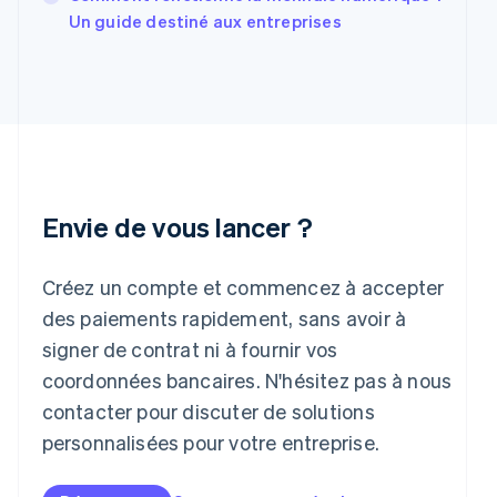
Grèce
Un guide destiné aux entreprises
English
Hongrie
English
Inde
English
Irlande
English
Italie
Italiano
English
Envie de vous lancer ?
Japon
日本語
English
Créez un compte et commencez à accepter
Lettonie
English
des paiements rapidement, sans avoir à
Liechtenstein
signer de contrat ni à fournir vos
Deutsch
English
Lituanie
coordonnées bancaires. N'hésitez pas à nous
English
contacter pour discuter de solutions
Luxembourg
personnalisées pour votre entreprise.
Français
Deutsch
English
Malaisie
English
简体中文