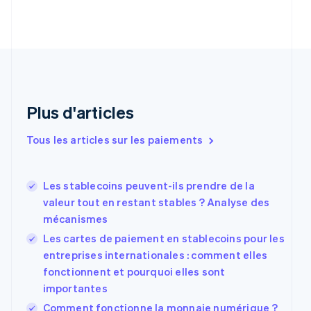
Chine continentale
简体中文
English
Chypre
English
Croatie
English
Italiano
Danemark
English
Plus d'articles
Émirats arabes unis
English
Tous les articles sur les paiements
Espagne
Español
English
Estonie
Les stablecoins peuvent-ils prendre de la
English
valeur tout en restant stables ? Analyse des
États-Unis
mécanismes
English
Español
简体中文
Finlande
Les cartes de paiement en stablecoins pour les
English
Svenska
entreprises internationales : comment elles
France
fonctionnent et pourquoi elles sont
Français
English
importantes
Gibraltar
English
Comment fonctionne la monnaie numérique ?