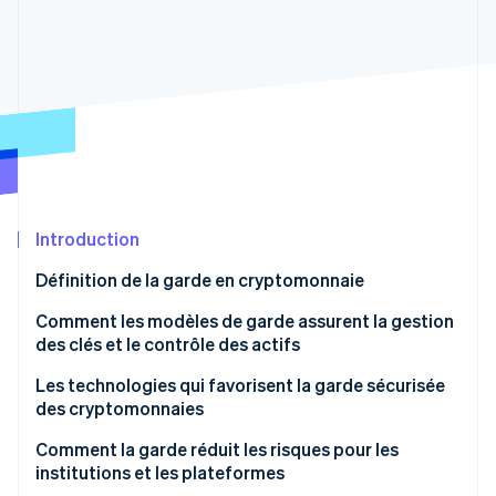
Découvrez les prochaines évolutions
Commerce en ligne
Radar
Prévention de la fraude
Écosystème
Atlas
Constitution de start-up
Partenaires
Climate
Stripe App Marketplace
Élimination du carbone
Identity
Vérification de l'identité
Introduction
Définition de la garde en cryptomonnaie
Comment les modèles de garde assurent la gestion
des clés et le contrôle des actifs
Stripe Sessions 2026
Découvrez comment Stripe construit l’infrastructure écono
Auto-garde : contrôle total avec des marges
Les technologies qui favorisent la garde sécurisée
Regarder la vidéo
implacables
des cryptomonnaies
Garde par un tiers : accès contrôlé avec des
Stockage à froid, à température ambiante et à
Comment la garde réduit les risques pour les
processus définis
chaud pour gérer l’exposition
institutions et les plateformes