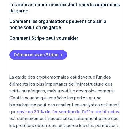
Modèles à contrôle partagé : séparation des clés et
Modules de sécurité matériels pour isoler le matériel
Protéger contre la perte de clés
Les défis et compromis existant dans les approches
division de l’autorité
clé
de garde
Blocage des transactions non autorisées
Wallets multisignatures pour la répartition de
Sécurité et accès
Comment les organisations peuvent choisir la
Assurer la continuité
l’approbation des transactions
bonne solution de garde
Frais généraux internes
Répondre aux attentes réglementaires
Calcul multipartite pour collaborer à la signature
Commencer par le cas d’usage
Comment Stripe peut vous aider
Contrôle contre dépendance
sans assembler une clé
Décider où le contrôle doit mode production
Attentes réglementaires
Contrôles pour assurer la stabilité
Démarrer avec Stripe
Évaluer l’architecture
Un plan de changement
La garde des cryptomonnaies est devenue l’un des
éléments les plus importants de l’infrastructure des
actifs numériques, mais aussi l’un des moins compris.
C’est la couche qui empêche les pertes qu’une
blockchain ne peut pas annuler. Les analystes estiment
que
environ 20 % de l’ensemble de l’offre de bitcoins
est définitivement inaccessible, notamment parce que
les premiers détenteurs ont perdu les clés permettant