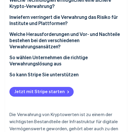
Spielraum
Krypto-Verwahrung?
Verwahrung durch Dritte: Kontrollierter Zugriff mit
Cold, Warm und Hot Storage zur Steuerung der
Inwiefern verringert die Verwahrung das Risiko für
festgelegten Prozessen
Exposition
Institute und Plattformen?
Modelle mit geteilter Kontrolle: Aufteilung von
Hardware-Sicherheitsmodule zur Isolierung von
Schutz vor Schlüsselverlust
Welche Herausforderungen und Vor- und Nachteile
Schlüsseln und Entscheidungsbefugnissen
Schlüsselmaterial
bestehen bei den verschiedenen
Blockieren unbefugter Transaktionen
Verwahrungsansätzen?
Multisignatur-Wallets zur Verteilung der
Gewährleistung der Kontinuität
Transaktionsgenehmigung
Sicherheit und Zugang
So wählen Unternehmen die richtige
Verwahrungslösung aus
Erfüllung regulatorischer Anforderungen
Mehrparteienberechnung für die gemeinsame
Interner Aufwand
Signatur ohne Zusammenführung eines Schlüssels
Beginnen Sie mit dem Anwendungsfall
So kann Stripe Sie unterstützen
Kontrolle versus Abhängigkeit
Steuerelemente für mehr Stabilität
Entscheiden Sie, wo die Kontrolle liegen soll
Regulatorische Erwartungen
Jetzt mit Stripe starten
Bewerten Sie die Architektur
Planen Sie Veränderungen
Die Verwahrung von Kryptowerten ist zu einem der
wichtigsten Bestandteile der Infrastruktur für digitale
Vermögenswerte geworden, gehört aber auch zu den