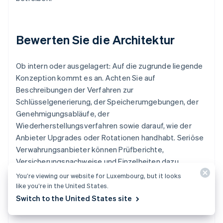
Bewerten Sie die Architektur
Ob intern oder ausgelagert: Auf die zugrunde liegende
Konzeption kommt es an. Achten Sie auf
Beschreibungen der Verfahren zur
Schlüsselgenerierung, der Speicherumgebungen, der
Genehmigungsabläufe, der
Wiederherstellungsverfahren sowie darauf, wie der
Anbieter Upgrades oder Rotationen handhabt. Seriöse
Verwahrungsanbieter können Prüfberichte,
Versicherungsnachweise und Einzelheiten dazu
vorlegen, wie sie Kundenvermögen getrennt
You’re viewing our website for Luxembourg, but it looks
verwahren.
like you’re in the United States.
Switch to the United States site