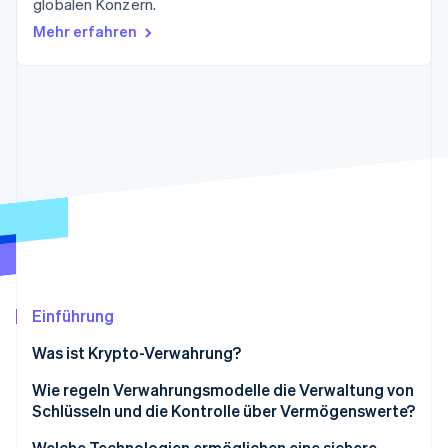
globalen Konzern.
Betrugsprävention
Ecosystem
Mehr erfahren
Atlas
Start-up-Gründung
Partner
Stripe App-Marktplatz
Climate
CO₂-Entnahme
Identity
Online-Identitätsprüfung
Stripe-Sessions 2026
Erfahren Sie, wie Stripe Lösungen für die Wirts
Jetzt ansehen
Einführung
Was ist Krypto-Verwahrung?
Wie regeln Verwahrungsmodelle die Verwaltung von
Schlüsseln und die Kontrolle über Vermögenswerte?
Selbstverwahrung: Volle Kontrolle bei minimalem
Welche Technologien ermöglichen eine sichere