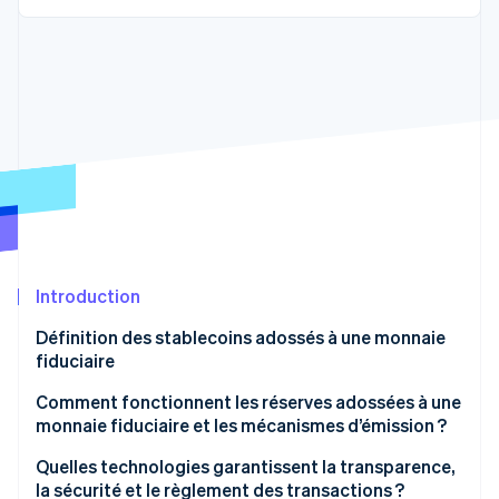
Découvrez les prochaines évolutions
Commerce en ligne
Radar
Prévention de la fraude
Écosystème
Atlas
Constitution de start-up
Partenaires
Climate
Stripe App Marketplace
Élimination du carbone
Identity
Vérification de l'identité
Introduction
Définition des stablecoins adossés à une monnaie
fiduciaire
Stripe Sessions 2026
Découvrez comment Stripe construit l’infrastructure écono
Comment fonctionnent les réserves adossées à une
Regarder la vidéo
monnaie fiduciaire et les mécanismes d’émission ?
Quelles technologies garantissent la transparence,
la sécurité et le règlement des transactions ?