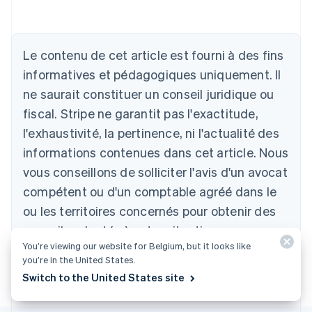
Le contenu de cet article est fourni à des fins
Allemagne
Deutsch
English
informatives et pédagogiques uniquement. Il
Australie
ne saurait constituer un conseil juridique ou
English
Autriche
fiscal. Stripe ne garantit pas l'exactitude,
Deutsch
English
l'exhaustivité, la pertinence, ni l'actualité des
Belgique
informations contenues dans cet article. Nous
Nederlands
Français
Deutsch
English
Brésil
vous conseillons de solliciter l'avis d'un avocat
Português
English
compétent ou d'un comptable agréé dans le
Bulgarie
ou les territoires concernés pour obtenir des
English
Canada
conseils adaptés à votre situation.
English
Français
You’re viewing our website for Belgium, but it looks like
Chine continentale
you’re in the United States.
简体中文
English
Switch to the United States site
Chypre
English
Croatie