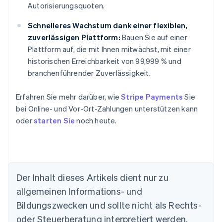
Autorisierungsquoten.
Schnelleres Wachstum dank einer flexiblen,
zuverlässigen Plattform:
Bauen Sie auf einer
Plattform auf, die mit Ihnen mitwächst, mit einer
historischen Erreichbarkeit von 99,999 % und
branchenführender Zuverlässigkeit.
Erfahren Sie mehr darüber, wie
Stripe Payments
Sie
bei Online- und Vor-Ort-Zahlungen unterstützen kann
oder
starten Sie
noch heute.
Der Inhalt dieses Artikels dient nur zu
allgemeinen Informations- und
Australien
Bildungszwecken und sollte nicht als Rechts-
English
Belgien
oder Steuerberatung interpretiert werden.