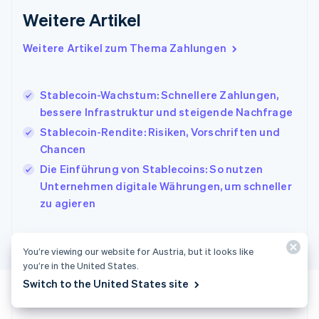
English
Weitere Artikel
Irland
English
Italien
Weitere Artikel zum Thema Zahlungen
Italiano
English
Japan
日本語
English
Stablecoin-Wachstum: Schnellere Zahlungen,
Kanada
bessere Infrastruktur und steigende Nachfrage
English
Français
Stablecoin-Rendite: Risiken, Vorschriften und
Kroatien
English
Italiano
Chancen
Lettland
Die Einführung von Stablecoins: So nutzen
English
Unternehmen digitale Währungen, um schneller
Liechtenstein
zu agieren
Deutsch
English
Litauen
English
Luxemburg
You’re viewing our website for Austria, but it looks like
Français
Deutsch
English
you’re in the United States.
Malaysia
Switch to the United States site
English
简体中文
Malta
English