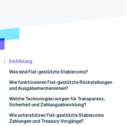
Betrugsprävention
Ecosystem
Atlas
Start-up-Gründung
Partner
Stripe App-Marktplatz
Climate
CO₂-Entnahme
Identity
Online-Identitätsprüfung
Einführung
Was sind Fiat-gestützte Stablecoins?
Stripe-Sessions 2026
Erfahren Sie, wie Stripe Lösungen für die Wirts
Wie funktionieren Fiat-gestützte Rückstellungen
Jetzt ansehen
und Ausgabemechanismen?
Welche Technologien sorgen für Transparenz,
Sicherheit und Zahlungsabwicklung?
Wie unterstützen Fiat-gestützte Stablecoins
Zahlungen und Treasury-Vorgänge?