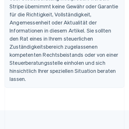
Nederlands
Français
Deutsch
English
Stripe übernimmt keine Gewähr oder Garantie
Brasilien
für die Richtigkeit, Vollständigkeit,
Português
English
Bulgarien
Angemessenheit oder Aktualität der
English
Informationen in diesem Artikel. Sie sollten
Dänemark
English
den Rat eines in Ihrem steuerlichen
Deutschland
Zuständigkeitsbereich zugelassenen
Deutsch
English
Estland
kompetenten Rechtsbeistands oder von einer
English
Steuerberatungsstelle einholen und sich
Festlandchina
hinsichtlich Ihrer speziellen Situation beraten
简体中文
English
Finnland
lassen.
English
Svenska
Frankreich
Français
English
Gibraltar
English
Griechenland
English
Indien