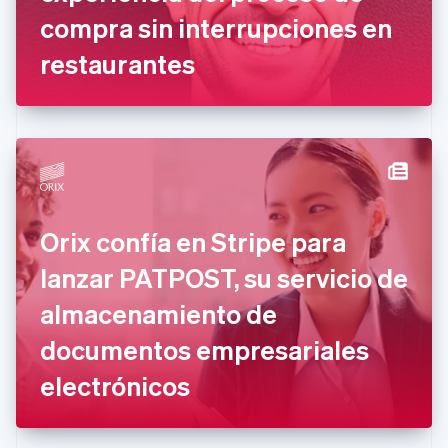
compra sin interrupciones en
Eslovaquia
English
restaurantes
Eslovenia
English
Italiano
España
Español
English
Estados Unidos
English
Español
简体中文
Estonia
English
Finlandia
Orix confía en Stripe para
English
Svenska
Francia
lanzar PATPOST, su servicio de
Français
English
Gibraltar
almacenamiento de
English
documentos empresariales
Grecia
English
electrónicos
Hungría
English
India
English