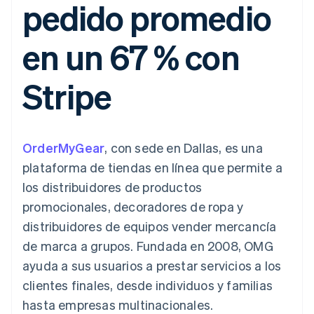
pedido promedio
Authorization
Recognition
Empresa
Gestión del dinero
Gestionar
Boost
Automatización
Plataformas
suscripciones
Optimizaciones
contable
Hoja de ruta del
SaaS
Ofrecer cobro por
en un 67 % con
de aceptación
Stripe Sigma
producto
consumo
Link
Informes
Conferencia anual
Emitir tarjetas
Proceso de
personalizados
Sessions
respaldadas por
Stripe
compra
Data Pipeline
Empleos
monedas estables
Por sector
acelerado
Sincronización
Sala de prensa
Aprovisiona y gestiona
de datos
Stripe Press
servicios con agentes
Empresas de IA
Economía de los
OrderMyGear
, con sede en Dallas, es una
creadores
Juegos
Contacto
plataforma de tiendas en línea que permite a
Más
Recursos
Hostelería, viajes y ocio
Product roadmap
los distribuidores de productos
Contacta con ventas
Ver lo que viene
Seguros
Integraciones de
Conviértete en socio
promocionales, decoradores de ropa y
Medios de
aplicaciones
Radar
comunicación y
Ejemplos de código
distribuidores de equipos vender mercancía
Prevención de fraude
entretenimiento
Blog de
de marca a grupos. Fundada en 2008, OMG
Organizaciones sin
desarrolladores
Atlas
fines de lucro
Estado de la API
Constitución de una startup
ayuda a sus usuarios a prestar servicios a los
Servicios
clientes finales, desde individuos y familias
Climate
profesionales
Eliminación de dióxido de carbono
Sector público
hasta empresas multinacionales.
Minorista