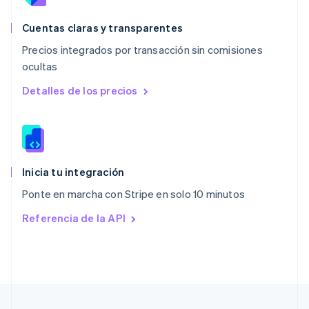
Nueva Zelandia
English
Cuentas claras y transparentes
Países Bajos
Precios integrados por transacción sin comisiones
Nederlands
English
ocultas
Polonia
English
Detalles de los precios
Portugal
Português
English
RAE de Hong Kong, China
English
简体中文
Reino Unido
English
Inicia tu integración
República Checa
Ponte en marcha con Stripe en solo 10 minutos
English
Rumania
Referencia de la API
English
Singapur
English
简体中文
Suecia
Svenska
English
Suiza
Deutsch
Français
Italiano
English