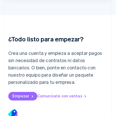
Irlanda
English
Italia
Italiano
English
Japón
日本語
English
¿Todo listo para empezar?
Letonia
English
Liechtenstein
Crea una cuenta y empieza a aceptar pagos
Deutsch
English
Lituania
sin necesidad de contratos ni datos
English
bancarios. O bien, ponte en contacto con
Luxemburgo
nuestro equipo para diseñar un paquete
Français
Deutsch
English
Malasia
personalizado para tu empresa.
English
简体中文
Malta
English
Empezar
Comunícate con ventas
México
Español
English
Noruega
English