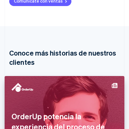
Comunícate con ventas
Deutsch
English
Australia
English
Austria
Deutsch
English
Bélgica
Nederlands
Français
Deutsch
English
Brasil
Português
English
Conoce más historias de nuestros
Bulgaria
English
clientes
Canadá
English
Français
China continental
简体中文
English
Chipre
English
Croacia
English
Italiano
Dinamarca
OrderUp potencia la
English
Emiratos Árabes Unidos
experiencia del proceso de
English