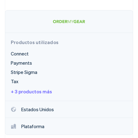
Ecosistema
Sesiones de Stripe 2026
Socios
Descubre cómo Stripe construye la infraestructura económi
Stripe App Marketplace
Mirar ahora
Productos utilizados
Connect
Payments
Stripe Sigma
Tax
+ 3 productos más
Estados Unidos
Plataforma