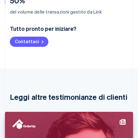
50%
del volume delle transazioni gestito da Link
Australia
Tutto pronto per iniziare?
English
Austria
Contattaci
Deutsch
English
Belgio
Nederlands
Français
Deutsch
English
Brasile
Português
English
Bulgaria
English
Canada
English
Français
Leggi altre testimonianze di clienti
Cina continentale
简体中文
English
Cipro
English
Croazia
English
Italiano
Danimarca