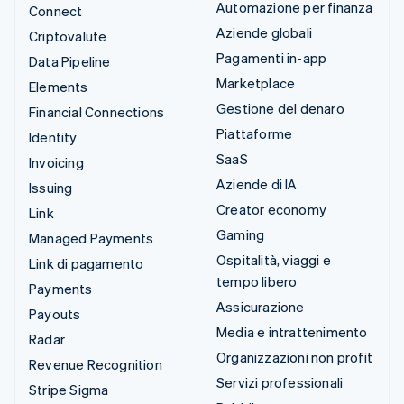
Automazione per finanza
Connect
Aziende globali
Criptovalute
Pagamenti in-app
Data Pipeline
Marketplace
Elements
Gestione del denaro
Financial Connections
Piattaforme
Identity
SaaS
Invoicing
Aziende di IA
Issuing
Creator economy
Link
Gaming
Managed Payments
Ospitalità, viaggi e
Link di pagamento
tempo libero
Payments
Assicurazione
Payouts
Media e intrattenimento
Radar
Organizzazioni non profit
Revenue Recognition
Servizi professionali
Stripe Sigma