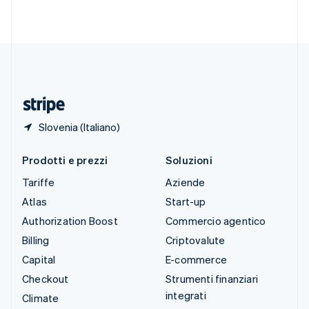
Svenska
English
Svizzera
Deutsch
Français
Italiano
English
Thailandia
ไทย
English
Ungheria
English
Slovenia (Italiano)
Prodotti e prezzi
Soluzioni
Tariffe
Aziende
Atlas
Start-up
Authorization Boost
Commercio agentico
Billing
Criptovalute
Capital
E-commerce
Checkout
Strumenti finanziari
integrati
Climate