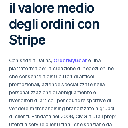
il valore medio
utente
Automazione
Gestione del denaro
Gestire gli
flessibile
Metodi di
della contabilità
Roadmap del prodotto
Piattaforme
abbonamenti
pagamento
Stripe Sigma
Conferenza annuale
SaaS
Offrire addebiti in base
degli ordini con
Accesso a
Report
Sessions
all'utilizzo
oltre 125
personalizzati
Lavora con noi
Emettere carte
Terminal
Data Pipeline
Sala stampa
garantite da stablecoin
Stripe
Pagamenti di
Sincronizzazione
Stripe Press
Per settore
persona
dei dati
Esegui il provisioning e
Authorization
gestisci i servizi con gli
Boost
Aziende di IA
agenti
Accettazione
Creator economy
Recapiti
Con sede a Dallas,
ottimizzata
OrderMyGear
è una
Gaming
Link
Ospitalità, viaggi e
Contattaci
piattaforma per la creazione di negozi online
Pagamento
tempo libero
Diventa nostro partner
Risorse
Assicurazione
che consente a distributori di articoli
accelerato
Media e
Financial
promozionali, aziende specializzate nella
intrattenimento
Integrazioni app
Connections
Organizzazioni non
Esempi di codice
Conti finanziari
personalizzazione di abbigliamento e
profit
Blog per sviluppatori
collegati
rivenditori di articoli per squadre sportive di
Servizi professionali
Stato dell'API
Pubblica
vendere merchandising brandizzato a gruppi
amministrazione
di clienti. Fondata nel 2008, OMG aiuta i propri
Commercio al dettaglio
Altro
utenti a servire clienti finali che spaziano da
Product roadmap