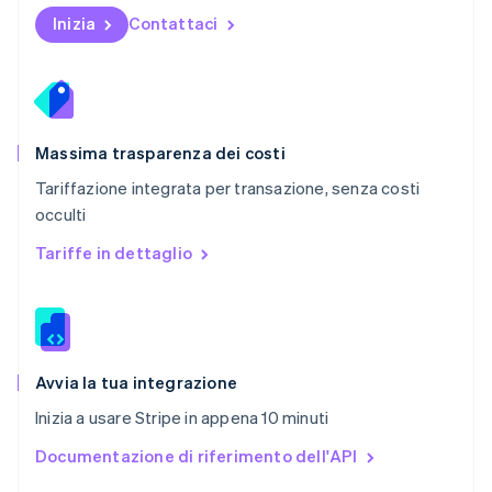
English
Inizia
Contattaci
Portogallo
Português
English
RAS di Hong Kong, Cina
English
简体中文
Regno Unito
English
Massima trasparenza dei costi
Repubblica Ceca
Tariffazione integrata per transazione, senza costi
English
occulti
Romania
English
Tariffe in dettaglio
Singapore
English
简体中文
Slovacchia
English
Slovenia
English
Italiano
Avvia la tua integrazione
Spagna
Inizia a usare Stripe in appena 10 minuti
Español
English
Stati Uniti
Documentazione di riferimento dell'API
English
Español
简体中文
Svezia