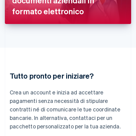
documenti aziendali in
Italiano
English
formato elettronico
Lettonia
English
Liechtenstein
Deutsch
English
Lituania
English
Lussemburgo
Français
Deutsch
English
Malaysia
English
简体中文
Tutto pronto per iniziare?
Malta
English
Messico
Crea un account e inizia ad accettare
Español
English
Norvegia
pagamenti senza necessità di stipulare
English
contratti né di comunicare le tue coordinate
Nuova Zelanda
bancarie. In alternativa, contattaci per un
English
Paesi Bassi
pacchetto personalizzato per la tua azienda.
Nederlands
English
Polonia