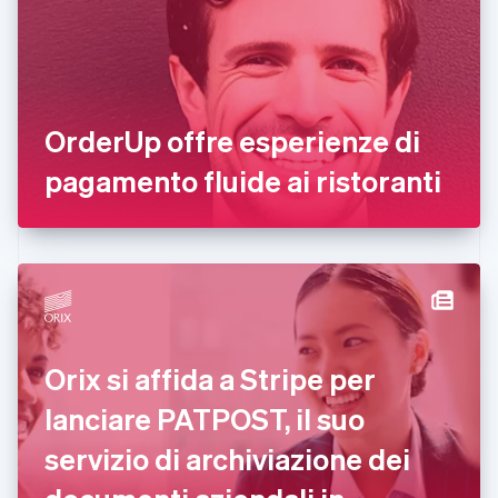
English
Emirati Arabi Uniti
English
Estonia
English
OrderUp offre esperienze di
Finlandia
English
Svenska
pagamento fluide ai ristoranti
Francia
Français
English
Germania
Deutsch
English
Giappone
日本語
English
Gibilterra
English
Grecia
Orix si affida a Stripe per
English
India
lanciare PATPOST, il suo
English
Irlanda
servizio di archiviazione dei
English
Italia