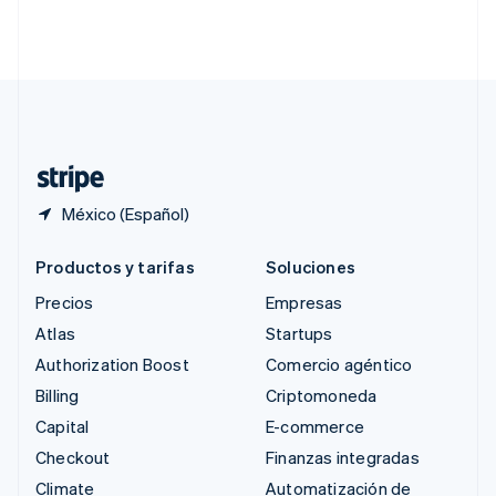
Singapur
English
简体中文
Suecia
Svenska
English
Suiza
Deutsch
Français
Italiano
English
Tailandia
ไทย
English
México (Español)
Productos y tarifas
Soluciones
Precios
Empresas
Atlas
Startups
Authorization Boost
Comercio agéntico
Billing
Criptomoneda
Capital
E-commerce
Checkout
Finanzas integradas
Climate
Automatización de