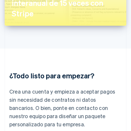
interanual de 15 veces con
Grecia
English
Stripe
Hungría
English
India
English
Irlanda
English
Italia
Italiano
English
Japón
日本語
English
¿Todo listo para empezar?
Letonia
English
Liechtenstein
Crea una cuenta y empieza a aceptar pagos
Deutsch
English
Lituania
sin necesidad de contratos ni datos
English
bancarios. O bien, ponte en contacto con
Luxemburgo
nuestro equipo para diseñar un paquete
Français
Deutsch
English
Malasia
personalizado para tu empresa.
English
简体中文