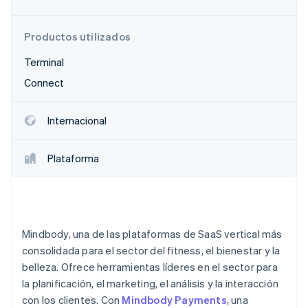
Productos utilizados
Ecosistema
Terminal
Sesiones de Stripe 2026
Socios
Descubre cómo Stripe construye la infraestructura económi
Connect
Stripe App Marketplace
Mirar ahora
Internacional
Plataforma
Mindbody, una de las plataformas de SaaS vertical más
consolidada para el sector del fitness, el bienestar y la
belleza. Ofrece herramientas líderes en el sector para
la planificación, el marketing, el análisis y la interacción
con los clientes. Con
Mindbody Payments
, una