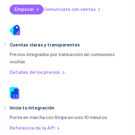
Malta
English
Empezar
Comunícate con ventas
México
Español
English
Noruega
English
Nueva Zelandia
English
Cuentas claras y transparentes
Países Bajos
Precios integrados por transacción sin comisiones
Nederlands
English
ocultas
Polonia
English
Detalles de los precios
Portugal
Português
English
RAE de Hong Kong, China
English
简体中文
Reino Unido
English
Inicia tu integración
República Checa
Ponte en marcha con Stripe en solo 10 minutos
English
Rumania
Referencia de la API
English