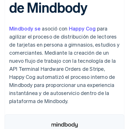
de Mindbody
Authorization
Recognition
Empresa
Gestión del dinero
Gestionar
Boost
Automatización
Plataformas
suscripciones
Optimizaciones
contable
Hoja de ruta del
SaaS
Ofrecer cobro por
de aceptación
Stripe Sigma
producto
consumo
Link
Informes
Conferencia anual
Emitir tarjetas
Mindbody se
asoció con
Happy Cog
para
Proceso de
personalizados
Sessions
respaldadas por
compra
Data Pipeline
Empleos
monedas estables
agilizar el proceso de distribución de lectores
Por sector
acelerado
Sincronización
Sala de prensa
Aprovisiona y gestiona
de tarjetas en persona a gimnasios, estudios y
de datos
Stripe Press
servicios con agentes
Empresas de IA
comerciantes. Mediante la creación de un
Economía de los
nuevo flujo de trabajo con la tecnología de la
creadores
Juegos
Contacto
API Terminal Hardware Orders de Stripe,
Más
Recursos
Hostelería, viajes y ocio
Product roadmap
Happy Cog automatizó el proceso interno de
Contacta con ventas
Ver lo que viene
Seguros
Integraciones de
Conviértete en socio
Mindbody para proporcionar una experiencia
Medios de
aplicaciones
Radar
comunicación y
Ejemplos de código
instantánea y de autoservicio dentro de la
Prevención de fraude
entretenimiento
Blog de
plataforma de Mindbody.
Organizaciones sin
desarrolladores
Atlas
fines de lucro
Estado de la API
Constitución de una startup
Servicios
Climate
profesionales
Eliminación de dióxido de carbono
Sector público
Minorista