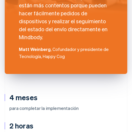
están más contentos porque pueden
hacer fácilmente pedidos de
dispositivos y realizar el seguimiento
del estado del envío directamente en
Mindbody.
Matt Weinberg
, Cofundador y presidente de
Tecnología, Happy Cog
4 meses
para completar la implementación
2 horas