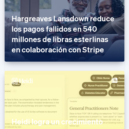
Croacia
English
Italiano
Dinamarca
Hargreaves Lansdown reduce
English
Emiratos Árabes Unidos
los pagos fallidos en 540
English
millones de libras esterlinas
Eslovaquia
English
en colaboración con Stripe
Eslovenia
English
Italiano
España
Español
English
Estados Unidos
English
Español
简体中文
Estonia
English
Finlandia
English
Svenska
Francia
Français
English
Gibraltar
Heidi logra un crecimiento
English