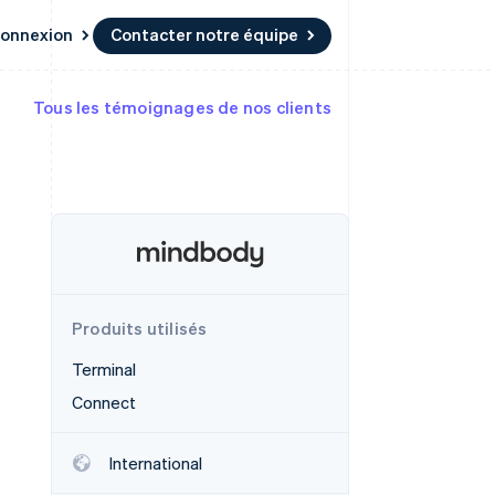
onnexion
Contacter notre équipe
Tous les témoignages de nos clients
Ressources
Écosystème
Contact
t marketplaces
Plus
Intégrations d'applications
Partenaires
Contacter notre équipe
Product roadmap
elle
Exemples de code
Stripe App Marketplace
Devenir partenaire
Découvrez les prochaines
r les
Blog des développeurs
évolutions
rs
État de l'API
Radar
Prévention de la fraude
ratif
Atlas
Constitution de start-up
Produits utilisés
Climate
Terminal
Élimination du carbone
Connect
Identity
Vérification de l'identité
International