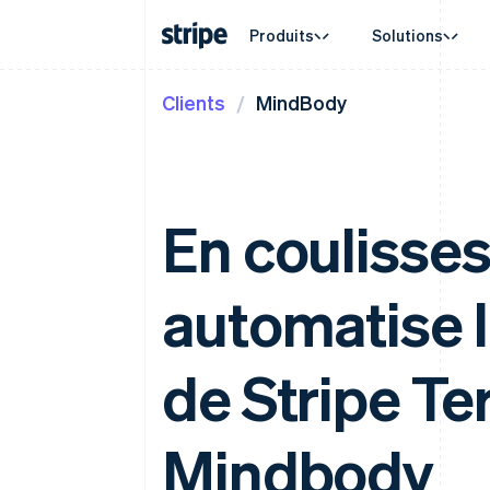
Produits
Solutions
Clients
MindBody
Par type d'entreprise
Documentation
Formation
Par cas 
Service 
Paiements
Revenus
Grandes entreprises
Documentation Stripe
Blog
Commerc
Obtenir 
Payments
Billing
Start-up
Documentation de l'API
Témoignages de nos clients
Cryptom
Offres d
Paiements en ligne
Revenus récurrents
Bibliothèques et SDK
Guides
E-comm
Services
Managed Payments
Metronome
Stripe Apps
Services
En coulisse
Solution pour commerçant
Facturation à l’usag
Automat
officiel
Abonnements
Entrepri
Gestion des abonne
Payment links
Paiement
Paiement en no-code
Invoicing
automatise 
Marketp
Ponctuel ou récurre
Checkout
Gestion 
Interfaces de paiement prêtes
Tax
Platefo
Automatisation des 
à l’emploi
SaaS
de Stripe Te
Revenue Recogniti
Elements
Comptabilité automa
Composants UI flexibles
Stripe Sigma
Moyens de paiement
Rapports personnali
Accès à plus de 125
Mindbody
Data Pipeline
Terminal
Synchronisation de
Paiements en personne