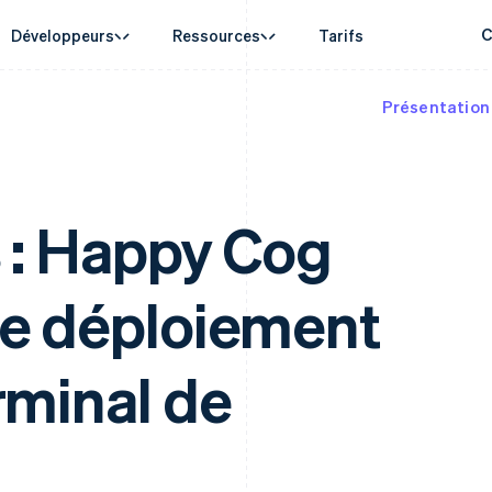
C
Développeurs
Ressources
Tarifs
Présentation
d'usage
de support
Guides
Par secteur
Entreprise
Gestion financière
Plateformes e
e agentique
de l’aide
Accepter les paiements en ligne
Entreprises d'IA
Roadmap produit
Global Payouts
Connect
onnaies
’assistance gérées
Mettre en place un système de paiement prédéfini
Économie des créateurs
Sessions : conférence annu
Virements à des tiers
Paiements pou
erce
 aux entreprises
Création de plateforme ou de marketplace
Jeux
Carrières
Crypto
plateformes
 financiers intégrés
Gérer des abonnements
Hôtellerie, voyages et loisi
Communiqués de presse
s : Happy Cog
e
Wallet, émission de stablecoins
isation des finances
Proposer une facturation à l'usage
Assurance
Stripe Press
et infrastructure de cartes
ses internationales
Émettre des cartes bancaires adossées à des
Médias et divertissements
ments
Rampe d'accès à la
s dans l’application
stablecoins
Organisations à but non luc
cryptomonnaie
le déploiement
laces
Fournir et gérer des services avec des agents
Services aux entreprises
nt
Achats de cryptomonnaie
financière
Secteur public
intégrables
rmes
Commerce en ligne
taxes
rminal de
on
tisée
sés
s données