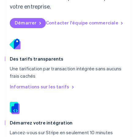
Mexique
votre entreprise.
Español
English
Norvège
English
Démarrer
Contacter l'équipe commerciale
Nouvelle-Zélande
English
Pays-Bas
Nederlands
English
Pologne
English
Des tarifs transparents
Portugal
Une tarification par transaction intégrée sans aucuns
Português
English
frais cachés
R.A.S. de Hong Kong, Chine
English
简体中文
Informations sur les tarifs
République tchèque
English
Roumanie
English
Royaume-Uni
English
Démarrez votre intégration
Singapour
Lancez-vous sur Stripe en seulement 10 minutes
English
简体中文