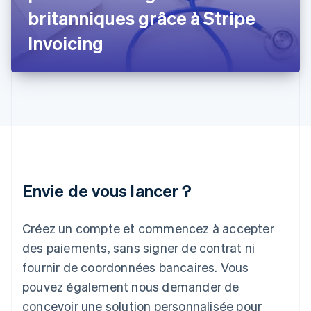
Hongrie
britanniques grâce à Stripe
English
Inde
Invoicing
English
Irlande
English
Italie
Italiano
English
Japon
日本語
English
Lettonie
English
Liechtenstein
Envie de vous lancer ?
Deutsch
English
Lituanie
English
Créez un compte et commencez à accepter
Luxembourg
des paiements, sans signer de contrat ni
Français
Deutsch
English
Malaisie
fournir de coordonnées bancaires. Vous
English
简体中文
pouvez également nous demander de
Malte
concevoir une solution personnalisée pour
English