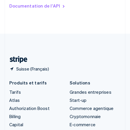
Slovaquie
Documentation de l'API
English
Slovénie
English
Italiano
Suède
Svenska
English
Suisse
Deutsch
Français
Italiano
English
Thaïlande
ไทย
English
Suisse (Français)
Produits et tarifs
Solutions
Tarifs
Grandes entreprises
Atlas
Start-up
Authorization Boost
Commerce agentique
Billing
Cryptomonnaie
Capital
E-commerce