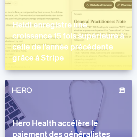
Chypre
English
Croatie
English
Italiano
Heidi enregistre une
Danemark
croissance 15 fois supérieure à
English
Émirats arabes unis
celle de l’année précédente
English
Espagne
grâce à Stripe
Español
English
Estonie
English
États-Unis
English
Español
简体中文
Finlande
English
Svenska
France
Français
English
Gibraltar
Hero Health accélère le
English
Grèce
paiement des généralistes
English