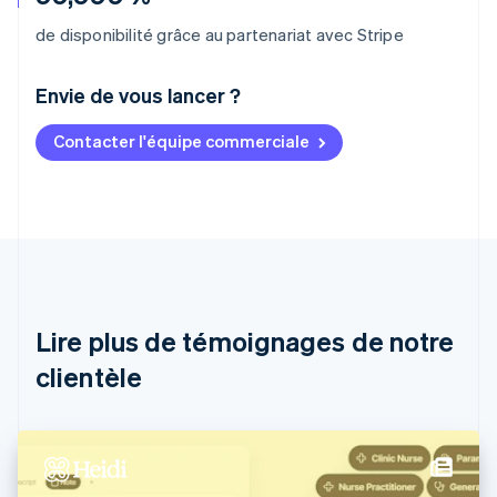
de disponibilité grâce au partenariat avec Stripe
Envie de vous lancer ?
Contacter l'équipe commerciale
Allemagne
Deutsch
English
Australie
English
Autriche
Deutsch
English
Belgique
Nederlands
Français
Deutsch
English
Brésil
Lire plus de témoignages de notre
Português
English
clientèle
Bulgarie
English
Canada
English
Français
Chine continentale
简体中文
English