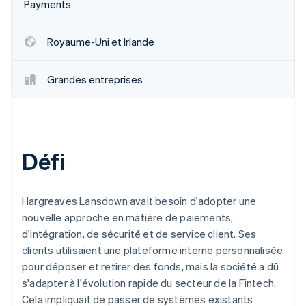
Payments
Découvrez les prochaines évolutions
Commerce en ligne
Radar
Royaume-Uni et Irlande
Prévention de la fraude
Écosystème
Atlas
Constitution de start-up
Grandes entreprises
Partenaires
Climate
Stripe App Marketplace
Élimination du carbone
Identity
Vérification de l'identité
Défi
Hargreaves Lansdown avait besoin d'adopter une
nouvelle approche en matière de paiements,
Stripe Sessions 2026
d'intégration, de sécurité et de service client. Ses
Découvrez comment Stripe construit l’infrastructure écono
Regarder la vidéo
clients utilisaient une plateforme interne personnalisée
pour déposer et retirer des fonds, mais la société a dû
s'adapter à l'évolution rapide du secteur de la Fintech.
Cela impliquait de passer de systèmes existants