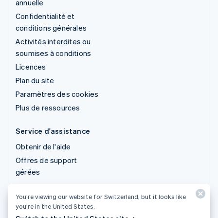
annuelle
Confidentialité et
conditions générales
Activités interdites ou
soumises à conditions
Licences
Plan du site
Paramètres des cookies
Plus de ressources
Service d'assistance
Obtenir de l'aide
Offres de support
gérées
You’re viewing our website for Switzerland, but it looks like
© 2026 Stripe, LLC
you’re in the United States.