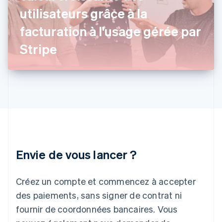
Grèce
utilisateurs grâce à la
English
Hongrie
facturation à l'usage gérée par
English
Inde
Stripe
English
Irlande
English
Italie
Italiano
English
Japon
日本語
English
Lettonie
English
Liechtenstein
Envie de vous lancer ?
Deutsch
English
Lituanie
English
Créez un compte et commencez à accepter
Luxembourg
des paiements, sans signer de contrat ni
Français
Deutsch
English
Malaisie
fournir de coordonnées bancaires. Vous
English
简体中文