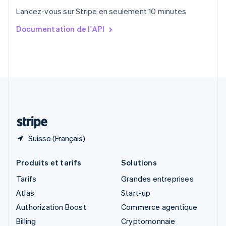
Singapour
Lancez-vous sur Stripe en seulement 10 minutes
English
简体中文
Slovaquie
Documentation de l'API
English
Slovénie
English
Italiano
Suède
Svenska
English
Suisse
Deutsch
Français
Italiano
English
Thaïlande
ไทย
English
Suisse (Français)
Produits et tarifs
Solutions
Tarifs
Grandes entreprises
Atlas
Start-up
Authorization Boost
Commerce agentique
Billing
Cryptomonnaie