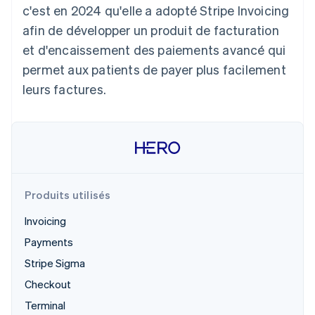
c'est en 2024 qu'elle a adopté Stripe Invoicing
Découvrez les prochaines évolutions
Commerce en ligne
afin de développer un produit de facturation
Radar
Prévention de la fraude
et d'encaissement des paiements avancé qui
Écosystème
Atlas
permet aux patients de payer plus facilement
Constitution de start-up
leurs factures.
Partenaires
Climate
Stripe App Marketplace
Élimination du carbone
Identity
Vérification de l'identité
Produits utilisés
Invoicing
Stripe Sessions 2026
Payments
Découvrez comment Stripe construit l’infrastructure écono
Regarder la vidéo
Stripe Sigma
Checkout
Terminal