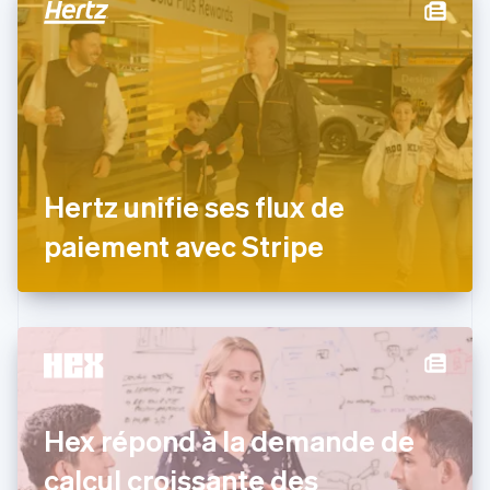
Chine continentale
简体中文
English
Chypre
English
Croatie
English
Italiano
Danemark
English
Émirats arabes unis
Hertz unifie ses flux de
English
Espagne
paiement avec Stripe
Español
English
Estonie
English
États-Unis
English
Español
简体中文
Finlande
English
Svenska
France
Hex répond à la demande de
Français
English
Gibraltar
calcul croissante des
English