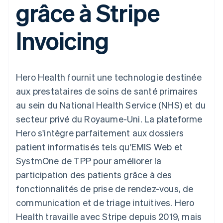
grâce à Stripe
UI flexibles
Recognition
l’application
Gérer des
Moyens de
Comptabilité
Entreprise
Marketplaces
abonnements
paiement
automatisée
Gestion financière
Proposer une
Invoicing
Accès à plus
Stripe Sigma
Roadmap produit
Plateformes
facturation à l'usage
de 125
Rapports
Sessions : conférence
SaaS
Émettre des cartes
Terminal
personnalisés
annuelle
bancaires adossées à
Paiements en
Data Pipeline
Carrières
des stablecoins
personne
Synchronisation
Communiqués de
Fournir et gérer des
Hero Health fournit une technologie destinée
Authorization
des données
presse
services avec des
Par secteur
Boost
Stripe Press
agents
aux prestataires de soins de santé primaires
Acceptation
au sein du National Health Service (NHS) et du
optimisée
Entreprises d'IA
Link
Économie des
secteur privé du Royaume-Uni. La plateforme
Paiements
créateurs
Contact
Ressources
Jeux
Hero s'intègre parfaitement aux dossiers
accélérés
Hôtellerie, voyages et
Financial
Contacter notre équipe
patient informatisés tels qu'EMIS Web et
loisirs
Intégrations
Connections
Assurance
d'applications
Comptes
SystmOne de TPP pour améliorer la
Devenir partenaire
Médias et
Exemples de code
financiers
participation des patients grâce à des
divertissements
Blog des développeurs
associés
Organisations à but
fonctionnalités de prise de rendez-vous, de
non lucratif
État de l'API
communication et de triage intuitives. Hero
Services aux
Plus
entreprises
Health travaille avec Stripe depuis 2019, mais
Product roadmap
Secteur public