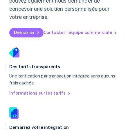
pouvez également nous demander de
Malte
concevoir une solution personnalisée pour
English
Mexique
votre entreprise.
Español
English
Norvège
English
Démarrer
Contacter l'équipe commerciale
Nouvelle-Zélande
English
Pays-Bas
Nederlands
English
Pologne
English
Des tarifs transparents
Portugal
Une tarification par transaction intégrée sans aucuns
Português
English
frais cachés
R.A.S. de Hong Kong, Chine
English
简体中文
Informations sur les tarifs
République tchèque
English
Roumanie
English
Royaume-Uni
English
Démarrez votre intégration