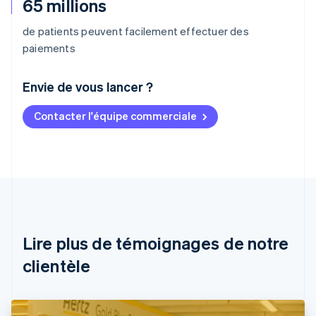
65 millions
de patients peuvent facilement effectuer des
paiements
Envie de vous lancer ?
Contacter l'équipe commerciale
Allemagne
Deutsch
English
Australie
English
Autriche
Deutsch
English
Belgique
Nederlands
Français
Deutsch
English
Brésil
Lire plus de témoignages de notre
Português
English
clientèle
Bulgarie
English
Canada
English
Français