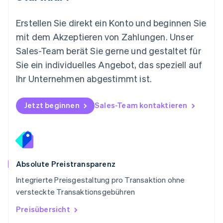
Norwegen
English
Österreich
Erstellen Sie direkt ein Konto und beginnen Sie
Deutsch
English
mit dem Akzeptieren von Zahlungen. Unser
Polen
Sales-Team berät Sie gerne und gestaltet für
English
Portugal
Sie ein individuelles Angebot, das speziell auf
Português
English
Ihr Unternehmen abgestimmt ist.
Rumänien
English
Schweden
Jetzt beginnen
Sales-Team kontaktieren
Svenska
English
Schweiz
Deutsch
Français
Italiano
English
Singapur
English
简体中文
Slowakei
Absolute Preistransparenz
English
Integrierte Preisgestaltung pro Transaktion ohne
Slowenien
versteckte Transaktionsgebühren
English
Italiano
Sonderverwaltungsregion Hongkong,
Preisübersicht
China