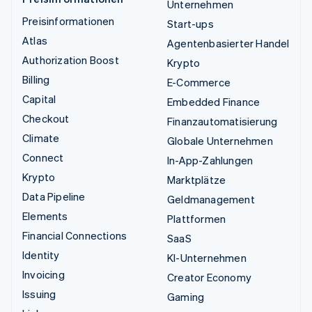
Unternehmen
Preisinformationen
Start-ups
Atlas
Agentenbasierter Handel
Authorization Boost
Krypto
Billing
E-Commerce
Capital
Embedded Finance
Checkout
Finanzautomatisierung
Climate
Globale Unternehmen
Connect
In-App-Zahlungen
Krypto
Marktplätze
Data Pipeline
Geldmanagement
Elements
Plattformen
Financial Connections
SaaS
Identity
KI-Unternehmen
Invoicing
Creator Economy
Issuing
Gaming