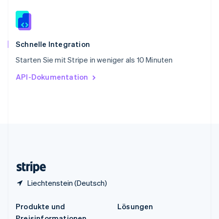
English
简体中文
Spanien
Español
English
Thailand
ไทย
English
Schnelle Integration
Tschechische Republik
Starten Sie mit Stripe in weniger als 10 Minuten
English
Ungarn
API-Dokumentation
English
Vereinigte Arabische Emirate
English
Vereinigte Staaten
English
Español
简体中文
Vereinigtes Königreich
English
Zypern
English
Liechtenstein (Deutsch)
Produkte und
Lösungen
Preisinformationen