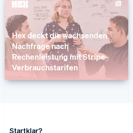
Kanada
English
Français
Kroatien
English
Italiano
Lettland
English
Hex deckt die wachsenden
Liechtenstein
Deutsch
English
Nachfrage nach
Litauen
Rechenleistung mit Stripe-
English
Luxemburg
Verbrauchstarifen
Français
Deutsch
English
Malaysia
English
简体中文
Malta
English
Mexiko
Español
English
Neuseeland
English
Niederlande
Nederlands
English
Startklar?