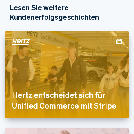
Deutschland
Lesen Sie weitere
Deutsch
English
Estland
Kundenerfolgsgeschichten
English
Festlandchina
简体中文
English
Finnland
English
Svenska
Frankreich
Français
English
Gibraltar
English
Griechenland
English
Indien
Hertz entscheidet sich für
English
Irland
Unified Commerce mit Stripe
English
Italien
Italiano
English
Japan
日本語
English