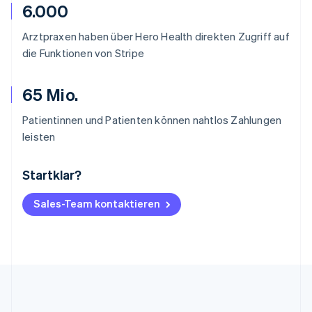
6.000
Arztpraxen haben über Hero Health direkten Zugriff auf
die Funktionen von Stripe
65 Mio.
Patientinnen und Patienten können nahtlos Zahlungen
leisten
Startklar?
Australien
English
Belgien
Sales-Team kontaktieren
Nederlands
Français
Deutsch
English
Brasilien
Português
English
Bulgarien
English
Dänemark
English