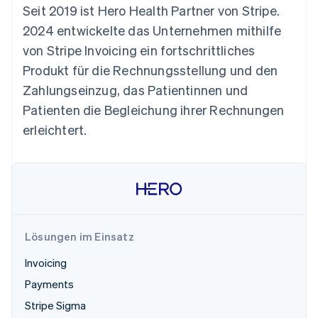
Betrugsprävention
Seit 2019 ist Hero Health Partner von Stripe.
Ecosystem
Atlas
2024 entwickelte das Unternehmen mithilfe
Start-up-Gründung
Partner
von Stripe Invoicing ein fortschrittliches
Stripe App-Marktplatz
Climate
Produkt für die Rechnungsstellung und den
CO₂-Entnahme
Zahlungseinzug, das Patientinnen und
Patienten die Begleichung ihrer Rechnungen
erleichtert.
Stripe-Sessions 2026
Erfahren Sie, wie Stripe Lösungen für die Wirtschaft
Jetzt ansehen
Lösungen im Einsatz
Invoicing
Payments
Stripe Sigma