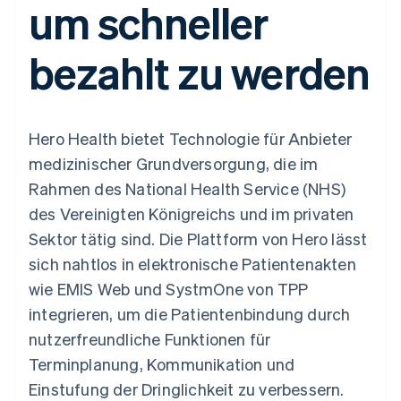
um schneller
Data Pipeline
Geldmanagement
Marktplatz auf
Zugriff auf mehr als
Datensynchronisierung
Produkt-Roadmap
Plattformen
Grundlagen der
125
Stripe Sessions
SaaS
Abonnementverwaltung
bezahlt zu werden
Terminal
Karriere
Zahlungen vor Ort
Newsroom
So setzen Sie
Authorization
Stripe Press
nutzungsbasierte
Boost
Abrechnung um
Nach Branche
Optimierung der
Stablecoin-gestützte
Hero Health bietet Technologie für Anbieter
Autorisierungsraten
Karten ausgeben: So
Link
KI-Unternehmen
Kontakt
geht´s
medizinischer Grundversorgung, die im
Beschleunigter
Creator Economy
Bereitstellung und
Rahmen des National Health Service (NHS)
Bezahlvorgang
Gaming
Verwaltung von
Sales-Team
Financial
Bewirtung, Reisen und
Diensten mit Agenten
kontaktieren
des Vereinigten Königreichs und im privaten
Connections
Freizeit
Partner werden
Verbundene
Versicherungen
Sektor tätig sind. Die Plattform von Hero lässt
Medien und
Finanzdaten
sich nahtlos in elektronische Patientenakten
Unterhaltung
Ressourcen
Gemeinnützige
wie EMIS Web und SystmOne von TPP
Organisationen
integrieren, um die Patientenbindung durch
Fachdienstleistungen
App-Integrationen
Mehr
Öffentlicher Sektor
Code-Beispiele
nutzerfreundliche Funktionen für
Product roadmap
Einzelhandel
Entwickler-Blog
Terminplanung, Kommunikation und
Ausblick
API-Status
Einstufung der Dringlichkeit zu verbessern.
Radar