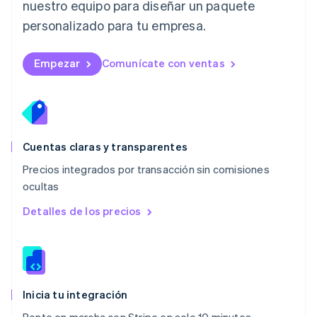
nuestro equipo para diseñar un paquete
Français
Deutsch
English
Malasia
personalizado para tu empresa.
English
简体中文
Malta
English
Empezar
Comunícate con ventas
México
Español
English
Noruega
English
Nueva Zelandia
English
Cuentas claras y transparentes
Países Bajos
Precios integrados por transacción sin comisiones
Nederlands
English
ocultas
Polonia
English
Detalles de los precios
Portugal
Português
English
RAE de Hong Kong, China
English
简体中文
Reino Unido
English
Inicia tu integración
República Checa