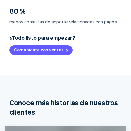
80 %
menos consultas de soporte relacionadas con pagos
¿Todo listo para empezar?
Alemania
Comunícate con ventas
Deutsch
English
Australia
English
Austria
Deutsch
English
Bélgica
Nederlands
Français
Deutsch
English
Brasil
Português
English
Conoce más historias de nuestros
Bulgaria
English
clientes
Canadá
English
Français
China continental