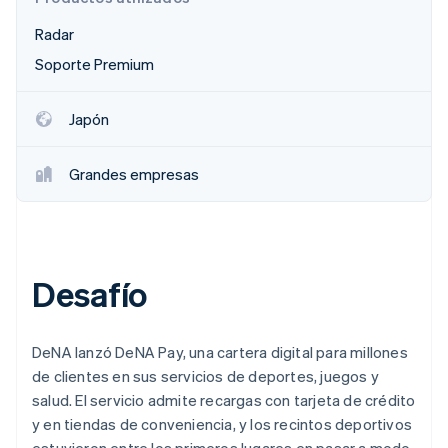
Radar
Soporte Premium
Ecosistema
Sesiones de Stripe 2026
Socios
Descubre cómo Stripe construye la infraestructura económi
Japón
Stripe App Marketplace
Mirar ahora
Grandes empresas
Desafío
DeNA lanzó DeNA Pay, una cartera digital para millones
de clientes en sus servicios de deportes, juegos y
salud. El servicio admite recargas con tarjeta de crédito
y en tiendas de conveniencia, y los recintos deportivos
estuvieron entre los primeros lugares en pasar a modo