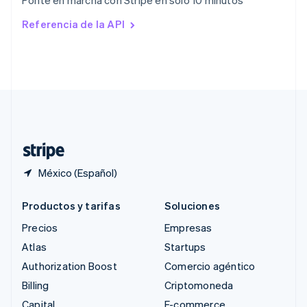
Ponte en marcha con Stripe en solo 10 minutos
English
Rumania
Referencia de la API
English
Singapur
English
简体中文
Suecia
Svenska
English
Suiza
Deutsch
Français
Italiano
English
Tailandia
ไทย
English
México (Español)
Productos y tarifas
Soluciones
Precios
Empresas
Atlas
Startups
Authorization Boost
Comercio agéntico
Billing
Criptomoneda
Capital
E-commerce