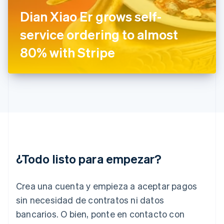
Français
English
Gibraltar
Dian Xiao Er grows self-
English
service ordering to almost
Grecia
English
80% with Stripe
Hungría
English
India
English
Irlanda
English
Italia
Italiano
English
Japón
日本語
English
¿Todo listo para empezar?
Letonia
English
Liechtenstein
Crea una cuenta y empieza a aceptar pagos
Deutsch
English
Lituania
sin necesidad de contratos ni datos
English
bancarios. O bien, ponte en contacto con
Luxemburgo