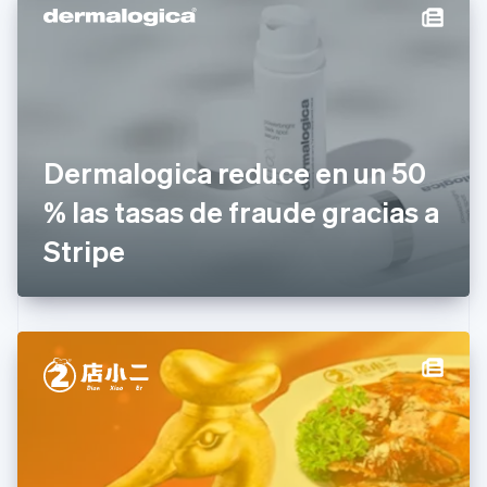
简体中文
English
Chipre
English
Croacia
English
Italiano
Dinamarca
English
Emiratos Árabes Unidos
Dermalogica reduce en un 50
English
% las tasas de fraude gracias a
Eslovaquia
English
Stripe
Eslovenia
English
Italiano
España
Español
English
Estados Unidos
English
Español
简体中文
Estonia
English
Finlandia
English
Svenska
Francia