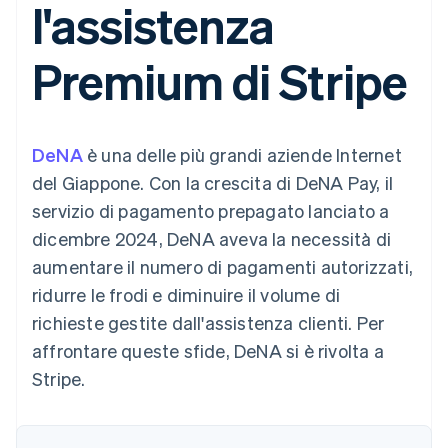
l'assistenza
utente
Automazione
Gestione del denaro
Gestire gli
flessibile
Metodi di
della contabilità
Roadmap del prodotto
Piattaforme
abbonamenti
pagamento
Stripe Sigma
Conferenza annuale
SaaS
Offrire addebiti in base
Premium di Stripe
Access to 125+
Report
Sessions
all'utilizzo
Terminal
personalizzati
Lavora con noi
Emettere carte
Pagamenti di
Data Pipeline
Sala stampa
garantite da stablecoin
persona
Sincronizzazione
Stripe Press
Per settore
Authorization
dei dati
Esegui il provisioning e
DeNA
Boost
è una delle più grandi aziende Internet
gestisci i servizi con gli
Accettazione
Aziende di IA
agenti
del Giappone. Con la crescita di DeNA Pay, il
ottimizzata
Creator economy
Recapiti
servizio di pagamento prepagato lanciato a
Link
Gaming
Pagamento
Ospitalità, viaggi e
Contattaci
dicembre 2024, DeNA aveva la necessità di
accelerato
tempo libero
Diventa nostro partner
Risorse
Assicurazione
aumentare il numero di pagamenti autorizzati,
Financial
Media e
Connections
ridurre le frodi e diminuire il volume di
intrattenimento
Integrazioni app
Conti finanziari
Organizzazioni non
Esempi di codice
collegati
richieste gestite dall'assistenza clienti. Per
profit
Blog per sviluppatori
affrontare queste sfide, DeNA si è rivolta a
Servizi professionali
Stato dell'API
Pubblica
Stripe.
amministrazione
Altro
Commercio al dettaglio
Product roadmap
Scopri cosa ti aspetta