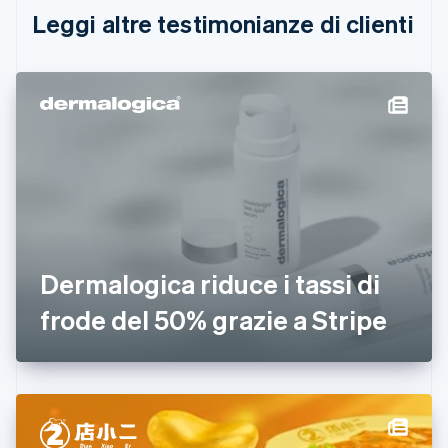
English
Français
Leggi altre testimonianze di clienti
Cina continentale
简体中文
English
Cipro
English
Croazia
English
Italiano
Danimarca
English
Emirati Arabi Uniti
English
Estonia
English
Dermalogica riduce i tassi di
Finlandia
English
Svenska
frode del 50% grazie a Stripe
Francia
Français
English
Germania
Deutsch
English
Giappone
日本語
English
Gibilterra