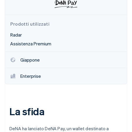
Radar
Prevenzione delle frodi
Ecosistema
Atlas
Prodotti utilizzati
Costituzione di start-up
Partner
Stripe App Marketplace
Radar
Climate
Rimozione del carbonio
Assistenza Premium
Identity
Verifica online dell'identità
Giappone
Enterprise
Stripe Sessions 2026
Scopri come Stripe sta costruendo l'infrastruttura economi
Guarda ora
La sfida
DeNA ha lanciato DeNA Pay, un wallet destinato a