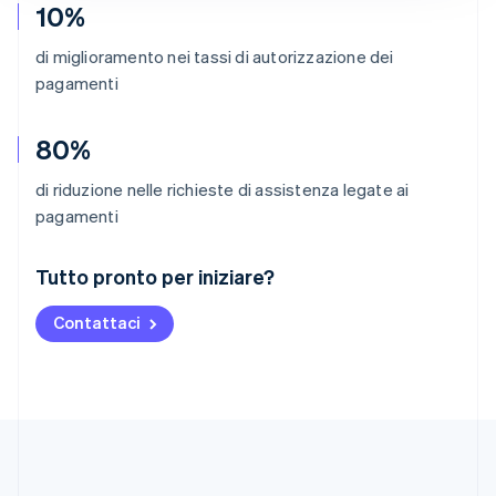
10%
di miglioramento nei tassi di autorizzazione dei
pagamenti
80%
di riduzione nelle richieste di assistenza legate ai
pagamenti
Australia
Tutto pronto per iniziare?
English
Austria
Contattaci
Deutsch
English
Belgio
Nederlands
Français
Deutsch
English
Brasile
Português
English
Bulgaria
English
Canada