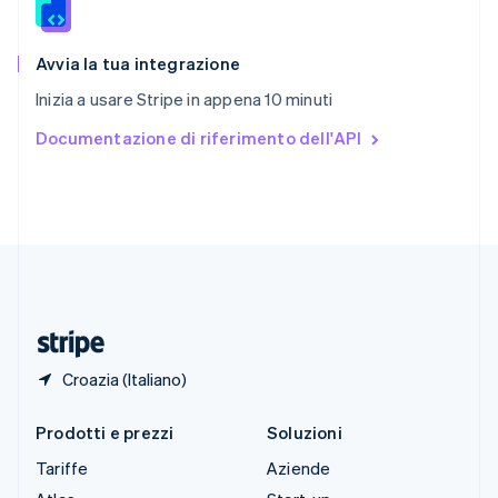
English
Slovenia
English
Italiano
Avvia la tua integrazione
Spagna
Inizia a usare Stripe in appena 10 minuti
Español
English
Stati Uniti
Documentazione di riferimento dell'API
English
Español
简体中文
Svezia
Svenska
English
Svizzera
Deutsch
Français
Italiano
English
Thailandia
ไทย
English
Ungheria
English
Croazia (Italiano)
Prodotti e prezzi
Soluzioni
Tariffe
Aziende