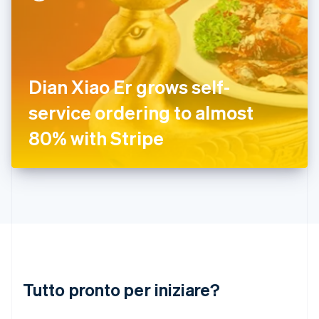
English
Grecia
English
India
English
Irlanda
Dian Xiao Er grows self-
English
service ordering to almost
Italia
Italiano
English
80% with Stripe
Lettonia
English
Liechtenstein
Deutsch
English
Lituania
English
Lussemburgo
Français
Deutsch
English
Malaysia
English
简体中文
Tutto pronto per iniziare?
Malta
English
Messico