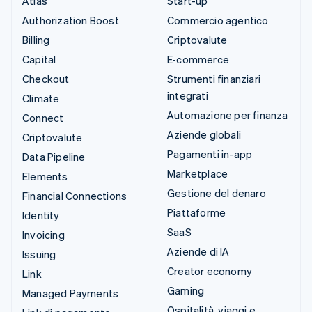
Atlas
Start-up
Authorization Boost
Commercio agentico
Billing
Criptovalute
Capital
E-commerce
Checkout
Strumenti finanziari
integrati
Climate
Automazione per finanza
Connect
Aziende globali
Criptovalute
Pagamenti in-app
Data Pipeline
Marketplace
Elements
Gestione del denaro
Financial Connections
Piattaforme
Identity
SaaS
Invoicing
Aziende di IA
Issuing
Creator economy
Link
Gaming
Managed Payments
Ospitalità, viaggi e