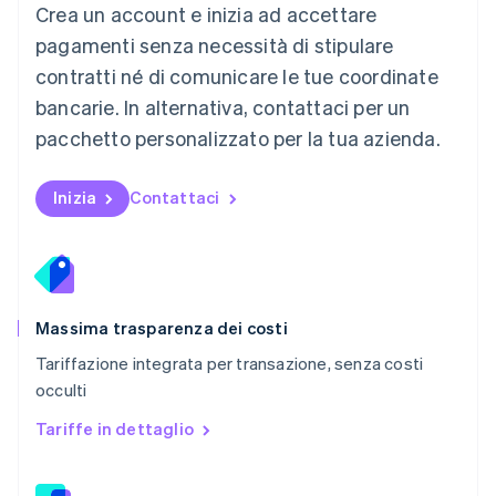
Crea un account e inizia ad accettare
Español
English
Norvegia
pagamenti senza necessità di stipulare
English
contratti né di comunicare le tue coordinate
Nuova Zelanda
bancarie. In alternativa, contattaci per un
English
Paesi Bassi
pacchetto personalizzato per la tua azienda.
Nederlands
English
Polonia
English
Inizia
Contattaci
Portogallo
Português
English
RAS di Hong Kong, Cina
English
简体中文
Regno Unito
English
Massima trasparenza dei costi
Repubblica Ceca
Tariffazione integrata per transazione, senza costi
English
occulti
Romania
English
Tariffe in dettaglio
Singapore
English
简体中文
Slovacchia