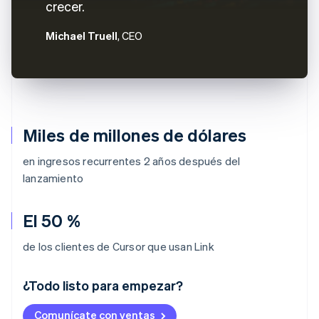
crecer.
Michael Truell
, CEO
Miles de millones de dólares
en ingresos recurrentes 2 años después del
lanzamiento
El 50 %
de los clientes de Cursor que usan Link
¿Todo listo para empezar?
Alemania
Comunícate con ventas
Deutsch
English