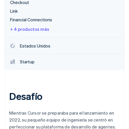
Checkout
Link
Financial Connections
Ecosistema
Sesiones de Stripe 2026
+ 4 productos más
Socios
Descubre cómo Stripe construye la infraestructura económi
Stripe App Marketplace
Mirar ahora
Estados Unidos
Startup
Desafío
Mientras Cursor se preparaba para el lanzamiento en
2022, su pequeño equipo de ingeniería se centró en
perfeccionar su plataforma de desarrollo de agentes.