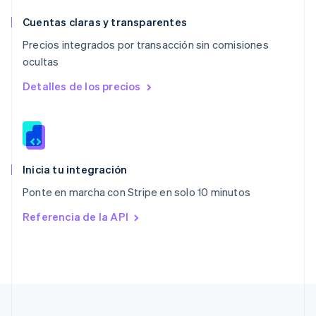
Nueva Zelandia
English
Cuentas claras y transparentes
Países Bajos
Precios integrados por transacción sin comisiones
Nederlands
English
ocultas
Polonia
English
Detalles de los precios
Portugal
Português
English
RAE de Hong Kong, China
English
简体中文
Reino Unido
English
Inicia tu integración
República Checa
Ponte en marcha con Stripe en solo 10 minutos
English
Rumania
Referencia de la API
English
Singapur
English
简体中文
Suecia
Svenska
English
Suiza
Deutsch
Français
Italiano
English