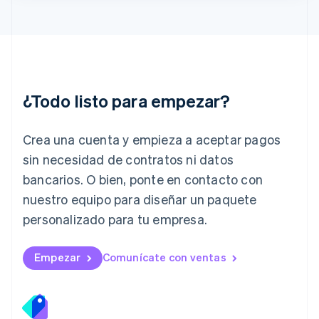
Irlanda
English
Italia
Italiano
English
Japón
日本語
English
¿Todo listo para empezar?
Letonia
English
Liechtenstein
Crea una cuenta y empieza a aceptar pagos
Deutsch
English
Lituania
sin necesidad de contratos ni datos
English
bancarios. O bien, ponte en contacto con
Luxemburgo
nuestro equipo para diseñar un paquete
Français
Deutsch
English
Malasia
personalizado para tu empresa.
English
简体中文
Malta
English
Empezar
Comunícate con ventas
México
Español
English
Noruega
English