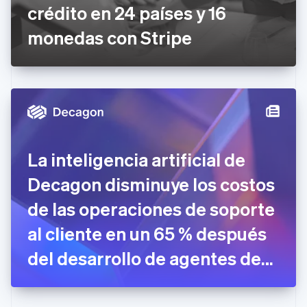
crédito en 24 países y 16
Eslovaquia
English
monedas con Stripe
Eslovenia
English
Italiano
España
Español
English
Estados Unidos
English
Español
简体中文
Estonia
English
Finlandia
La inteligencia artificial de
English
Svenska
Francia
Decagon disminuye los costos
Français
English
Gibraltar
de las operaciones de soporte
English
al cliente en un 65 % después
Grecia
English
del desarrollo de agentes de
Hungría
English
IA integrados en Stripe
India
English