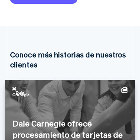
Australia
English
Austria
Deutsch
English
Bélgica
Nederlands
Français
Deutsch
English
Brasil
Português
English
Conoce más historias de nuestros
Bulgaria
English
clientes
Canadá
English
Français
China continental
简体中文
English
Chipre
English
Croacia
English
Italiano
Dinamarca
Dale Carnegie ofrece
English
Emiratos Árabes Unidos
procesamiento de tarjetas de
English