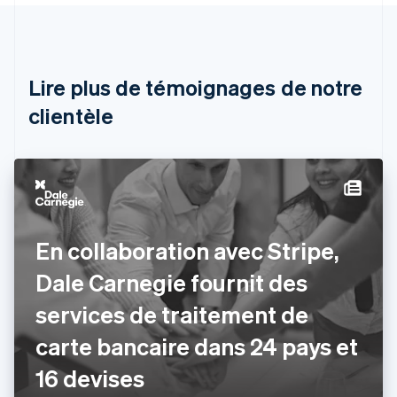
Autriche
Deutsch
English
Belgique
Nederlands
Français
Deutsch
English
Brésil
Lire plus de témoignages de notre
Português
English
clientèle
Bulgarie
English
Canada
English
Français
Chine continentale
简体中文
English
Chypre
English
En collaboration avec Stripe,
Croatie
English
Italiano
Dale Carnegie fournit des
Danemark
services de traitement de
English
Émirats arabes unis
carte bancaire dans 24 pays et
English
Espagne
16 devises
Español
English