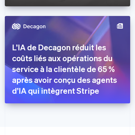
Estonie
English
États-Unis
English
Español
简体中文
Finlande
English
Svenska
France
L’IA de Decagon réduit les
Français
English
Gibraltar
coûts liés aux opérations du
English
Grèce
service à la clientèle de 65 %
English
Hongrie
après avoir conçu des agents
English
Inde
d’IA qui intègrent Stripe
English
Irlande
English
Italie
Italiano
English
Japon
日本語
English