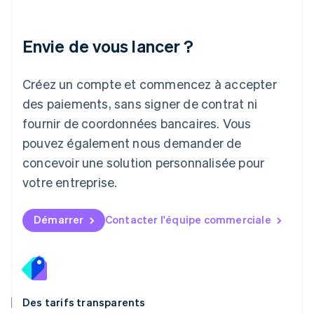
Lettonie
English
Liechtenstein
Envie de vous lancer ?
Deutsch
English
Lituanie
English
Créez un compte et commencez à accepter
Luxembourg
des paiements, sans signer de contrat ni
Français
Deutsch
English
Malaisie
fournir de coordonnées bancaires. Vous
English
简体中文
pouvez également nous demander de
Malte
concevoir une solution personnalisée pour
English
Mexique
votre entreprise.
Español
English
Norvège
English
Démarrer
Contacter l'équipe commerciale
Nouvelle-Zélande
English
Pays-Bas
Nederlands
English
Pologne
English
Des tarifs transparents