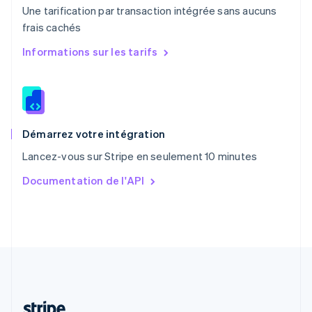
Portugal
Une tarification par transaction intégrée sans aucuns
Português
English
frais cachés
R.A.S. de Hong Kong, Chine
English
简体中文
Informations sur les tarifs
République tchèque
English
Roumanie
English
Royaume-Uni
English
Démarrez votre intégration
Singapour
Lancez-vous sur Stripe en seulement 10 minutes
English
简体中文
Slovaquie
Documentation de l'API
English
Slovénie
English
Italiano
Suède
Svenska
English
Suisse
Deutsch
Français
Italiano
English
Thaïlande
ไทย
English