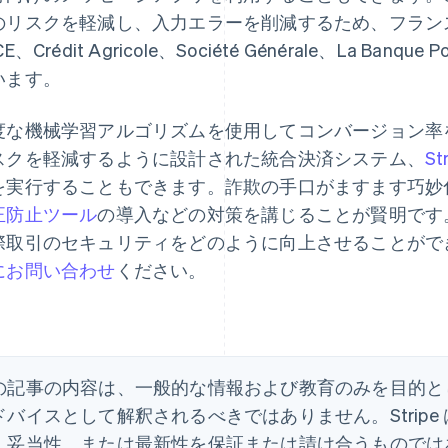
リスクを軽減し、入力エラーを削減するため、フランスの大手銀行
CE、Crédit Agricole、Société Générale、La Banque
います。
度な機械学習アルゴリズムを使用してコンバージョン率
スクを軽減するように設計された統合決済システム、
St
を実行することもできます。詐欺の手口がますます巧妙
正防止ツール
の導入などの対策を講じることが賢明です。Str
際取引のセキュリティをどのように向上させることがで
にお問い合わせ
ください。
の記事の内容は、一般的な情報および教育のみを目的と
ドバイスとして解釈されるべきではありません。Strip
、妥当性、または最新性を保証または請け合うものでは