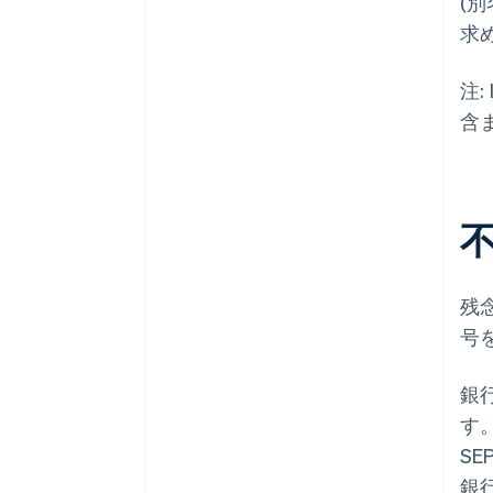
(
求
注
含
残
号
銀
す
SEP
銀