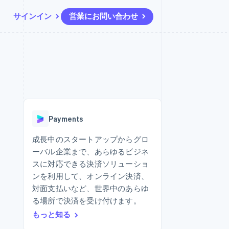
サインイン
営業にお問い合わせ
リソース
エコシステム
お問い合わせ
ームとマーケット
その他
アプリへの導入
パートナー
営業にお問い合わせ
Product roadmap
ス
コードサンプル
Stripe App Marketplace
パートナーになる
今後の予定を確認
開発者のブログ
ーム決済の構築
ャー
API ステータス
Radar
不正防止
Payments
ンメント
Atlas
スタートアップの企業設立
成長中のスタートアップからグロ
ーバル企業まで、あらゆるビジネ
Climate
カーボンリムーバル
スに対応できる決済ソリューショ
ンを利用して、オンライン決済、
Identity
オンライン本人確認
対面支払いなど、世界中のあらゆ
る場所で決済を受け付けます。
もっと知る