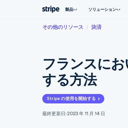
製品
ソリューション
その他のリソース
決済
企業規模別
ドキュメント
学ぶ
ユースケ
サポート
支払い
収益
大企業向け
Stripe のドキュメント
ブログ
エージェ
サポート
Payments
Billing
スタートアップ向け
API リファレンス
導入事例
E コマー
管理サポ
オンライン決済
経常収益
ライブラリと SDK
ガイド
埋込型
プロフェ
Managed Payments
Metronome
Stripe Apps
フランスにおい
請求・
マーチャントオブレコードソリ
従量課金
グローバ
ューション
サブスクリプション
アプリ
サブスクリプション
Payment links
マーケッ
する方法
コーディング不要の決済ページ
Invoicing
資金管
1 回限りまたは継続
Checkout
プラット
構築済み決済 UI
Tax
SaaS
消費税と VAT の自
Elements
柔軟な UI コンポーネント
Revenue Recogniti
Stripe の使用を開始する
会計管理の自動化
決済手段
125 以上の決済手段を利用可能
Stripe Sigma
カスタムレポート
Terminal
最終更新日: 2023 年 11 月 14 日
対面支払い
Data Pipeline
データの同期
Authorization Boost
決済成功率の最適化