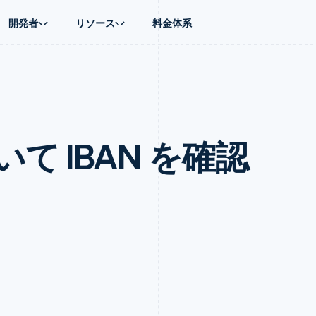
開発者
リソース
料金体系
ース別
ガイド
業種別
会社
資金管理
プラットフォ
プレイス
ンティックコマース
に問い合わせる
オンライン決済を受け付け
AI 企業
製品ロードマップ
Global Payouts
ス / ECサイト
ートプラン
構築済みの決済を実装
クリエイターエコノミ―
Sessions 年次カンファレン
第三者への入金
Connect
金融
ッショナルサービス
プラットフォームまたはマーケットプレイスを構築する
ゲーム
採用情報
プラットフォ
て IBAN を確認
財務関連
ホスピタリティ、旅行、レジ
ニュースルーム
ルビジネス
サブスクリプションを管理
保険
Stripe Press
内決済
従量課金請求を提供
メディアおよびエンターテイ
の管理
トプレイス
ステーブルコイン担保型のカードを発行
理
エージェントによるサービスのプロビジョニングと管理
非営利団体
フォーム
プロフェッショナルサービス
パブリックセクター
動計算
小売業
on