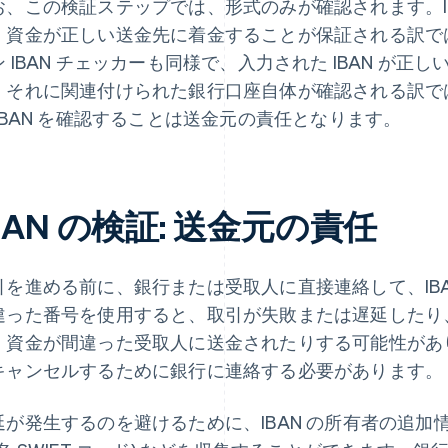
お、この検証ステップでは、形式のみが確認されます。I
、資金が正しい送金先に着金することが保証される訳で
ン IBAN チェッカーも同様で、入力された IBAN が
、それに関連付けられた銀行口座自体が確認される訳で
 IBAN を確認することは送金元の責任となります。
BAN の検証: 送金元の責任
引を進める前に、銀行または受取人に直接連絡して、IB
違った番号を使用すると、取引が失敗または遅延したり
、資金が間違った受取人に送金されたりする可能性があ
キャンセルするために銀行に連絡する必要があります。
延が発生するのを避けるために、IBAN の所有者の追加情