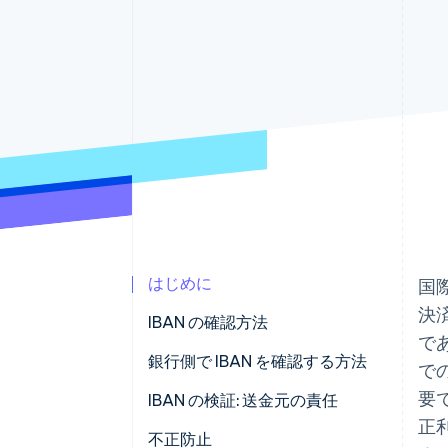
Link
スピーディーな決済
はじめに
国
決
IBAN の確認方法
で
銀行側で IBAN を確認する方法
で
要
IBAN の検証: 送金元の責任
正
不正防止