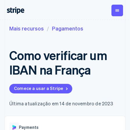
Mais recursos
Pagamentos
Por estágio
Documentação
Aprenda
Pagamentos
Receita​
Gestão dos
valores
Empresas
Documentação da
Blog
Payments
Billing
Startups
Stripe
Histórias de clientes
Como verificar um
Pagamentos
Receita
Global
Referência da API
Guias
online
recorrente
Payouts
Bibliotecas e SDKs
Managed
Metronome
Repasses para
Stripe Apps
IBAN na França
Payments
Cobrança por
terceiros
Por caso de uso
Solução do
uso
Crypto
Suporte​
Comerciante
Assinaturas​
Carteira,
Comércio agêntico
responsável
Payment links
​Gerenciamento​
emissão de
Guias
Criptomoedas
Obter suporte
Comece a usar a Stripe
de​ assinaturas​
stablecoin e
Rampa de
E-commerce
Planos de suporte
Pagamentos
Invoicing
acesso de
infraestrutura
Finanças integradas
Aceitar pagamentos
gerenciado
sem código
Única ou
criptomoedas
de cartões
Automação de finanças
online
Serviços profissionais
Última atualização em 14 de novembro de 2023
Checkout
recorrente
Implementar um
UIs de
Compras de
Tax
Empresas do mundo
checkout pré-
pagamento
Automação de
cripto
todo
construído
pré-
Elements
impostos
incorporáveis
Pagamentos no
Criar uma plataforma
Componentes
construídas
Revenue
Empresa
Payments
aplicativo
ou marketplace