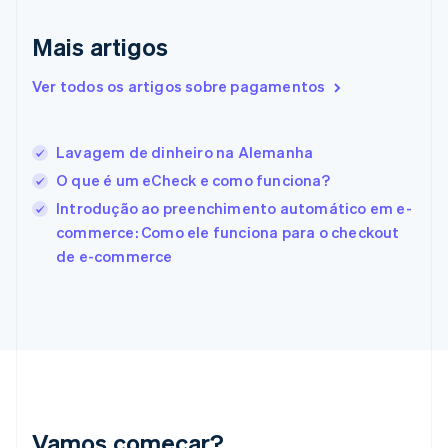
English
Eslovênia
Mais artigos
English
Italiano
Espanha
Ver todos os artigos sobre pagamentos
Español
English
Estados Unidos
English
Español
简体中文
Estônia
Lavagem de dinheiro na Alemanha
English
O que é um eCheck e como funciona?
Finlândia
Introdução ao preenchimento automático em e-
English
Svenska
França
commerce: Como ele funciona para o checkout
Français
English
de e-commerce
Gibraltar
English
Grécia
English
Hungria
English
Índia
English
Irlanda
Vamos começar?
English