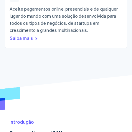
flexíveis de IU
Recognition
Marketplaces
Gerenciar assinaturas
Formas de
Automação
Aceite pagamentos online, presenciais e de qualquer
Plano de ação do
Gestão dos valores
Ofereça cobrança por
pagamento
contábil
produto
Plataformas
uso
lugar do mundo com uma solução desenvolvida para
Acesso a mais
Stripe Sigma
Conferência anual das
SaaS
Emita cartões
todos os tipos de negócios, de startups em
de 125
Relatórios
sessões
respaldados por
Terminal
personalizados
crescimento a grandes multinacionais.
Carreiras
stablecoins
Pagamentos
Data Pipeline
Sala de imprensa
Provisione e gerencie
Saiba mais
presenciais
Sincronização
Stripe Press
serviços com agentes
Por setor
Authorization
de dados
Boost
Otimizações
Empresas de IA
de aceitação
Economia de criadores
Contato
Recursos
Link
Checkout
Jogos
Fale com a equipe de
Hospitalidade, viagens
Integrações de
acelerado
vendas
e lazer
aplicativos
Financial
Seja um parceiro
Seguros
Exemplos de códigos
Connections
Mídia e entretenimento
Blog de
Dados de
desenvolvedores
contas
Organizações sem fins
Status da API
vinculadas
lucrativos
Serviços profissionais
Setor público
Introdução
Mais
Varejo
Product roadmap