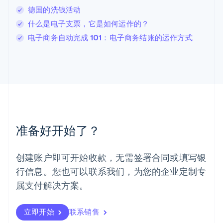
卢森堡
德国的洗钱活动
Français
Deutsch
English
什么是电子支票，它是如何运作的？
罗马尼亚
电子商务自动完成 101：电子商务结账的运作方式
English
马尔他
English
马来西亚
English
简体中文
美国
English
Español
简体中文
墨西哥
Español
English
准备好开始了？
挪威
English
葡萄牙
创建账户即可开始收款，无需签署合同或填写银
Português
English
行信息。您也可以联系我们，为您的企业定制专
日本
日本語
English
属支付解决方案。
瑞典
Svenska
English
瑞士
立即开始
联系销售
Deutsch
Français
Italiano
English