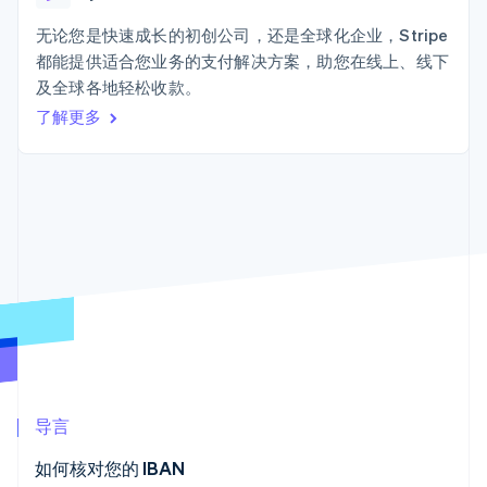
上
Stripe Sigma
产品路线图
SaaS
自定义报告
Terminal
Sessions 年度大会
无论您是快速成长的初创公司，还是全球化企业，Stripe
线下支付
Data Pipeline
招聘
都能提供适合您业务的支付解决方案，助您在线上、线下
数据同步
Authorization
资讯中心
Boost
资源
及全球各地轻松收款。
Stripe Press
支付成功率优
按行业
了解更多
化
应用集成
Link
AI 企业
代码示例
加速结账
创作者经济
开发者博客
联系
游戏
API 状态
酒店、旅游与休闲
联系销售
保险
成为合作伙伴
媒体与娱乐
更多
非营利组织
Product roadmap
专业服务
了解未来规划
公共部门
零售
Radar
欺诈防范
Atlas
初创企业注册
生态系统
导言
Climate
合作伙伴
碳移除
如何核对您的 IBAN
Stripe App Marketplace