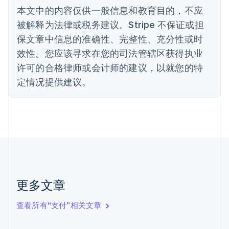
丹麦
本文中的内容仅供一般信息和教育目的，不应
English
被解释为法律或税务建议。Stripe 不保证或担
德国
保文章中信息的准确性、完整性、充分性或时
Deutsch
English
法国
效性。您应该寻求在您的司法管辖区获得执业
Français
English
许可的合格律师或会计师的建议，以就您的特
芬兰
定情况提供建议。
English
Svenska
荷兰
Nederlands
English
加拿大
English
Français
捷克
English
克罗地亚
English
Italiano
拉脱维亚
更多文章
English
立陶宛
查看所有“支付”相关文章
English
列支敦士登
Deutsch
English