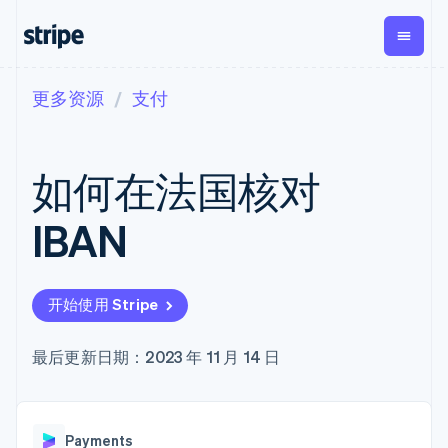
更多资源
支付
按企业阶段
文档
学习
支付
营收
资金管
平台
理
易市
大型企业
Stripe 文档
博客
Payments
Billing
初创企业
API 参考文档
客户案例
如何在法国核对
在线支付
经常性收入
Global
Conn
库与 SDK
指南
Managed
Metronome
Payouts
Stripe Apps
Payments
按用量计费
平台
IBAN
备案商家解决
Subscriptions
向第三
按应用场景
方案
方打款
支持
订阅管理
Payment links
Crypto
指南
智能体商务
Invoicing
钱包、
加密货币
获取支持
无代码支付
一次性或定期
开始使用 Stripe
稳定币
电子商务
接受线上付款
托管支持方案
Checkout
账单
发行和
嵌入式金融
实施预置结账流程
专业服务
预构建支付界
Tax
发卡基
财务自动化
构建平台或交易市场
最后更新日期：2023 年 11 月 14 日
面
销售税和增值
础设施
全球化企业
管理订阅
Elements
税自动化
应用内支付
提供按用量计费
灵活的 UI 组件
Revenue
交易市场
发行稳定币支持的支付卡
支付方式
Recognition
公司
资金管理
通过智能体配置和管理服
支持 125 种以
会计自动化
Payments
平台
务