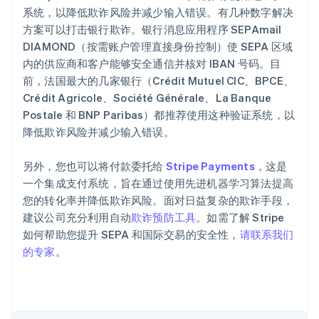
系统，以降低欺诈风险并减少输入错误。有几种数字解决
方案可以打击银行欺诈。银行消息应用程序 SEPAmail
DIAMOND（按需账户管理直接身份控制）使 SEPA 区域
内的供应商和客户能够安全通信并核对 IBAN 号码。目
阿联酋
前，法国最大的几家银行（Crédit Mutuel CIC、BPCE、
English
Crédit Agricole、Société Générale、La Banque
爱尔兰
Postale 和 BNP Paribas）都推荐使用这种验证系统，以
English
爱沙尼亚
降低欺诈风险并减少输入错误。
English
奥地利
另外，您也可以将付款委托给
Stripe Payments
，这是
Deutsch
English
一个集成支付系统，旨在通过使用先进机器学习算法提高
澳大利亚
您的转化率并降低欺诈风险。面对日益复杂的欺诈手段，
English
巴西
建议公司充分利用自动
欺诈预防工具
。如需了解 Stripe
Português
English
如何帮助您提升 SEPA 和国际交易的安全性，
请联系我们
保加利亚
的专家
。
English
比利时
Nederlands
Français
Deutsch
English
波兰
English