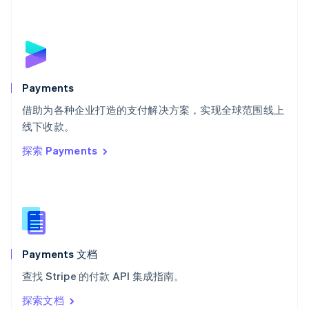
塞浦路斯
English
斯洛伐克
English
斯洛文尼亚
English
Italiano
Payments
泰国
ไทย
English
借助为各种企业打造的支付解决方案，实现全球范围线上
希腊
线下收款。
English
探索 Payments
西班牙
Español
English
新加坡
English
简体中文
新西兰
English
匈牙利
English
Payments 文档
意大利
查找 Stripe 的付款 API 集成指南。
Italiano
English
印度
探索文档
English