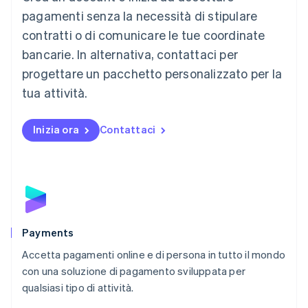
Français
Deutsch
English
pagamenti senza la necessità di stipulare
Malaysia
contratti o di comunicare le tue coordinate
English
简体中文
Malta
bancarie. In alternativa, contattaci per
English
progettare un pacchetto personalizzato per la
Messico
tua attività.
Español
English
Norvegia
English
Inizia ora
Contattaci
Nuova Zelanda
English
Paesi Bassi
Nederlands
English
Polonia
English
Portogallo
Português
English
Payments
RAS di Hong Kong, Cina
Accetta pagamenti online e di persona in tutto il mondo
English
简体中文
con una soluzione di pagamento sviluppata per
Regno Unito
English
qualsiasi tipo di attività.
Repubblica Ceca