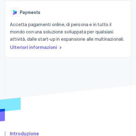
utente
Automazione
Gestione del denaro
Gestire gli
flessibile
Metodi di
della contabilità
Roadmap del prodotto
Piattaforme
abbonamenti
Payments
pagamento
Stripe Sigma
Conferenza annuale
SaaS
Offrire addebiti in base
Accesso a
Report
Sessions
all'utilizzo
oltre 125
Accetta pagamenti online, di persona e in tutto il
personalizzati
Lavora con noi
Emettere carte
Terminal
Data Pipeline
Sala stampa
mondo con una soluzione sviluppata per qualsiasi
garantite da stablecoin
Pagamenti di
Sincronizzazione
Stripe Press
attività, dalle start-up in espansione alle multinazionali.
Per settore
persona
dei dati
Esegui il provisioning e
Authorization
Ulteriori informazioni
gestisci i servizi con gli
Boost
Aziende di IA
agenti
Accettazione
Creator economy
Recapiti
ottimizzata
Gaming
Link
Ospitalità, viaggi e
Contattaci
Pagamento
tempo libero
Diventa nostro partner
Risorse
Assicurazione
accelerato
Media e
Financial
intrattenimento
Integrazioni app
Connections
Organizzazioni non
Esempi di codice
Conti finanziari
profit
Blog per sviluppatori
collegati
Servizi professionali
Stato dell'API
Pubblica
amministrazione
Commercio al dettaglio
Altro
Introduzione
Product roadmap