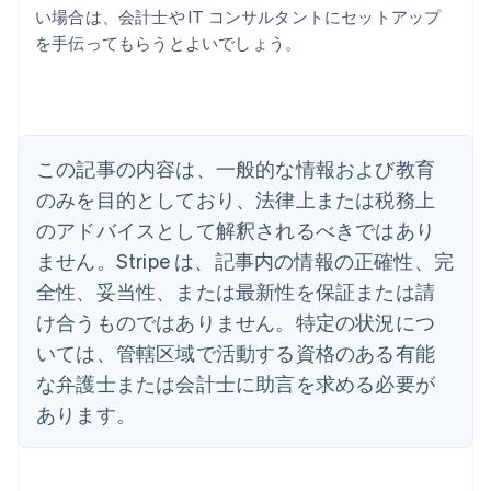
アイルランド
い場合は、会計士や IT コンサルタントにセットアップ
English
を手伝ってもらうとよいでしょう。
アメリカ
English
Español
简体中文
アラブ首長国連邦
English
イギリス
English
この記事の内容は、一般的な情報および教育
イタリア
のみを目的としており、法律上または税務上
Italiano
English
インド
のアドバイスとして解釈されるべきではあり
English
ません。Stripe は、記事内の情報の正確性、完
エストニア
全性、妥当性、または最新性を保証または請
English
オーストラリア
け合うものではありません。特定の状況につ
English
いては、管轄区域で活動する資格のある有能
オーストリア
Deutsch
English
な弁護士または会計士に助言を求める必要が
オランダ
あります。
Nederlands
English
カナダ
English
Français
キプロス