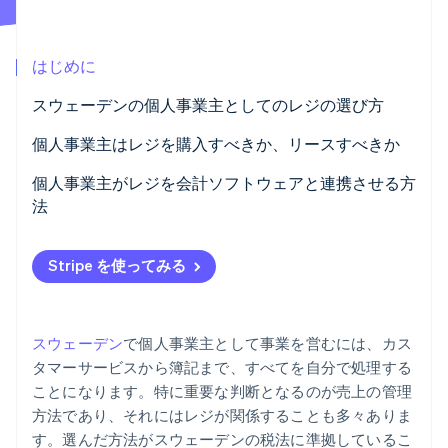
パートナー
Climate
Stripe App Marketplace
カーボンリムーバル
はじめに
Identity
オンライン本人確認
スウェーデンの個人事業主としてのレジの選び方
使いやすさ
個人事業主はレジを購入すべきか、リースすべきか
税務コンプライアンス
レジを購入する場合
個人事業主がレジを会計ソフトウェアと連携させる方
法
Stripe Sessions 2026
総コスト
レジをリースする場合
Stripe が AI の経済インフラをどのように構築しているかを
簿記と税務申告の自動化
ご覧ください。
持ち運びやすさとセットアップ
Stripe を使ってみる
こちらをご覧ください
Stripe との連携で支払いの追跡が簡単に
ビジネスツールとの連携
スウェーデン
で個人事業主として事業を営むには、カス
タマーサービスから簿記まで、すべてを自分で処理する
ことになります。特に重要な判断となるのが売上の管理
方法であり、それにはレジが関係することも多々ありま
す。選んだ方法がスウェーデンの税法に準拠しているこ