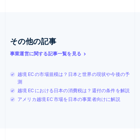
English
ギリシア
English
クロアチア
English
Italiano
ジブラルタル
その他の記事
English
シンガポール
事業運営に関する記事一覧を見る
English
简体中文
スイス
Deutsch
Français
Italiano
English
越境 EC の市場規模は？日本と世界の現状や今後の予
スウェーデン
測
Svenska
English
スペイン
越境 EC における日本の消費税は？還付の条件を解説
Español
English
アメリカ越境 EC 市場を日本の事業者向けに解説
スロバキア
English
スロベニア
English
Italiano
タイ
ไทย
English
チェコ共和国