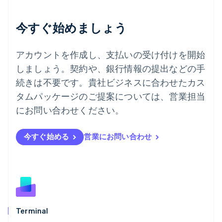
English
デンマーク
今すぐ始めましょう
English
ドイツ
Deutsch
English
アカウントを作成し、支払いの受け付けを開始
ニュージーランド
しましょう。契約や、銀行情報の提出などの手
English
ノルウェー
続きは不要です。貴社ビジネスに合わせたカス
English
タムパッケージのご提案については、営業担当
ハンガリー
にお問い合わせください。
English
フィンランド
English
Svenska
今すぐ始める
営業にお問い合わせ
ブラジル
Português
English
フランス
Français
English
ブルガリア
English
ベルギー
Nederlands
Français
Deutsch
English
Terminal
ポーランド