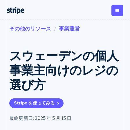
その他のリソース
事業運営
企業規模別
ドキュメント
学ぶ
支払い
収益
資金管
プラッ
理
フォー
大企業向け
Stripe のドキュメント
ブログ
とマー
Payments
Billing
スタートアップ向け
API リファレンス
導入事例
スウェーデンの個人
オンライン決
経常収益
ットプ
Global
ライブラリと SDK
ガイド
済
Metronome
Payouts
イス
Stripe Apps
Managed
事業主向けのレジの
従量課金
Payments
第三者
Connec
ユースケース別
マーチャント
サブスクリ
への入
サポート
プション
オブレコード
金
選び方
プラッ
ガイド
エージェンティックコマ
サブスクリ
ソリューショ
Payment links
フォー
ース
サポートに問い合わせる
プションの
ン
決済の
E コマース / ECサイト
オンライン決済を受け付
管理サポートプラン
コーディング
管理
Invoicing
築
埋込型金融
け
プロフェッショナルサー
1 回限りまた
不要の決済ペ
Stripe を使ってみる
請求・財務関連
構築済みの決済を実装
ビス
は継続
ージ
Checkout
グローバルビジネス
プラットフォームまたは
構築済み決済
Tax
アプリ内決済
マーケットプレイスを構
消費税と
UI
最終更新日: 2025 年 5 月 15 日
マーケットプレイス
築する
VAT の自動
Elements
資金管理
サブスクリプションを管
柔軟な UI コン
計算
Revenue
会社
プラットフォーム
理