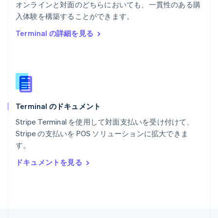
オンラインと対面のどちらにおいても、一貫性のある購
English
入体験を構築することができます。
ポルトガル
Português
English
Terminal の詳細を見る
マルタ
English
マレーシア
English
简体中文
メキシコ
Español
English
ラトビア
Terminal のドキュメント
English
リトアニア
Stripe Terminal を使用して対面支払いを受け付けて、
English
Stripe の支払いを POS ソリューションに拡大できま
リヒテンシュタイン
す。
Deutsch
English
ルーマニア
ドキュメントを見る
English
ルクセンブルグ
Français
Deutsch
English
中国香港特別行政区
English
简体中文
中国本土