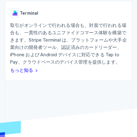
Recognition
ポーネント
SaaS
従量課金請求を提供
決済手段
製品ロードマップ
ステーブルコイン担保型
会計管理の
125 以上の決
Terminal
Sessions 年次カンファ
のカードを発行
自動化
済手段を利用
レンス
エージェントによるサー
Stripe
可能
Terminal
取引がオンラインで行われる場合も、対面で行われる場
採用情報
ビスのプロビジョニング
Sigma
業種別
対面支払い
ニュースルーム
と管理
合も、一貫性のあるユニファイドコマース体験を構築で
カスタムレ
Authorization
Stripe Press
きます。Stripe Terminal は、プラットフォームや大手企
ポート
Boost
AI 企業
Data
決済成功率の
業向けの開発者ツール、認証済みのカードリーダー、
クリエイターエコノミ―
Pipeline
最適化
ゲーム
iPhone および Android デバイスに対応できる Tap to
リソース
データの同
Link
ホスピタリティ、旅行、
お問い合わせ
Pay、クラウドベースのデバイス管理を提供します。
期
スピーディー
レジャー
な決済
保険
アプリへの導入
もっと知る
営業にお問い合わせ
メディアおよびエンター
コードサンプル
パートナーになる
テインメント
開発者のブログ
非営利団体
API ステータス
プロフェッショナルサー
その他
ビス
Product roadmap
パブリックセクター
今後の予定を確認
小売業
Radar
不正防止
エコシステム
Atlas
スタートアップの企業設立