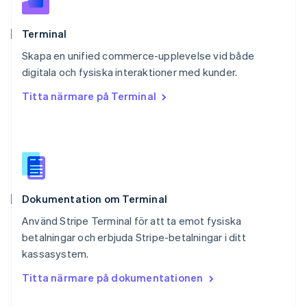
Português
English
Rumänien
English
Terminal
Schweiz
Skapa en unified commerce-upplevelse vid både
Deutsch
Français
Italiano
English
digitala och fysiska interaktioner med kunder.
Singapore
English
简体中文
Titta närmare på Terminal
Slovakien
English
Slovenien
English
Italiano
Spanien
Español
English
Storbritannien
Dokumentation om Terminal
English
Sverige
Använd Stripe Terminal för att ta emot fysiska
Svenska
English
betalningar och erbjuda Stripe-betalningar i ditt
Thailand
kassasystem.
ไทย
English
Tjeckien
Titta närmare på dokumentationen
English
Tyskland