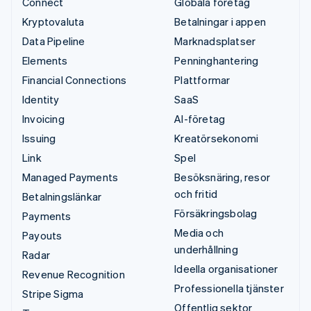
Connect
Globala företag
Kryptovaluta
Betalningar i appen
Data Pipeline
Marknadsplatser
Elements
Penninghantering
Financial Connections
Plattformar
Identity
SaaS
Invoicing
AI-företag
Issuing
Kreatörsekonomi
Link
Spel
Managed Payments
Besöksnäring, resor
och fritid
Betalningslänkar
Försäkringsbolag
Payments
Media och
Payouts
underhållning
Radar
Ideella organisationer
Revenue Recognition
Professionella tjänster
Stripe Sigma
Offentlig sektor