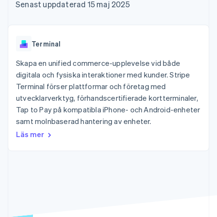
Godkännandeoptimeringar
Recognition
Företag
Senast uppdaterad 15 maj 2025
Plattformar
Erbjud
Link
Automatiserad
SaaS
användningsbaserad
Accelererad kassaprocess
redovisning
Produktplan
fakturering
Financial Connections
Stripe Sigma
Sessions årliga
Utfärda stablecoin-
Länkade finanskontodata
Anpassade
konferens
stödda kort
Terminal
rapporter
Karriärer
Tillhandahåll och
Efter bransch
Data Pipeline
Nyhetsrum
hantera tjänster med
Skapa en unified commerce-upplevelse vid både
Datasynkronisering
Stripe Press
agenter
digitala och fysiska interaktioner med kunder. Stripe
AI-företag
Kreatörsekonomi
Terminal förser plattformar och företag med
Spel
utvecklarverktyg, förhandscertifierade kortterminaler,
Besöksnäring, resor
Kontakt
Mer
Resurser
Tap to Pay på kompatibla iPhone- och Android-enheter
och fritid
Product roadmap
Försäkringsbolag
samt molnbaserad hantering av enheter.
Kontakta säljteamet
Se vad som kommer härnäst
Media och
Appintegrationer
Bli partner
Läs mer
underhållning
Kodexempel
Radar
Ideella organisationer
Utvecklarblogg
Bedrägeribekämpning
Professionella tjänster
API-status
Offentlig sektor
Atlas
Detaljhandel
Bolagsbildning för startups
Climate
Koldioxidinfångning
Ecosystem
Identity