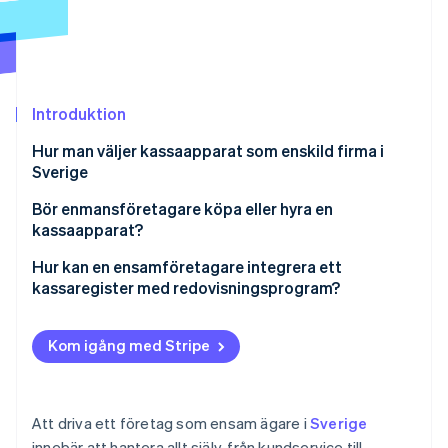
Identitetsverifiering online
Partner
Stripe App Marketplace
Introduktion
Stripe Sessions 2026
Se hur Stripe bygger den ekonomiska inf
Hur man väljer kassaapparat som enskild firma i
Titta nu
Sverige
Användarvänlighet
Bör enmansföretagare köpa eller hyra en
kassaapparat?
Efterlevnad av skatteregler:
Köpa ett kassaregister
Hur kan en ensamföretagare integrera ett
Portabilitet och installation
kassaregister med redovisningsprogram?
Leasing av en kassaapparat
Integration med dina affärsverktyg
Automatiserad bokföring och rapportering av
skatter
Kom igång med Stripe
Stripe integration för enkel spårning av betalning
Att driva ett företag som ensam ägare i
Sverige
innebär att hantera allt själv, från kundservice till