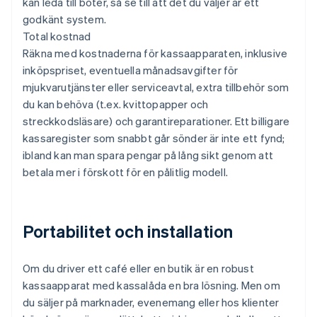
kan leda till böter, så se till att det du väljer är ett
godkänt system.
Total kostnad
Räkna med kostnaderna för kassaapparaten, inklusive
inköpspriset, eventuella månadsavgifter för
mjukvarutjänster eller serviceavtal, extra tillbehör som
du kan behöva (t.ex. kvittopapper och
streckkodsläsare) och garantireparationer. Ett billigare
kassaregister som snabbt går sönder är inte ett fynd;
ibland kan man spara pengar på lång sikt genom att
betala mer i förskott för en pålitlig modell.
Portabilitet och installation
Om du driver ett café eller en butik är en robust
kassaapparat med kassalåda en bra lösning. Men om
du säljer på marknader, evenemang eller hos klienter