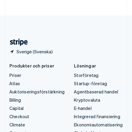
Deutsch
English
Ungern
English
USA
English
Español
简体中文
Österrike
Deutsch
English
Sverige (Svenska)
Produkter och priser
Lösningar
Priser
Storföretag
Atlas
Startup-företag
Auktoriseringsförstärkning
Agentbaserad handel
Billing
Kryptovaluta
Capital
E-handel
Checkout
Integrerad finansiering
Climate
Ekonomiautomatisering