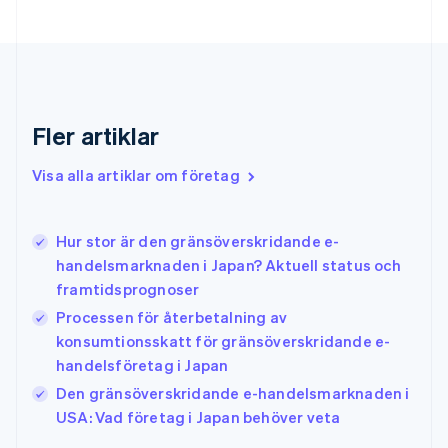
Français
English
Förenade Arabemiraten
English
Gibraltar
English
Grekland
Fler artiklar
English
Hongkong SAR, Kina
Visa alla artiklar om företag
English
简体中文
Indien
English
Irland
Hur stor är den gränsöverskridande e-
English
handelsmarknaden i Japan? Aktuell status och
Italien
framtidsprognoser
Italiano
English
Japan
Processen för återbetalning av
日本語
English
konsumtionsskatt för gränsöverskridande e-
Kanada
handelsföretag i Japan
English
Français
Den gränsöverskridande e-handelsmarknaden i
Kroatien
English
Italiano
USA: Vad företag i Japan behöver veta
Lettland