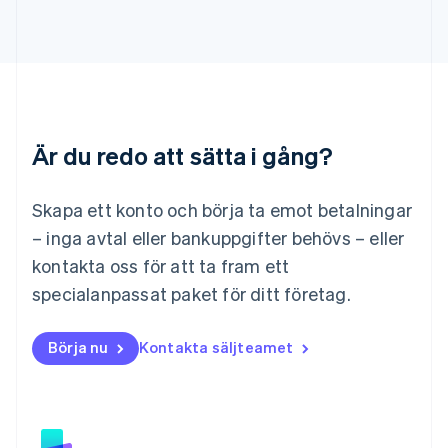
English
Liechtenstein
Deutsch
English
Litauen
English
Luxemburg
Français
Deutsch
English
Är du redo att sätta i gång?
Malaysia
English
简体中文
Malta
Skapa ett konto och börja ta emot betalningar
English
Mexiko
– inga avtal eller bankuppgifter behövs – eller
Español
English
kontakta oss för att ta fram ett
Nederländerna
specialanpassat paket för ditt företag.
Nederlands
English
Norge
English
Börja nu
Kontakta säljteamet
Nya Zeeland
English
Polen
English
Portugal