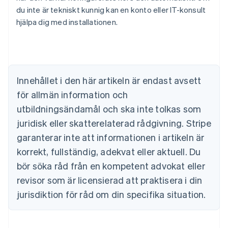
du inte är tekniskt kunnig kan en konto eller IT-konsult
hjälpa dig med installationen.
Australien
English
Belgien
Nederlands
Français
Deutsch
English
Brasilien
Innehållet i den här artikeln är endast avsett
Português
English
för allmän information och
Bulgarien
utbildningsändamål och ska inte tolkas som
English
Cypern
juridisk eller skatterelaterad rådgivning. Stripe
English
garanterar inte att informationen i artikeln är
Danmark
korrekt, fullständig, adekvat eller aktuell. Du
English
Estland
bör söka råd från en kompetent advokat eller
English
revisor som är licensierad att praktisera i din
Fastlandskina
简体中文
English
jurisdiktion för råd om din specifika situation.
Finland
English
Svenska
Frankrike