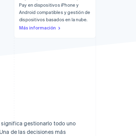
Pay en dispositivos iPhone y
Android compatibles y gestión de
dispositivos basados en la nube.
Más información
Stripe Sessions 2026
Descubre cómo Stripe
está construyendo la
infraestructura
económica para la IA.
Ver ahora
significa gestionarlo todo uno
. Una de las decisiones más