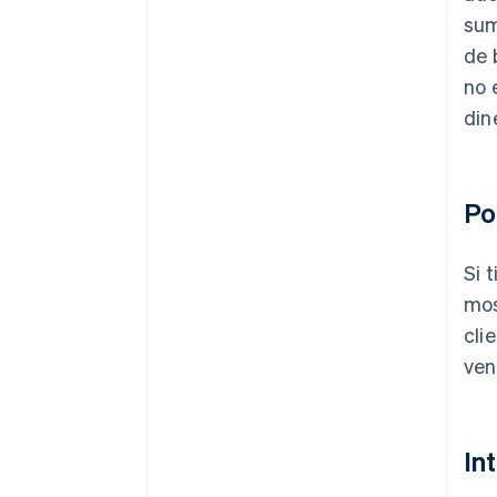
sum
de 
no 
din
Po
Si 
mos
cli
ven
In