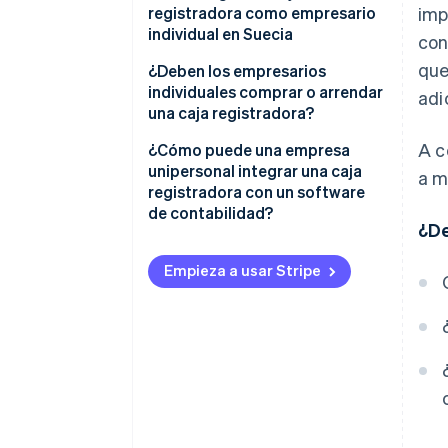
registradora como empresario
imp
individual en Suecia
con
que
Facilidad de uso
¿Deben los empresarios
individuales comprar o arrendar
adi
Cumplimiento de la normativa
una caja registradora?
fiscal
A c
Comprar una caja registradora
¿Cómo puede una empresa
Coste total
unipersonal integrar una caja
a m
Alquilar una caja registradora
registradora con un software
Portabilidad y configuración
de contabilidad?
¿De
Integración con tus
Contabilidad automatizada y
herramientas empresariales
declaraciones fiscales
Empieza a usar Stripe
Integración con Stripe para
facilitar el seguimiento de los
pagos