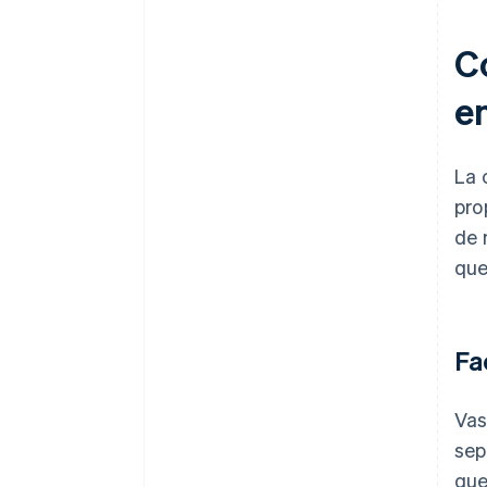
C
e
La 
pro
de 
que
Fa
Vas
sep
que