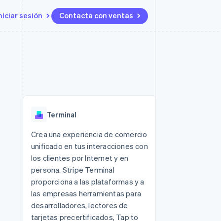
niciar sesión
Contacta con ventas
Recursos
Ecosystem
Contacto
 marketplaces
Más
Integraciones de aplicaciones
Socios
Contacta con ventas
Product roadmap
ento
Muestras de código
Stripe App Marketplace
Conviértete en socio
Descubre lo que viene
ataformas
Blog de desarrolladores
 platforms
Estado de la API
Radar
ncieros
Prevención de fraude
Terminal
Atlas
s y virtuales
Constitución de una startup
ro
Crea una experiencia de comercio
es
unificado en tus interacciones con
Climate
Eliminación de dióxido de
los clientes por Internet y en
carbono
persona. Stripe Terminal
Identity
proporciona a las plataformas y a
Verificación de identidad en
las empresas herramientas para
línea
desarrolladores, lectores de
tarjetas precertificados, Tap to