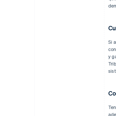
dem
Cu
Si 
con
y g
Tri
sis
Co
Ten
ade