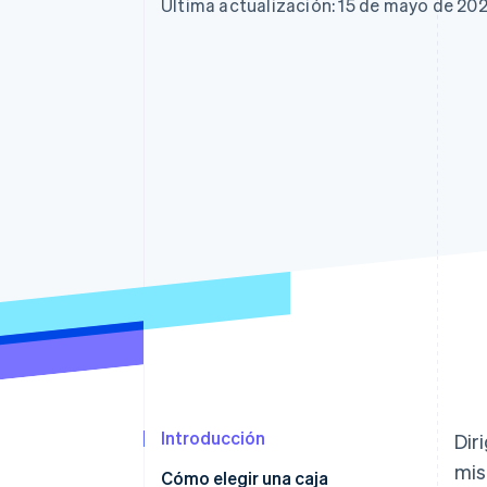
Authorization Boost
Data Pipeline
Última actualización: 15 de mayo de 20
Optimizaciones de aceptación
Sincronización de d
Link
Proceso de compra acelerado
Financial Connections
Datos de ctas. financieras
vinculadas
Introducción
Dir
mis
Cómo elegir una caja