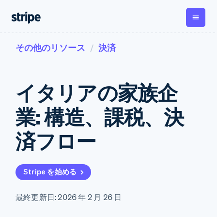
その他のリソース
決済
企業規模別
ドキュメント
学ぶ
支払い
収益
資金管
プラッ
理
フォー
大企業向け
Stripe のドキュメント
ブログ
とマー
Payments
Billing
スタートアップ向け
API リファレンス
導入事例
イタリアの家族企
オンライン決
経常収益
ットプ
Global
ライブラリと SDK
ガイド
済
Metronome
Payouts
イス
Stripe Apps
Managed
業: 構造、課税、決
従量課金
Payments
第三者
Connec
ユースケース別
マーチャント
サブスクリ
への入
サポート
プション
オブレコード
金
済フロー
プラッ
ガイド
エージェンティックコマ
サブスクリ
ソリューショ
Payment links
フォー
ース
サポートに問い合わせる
プションの
ン
決済の
E コマース / ECサイト
オンライン決済を受け付
管理サポートプラン
コーディング
管理
Invoicing
築
埋込型金融
け
プロフェッショナルサー
1 回限りまた
不要の決済ペ
Stripe を始める
請求・財務関連
構築済みの決済を実装
ビス
は継続
ージ
Checkout
グローバルビジネス
プラットフォームまたは
構築済み決済
Tax
アプリ内決済
マーケットプレイスを構
消費税と
UI
最終更新日: 2026 年 2 月 26 日
マーケットプレイス
築する
VAT の自動
Elements
資金管理
サブスクリプションを管
柔軟な UI コン
計算
Revenue
会社
プラットフォーム
理