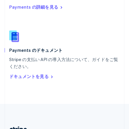
マルタ
Payments の詳細を見る
English
マレーシア
English
简体中文
メキシコ
Español
English
ラトビア
English
Payments のドキュメント
リトアニア
English
Stripe の支払い API の導入方法について、ガイドをご覧
リヒテンシュタイン
ください。
Deutsch
English
ルーマニア
ドキュメントを見る
English
ルクセンブルグ
Français
Deutsch
English
中国香港特別行政区
English
简体中文
中国本土
简体中文
English
日本
日本語
English