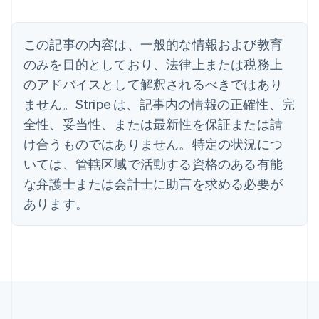
アラブ首長国連邦
English
イギリス
この記事の内容は、一般的な情報および教育
English
のみを目的としており、法律上または税務上
イタリア
のアドバイスとして解釈されるべきではあり
Italiano
English
インド
ません。Stripe は、記事内の情報の正確性、完
English
全性、妥当性、または最新性を保証または請
エストニア
English
け合うものではありません。特定の状況につ
オーストラリア
いては、管轄区域で活動する資格のある有能
English
オーストリア
な弁護士または会計士に助言を求める必要が
Deutsch
English
あります。
オランダ
Nederlands
English
カナダ
English
Français
キプロス
English
ギリシア
English