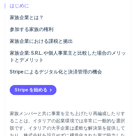
はじめに
パートナー
Climate
Stripe App Marketplace
カーボンリムーバル
家族企業とは？
Identity
誰が参加できますか？
参加する家族の権利
オンライン本人確認
正式な要件
家族企業における課税と拠出
責任と第三者との関係
家族企業における利益の課税方法
家族企業: S.R.L. や個人事業主と比較した場合のメリッ
トとデメリット
家族企業と定額制
Stripe Sessions 2026
Stripe が AI の経済インフラをどのように構築しているかを
Stripe によるデジタル化と決済管理の機会
家族メンバーに対する社会保険料
ご覧ください。
こちらをご覧ください
Stripe を始める
家族メンバーと共に事業を立ち上げたり再編成したりす
ることは、イタリアの起業環境では非常に一般的な選択
肢です。イタリアの大手企業は柔軟な解決策を提供して
おり、株式会社を設立せずに構造化された形で協力した