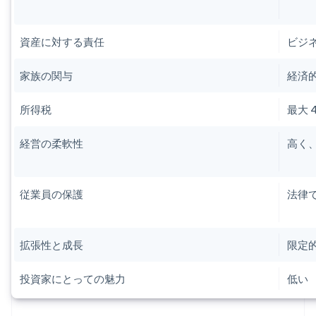
資産に対する責任
ビジ
家族の関与
経済
所得税
最大 
経営の柔軟性
高く
従業員の保護
法律
拡張性と成長
限定
投資家にとっての魅力
低い