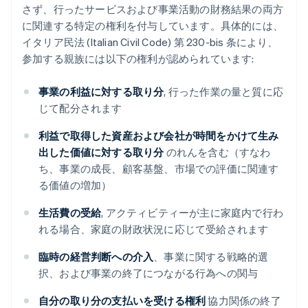
さず、行ったサービスおよび事業活動の財務結果の両方
に関連する特定の権利を付与しています。具体的には、
イタリア民法 (Italian Civil Code) 第 230-bis 条により、
参加する親族には以下の権利が認められています:
事業の利益に対する取り分
, 行った作業の量と質に応
じて配分されます
利益で取得した資産および会社が時間をかけて生み
出した価値に対する取り分
のれんを含む（すなわ
ち、事業の成長、顧客基盤、市場での評価に関連す
る価値の増加）
生活費の受給
, アクティビティーが主に家庭内で行わ
れる場合、家庭の財政状況に応じて受給されます
臨時の経営判断への介入
、事業に関する戦略的選
択、および事業の終了につながる行為への関与
自分の取り分の支払いを受ける権利
協力関係の終了