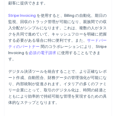
顧客に提供できます。
Stripe Invoicing
を使用すると、Billing の自動化、期日の
監視、回収のトラック管理が可能になり、親族間での収
入分配がシンプルになります。これは、複数の人がタス
クを共同で進めていて、キャッシュフローを明確に把握
する必要がある場合に特に便利です。また、
サードパー
ティのパートナー
間のコラボレーションにより、Stripe
Invoicing を
必須の電子請求
に使用することもできま
す。
デジタル決済ツールを統合することで、より正確なレポ
ート作成、自動照合、財務データの管理強化が可能にな
り、内部統制が促進されます。イタリアの多くのファミ
リー企業にとって、取引のデジタル化は、時間の経過と
ともにより効率的で持続可能な管理を実現するための具
アイルランド
体的なステップとなります。
English
アメリカ
English
Español
简体中文