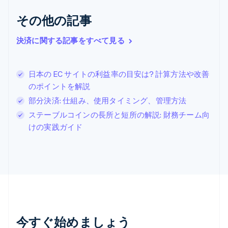
クロアチア
その他の記事
English
Italiano
ジブラルタル
English
決済に関する記事をすべて見る
シンガポール
English
简体中文
スイス
日本の EC サイトの利益率の目安は? 計算方法や改善
Deutsch
Français
Italiano
English
のポイントを解説
スウェーデン
Svenska
English
部分決済: 仕組み、使用タイミング、管理方法
スペイン
ステーブルコインの長所と短所の解説: 財務チーム向
Español
English
けの実践ガイド
スロバキア
English
スロベニア
English
Italiano
タイ
ไทย
English
チェコ共和国
English
デンマーク
今すぐ始めましょう
English