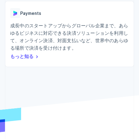
Recognition
ポーネント
SaaS
従量課金請求を提供
決済手段
製品ロードマップ
ステーブルコイン担保型
会計管理の
125 以上の決
Payments
Sessions 年次カンファ
のカードを発行
自動化
済手段を利用
レンス
エージェントによるサー
Stripe
可能
Terminal
成長中のスタートアップからグローバル企業まで、あら
採用情報
ビスのプロビジョニング
Sigma
業種別
対面支払い
ニュースルーム
と管理
ゆるビジネスに対応できる決済ソリューションを利用し
カスタムレ
Authorization
Stripe Press
て、オンライン決済、対面支払いなど、世界中のあらゆ
ポート
Boost
AI 企業
Data
決済成功率の
る場所で決済を受け付けます。
クリエイターエコノミ―
Pipeline
最適化
ゲーム
もっと知る
リソース
データの同
Link
ホスピタリティ、旅行、
お問い合わせ
期
スピーディー
レジャー
な決済
保険
アプリへの導入
営業にお問い合わせ
メディアおよびエンター
コードサンプル
パートナーになる
テインメント
開発者のブログ
非営利団体
API ステータス
プロフェッショナルサー
その他
ビス
Product roadmap
パブリックセクター
今後の予定を確認
小売業
Radar
不正防止
エコシステム
Atlas
スタートアップの企業設立