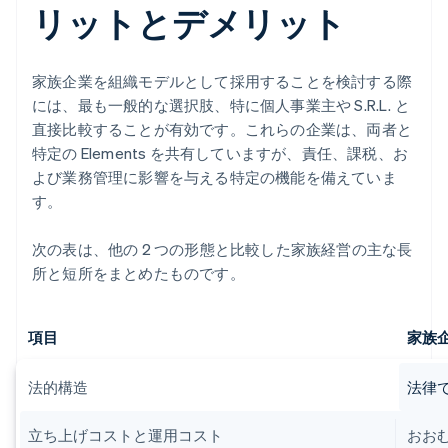
リットとデメリット
家族企業を組織モデルとして採用することを検討する際
には、最も一般的な選択肢、特に個人事業主や S.R.L. と
直接比較することが有効です。これらの企業は、両者と
特定の Elements を共有していますが、責任、課税、お
よび業務管理に影響を与える特定の機能を備えていま
す。
次の表は、他の 2 つの形態と比較した家族経営の主な長
所と短所をまとめたものです。
項目
家族
法的構造
法律
立ち上げコストと運用コスト
おお