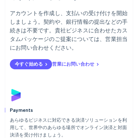
ドイツ
Deutsch
English
アカウントを作成し、支払いの受け付けを開始
ニュージーランド
しましょう。契約や、銀行情報の提出などの手
English
ノルウェー
続きは不要です。貴社ビジネスに合わせたカス
English
タムパッケージのご提案については、営業担当
ハンガリー
にお問い合わせください。
English
フィンランド
English
Svenska
今すぐ始める
営業にお問い合わせ
ブラジル
Português
English
フランス
Français
English
ブルガリア
English
ベルギー
Nederlands
Français
Deutsch
English
Payments
ポーランド
あらゆるビジネスに対応できる決済ソリューションを利
English
用して、世界中のあらゆる場所でオンライン決済と対面
ポルトガル
Português
English
決済を受け付けましょう。