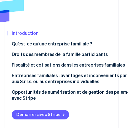
Découvrez les prochaines évolutions
Commerce en ligne
Radar
Prévention de la fraude
Écosystème
Atlas
Constitution de start-up
Introduction
Partenaires
Climate
Stripe App
Qu’est-ce qu’une entreprise familiale ?
Élimination du carbone
Marketplace
Qui peut participer ?
Droits des membres de la famille participants
Identity
Vérification de l'identité
Exigences formelles
Fiscalité et cotisations dans les entreprises familiales
Responsabilité et relations avec les tiers
Comment les revenus de l’entreprise familiale sont imp
Entreprises familiales : avantages et inconvénients par
aux S.r.l.s. ou aux entreprises individuelles
Entreprise familiale et régime forfaitaire
Opportunités de numérisation et de gestion des paiem
Stripe Sessions 2026
Cotisations de sécurité sociale pour les membres de la 
avec Stripe
Découvrez comment Stripe construit l’infrastructure écon
collaborateurs
Regarder la vidéo
Démarrer avec Stripe