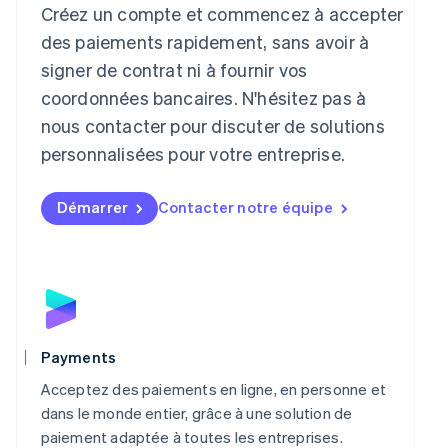
Lettonie
Créez un compte et commencez à accepter
English
des paiements rapidement, sans avoir à
Liechtenstein
signer de contrat ni à fournir vos
Deutsch
English
Lituanie
coordonnées bancaires. N'hésitez pas à
English
nous contacter pour discuter de solutions
Luxembourg
personnalisées pour votre entreprise.
Français
Deutsch
English
Malaisie
English
简体中文
Démarrer
Contacter notre équipe
Malte
English
Mexique
Español
English
Norvège
English
Nouvelle-Zélande
English
Payments
Pays-Bas
Acceptez des paiements en ligne, en personne et
Nederlands
English
Pologne
dans le monde entier, grâce à une solution de
English
paiement adaptée à toutes les entreprises.