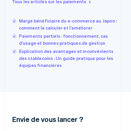
Tous les articles sur les paiements
Estonie
English
États-Unis
Marge bénéficiaire du e-commerce au Japon :
English
Español
简体中文
Finlande
comment la calculer et l'améliorer
English
Svenska
Paiements partiels : fonctionnement, cas
France
d’usage et bonnes pratiques de gestion
Français
English
Gibraltar
Explication des avantages et inconvénients
English
des stablecoins : Un guide pratique pour les
Grèce
équipes financières
English
Hongrie
English
Inde
English
Irlande
English
Italie
Italiano
English
Envie de vous lancer ?
Japon
日本語
English