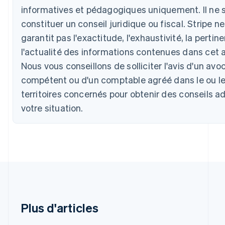
Autriche
informatives et pédagogiques uniquement. Il ne s
Deutsch
English
constituer un conseil juridique ou fiscal. Stripe ne
Belgique
garantit pas l'exactitude, l'exhaustivité, la pertine
Nederlands
Français
Deutsch
English
Brésil
l'actualité des informations contenues dans cet ar
Português
English
Nous vous conseillons de solliciter l'avis d'un avo
Bulgarie
English
compétent ou d'un comptable agréé dans le ou l
Canada
territoires concernés pour obtenir des conseils a
English
Français
Chine continentale
votre situation.
简体中文
English
Chypre
English
Croatie
English
Italiano
Danemark
English
Émirats arabes unis
English
Plus d'articles
Espagne
Español
English