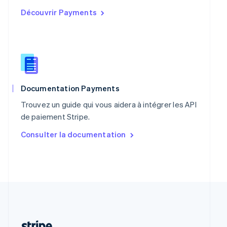
Portugal
Découvrir Payments
Português
English
R.A.S. de Hong Kong, Chine
English
简体中文
République tchèque
English
Roumanie
English
Royaume-Uni
Documentation Payments
English
Trouvez un guide qui vous aidera à intégrer les API
Singapour
de paiement Stripe.
English
简体中文
Slovaquie
Consulter la documentation
English
Slovénie
English
Italiano
Suède
Svenska
English
Suisse
Deutsch
Français
Italiano
English
Thaïlande
ไทย
English