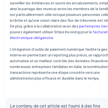
surveiller les échéances et suivre les encaissements, simpl
ainsi le partage des revenus entre les membres de la famill
est particulièrement utile lorsque plusieurs personnes coll
la tâche et qu'une vision claire des flux de trésorerie est n
De plus, grâce à la collaboration avec des
partenaires tier
pouvez également utiliser Stripe Invoicing pour la
facturat
électronique obligatoire
.
L'intégration d'outils de paiement numérique facilite la ges
interne en permettant un reporting plus précis, un rappro
automatisé et un meilleur contrôle des données financière
nombreuses entreprises familiales en Italie, la numérisatio
transactions représente une étape concrète vers une
administration plus efficace et durable dans le temps.
Allemagne
Deutsch
English
Australie
Le contenu de cet article est fourni à des fins
English