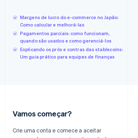
Español
English
Estados Unidos
English
Español
简体中文
Margens de lucro do e-commerce no Japão:
Estônia
Como calcular e melhorá-las
English
Pagamentos parciais: como funcionam,
Finlândia
English
Svenska
quando são usados e como gerenciá-los
França
Explicando os prós e contras das stablecoins:
Français
English
Um guia prático para equipes de finanças
Gibraltar
English
Grécia
English
Hungria
English
Índia
English
Irlanda
Vamos começar?
English
Itália
Italiano
English
Crie uma conta e comece a aceitar
Japão