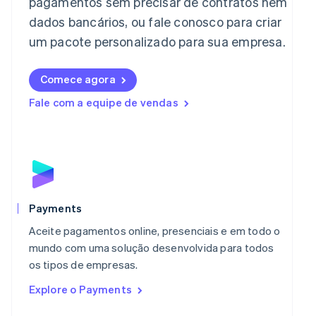
pagamentos sem precisar de contratos nem
日本語
English
dados bancários, ou fale conosco para criar
Letônia
English
um pacote personalizado para sua empresa.
Liechtenstein
Deutsch
English
Lituânia
Comece agora
English
Fale com a equipe de vendas
Luxemburgo
Français
Deutsch
English
Malásia
English
简体中文
Malta
English
México
Español
English
Payments
Noruega
Aceite pagamentos online, presenciais e em todo o
English
Nova Zelândia
mundo com uma solução desenvolvida para todos
English
os tipos de empresas.
Países Baixos
Explore o Payments
Nederlands
English
Polônia