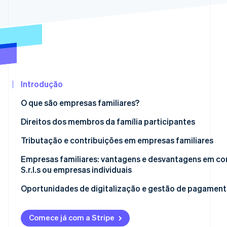
Ecossistema
Stripe Sessions 2026
Parceiros
Veja como a Stripe está construindo a infraestrutura eco
Stripe App
Assista agora
Marketplace
Introdução
O que são empresas familiares?
Quem pode participar?
Direitos dos membros da família participantes
Requisitos formais
Tributação e contribuições em empresas familiares
Responsabilidade e relações com terceiros
Como a renda de empresas familiares é tributada
Empresas familiares: vantagens e desvantagens em 
S.r.l.s ou empresas individuais
Empresa familiar e regime de tarifa fixa
Oportunidades de digitalização e gestão de pagament
Contribuições previdenciárias para membros da famíli
Comece já com a Stripe