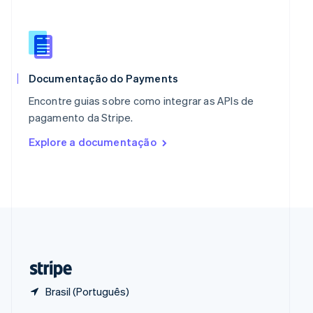
English
Portugal
Português
English
RAE de Hong Kong, China
English
简体中文
Reino Unido
Documentação do Payments
English
Encontre guias sobre como integrar as APIs de
República Tcheca
pagamento da Stripe.
English
Romênia
Explore a documentação
English
Singapura
English
简体中文
Suécia
Svenska
English
Suíça
Deutsch
Français
Italiano
English
Tailândia
ไทย
English
Brasil (Português)