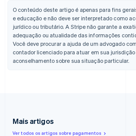
Nederlands
Français
Deutsch
English
Brasil
O conteúdo deste artigo é apenas para fins gera
Português
English
e educação e não deve ser interpretado como a
Bulgária
jurídico ou tributário. A Stripe não garante a exat
English
Canadá
adequação ou atualidade das informações contid
English
Français
Você deve procurar a ajuda de um advogado co
China continental
contador licenciado para atuar em sua jurisdição
简体中文
English
Chipre
aconselhamento sobre sua situação particular.
English
Croácia
English
Italiano
Dinamarca
English
Emirados Árabes Unidos
English
Eslováquia
English
Mais artigos
Eslovênia
English
Italiano
Espanha
Ver todos os artigos sobre pagamentos