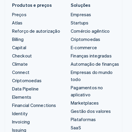
Produtos e preços
Soluções
Preços
Empresas
Atlas
Startups
Reforço de autorização
Comércio agêntico
Billing
Criptomoedas
Capital
E-commerce
Checkout
Finanças integradas
Climate
Automação de finanças
Connect
Empresas do mundo
todo
Criptomoedas
Pagamentos no
Data Pipeline
aplicativo
Elements
Marketplaces
Financial Connections
Gestão dos valores
Identity
Plataformas
Invoicing
SaaS
Issuing