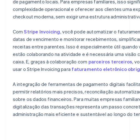
de pagamento locais. Para empresas familiares, isso signifi
complexidade operacional e oferecer aos clientes uma exp
checkout moderna, sem exigir uma estrutura administrativ
Com
Stripe Invoicing
, você pode automatizar o faturame
datas de vencimento e monitorar recebimentos, simplifica
receitas entre parentes. Isso é especialmente útil quando
estão colaborando na atividade e é necessária uma visão c
caixa. E, graças à colaboração com
parceiros terceiros
, v
usar o Stripe Invoicing para
faturamento eletrônico obrig
A integração de ferramentas de pagamento digitais facilita
permitir relatórios mais precisos, reconciliação automatiza
sobre os dados financeiros. Para muitas empresas familiares
Alemanha
Deutsch
English
digitalização das transações representa um passo concre
Austrália
administração mais eficiente e sustentável ao longo do t
English
Áustria
Deutsch
English
Bélgica