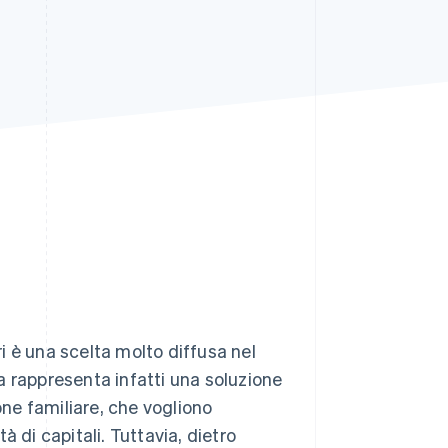
Stripe Sessions 2026
Scopri come Stripe sta
costruendo
l'infrastruttura
economica per l'IA.
Guarda ora
ri è una scelta molto diffusa nel
lia rappresenta infatti una soluzione
one familiare, che vogliono
 di capitali. Tuttavia, dietro