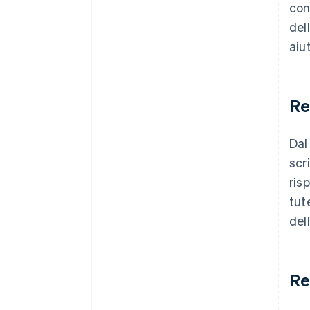
con
del
aiu
Re
Dal
scr
ris
tut
del
Re