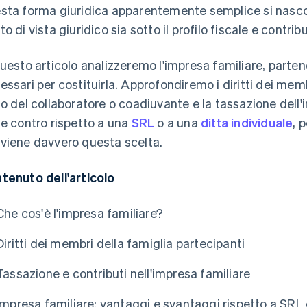
sta forma giuridica apparentemente semplice si nascon
o di vista giuridico sia sotto il profilo fiscale e contribu
questo articolo analizzeremo l'impresa familiare, partend
essari per costituirla. Approfondiremo i diritti dei membr
lo del collaboratore o coadiuvante e la tassazione dell'
 e contro rispetto a una
SRL
o a una
ditta individuale
, 
viene davvero questa scelta.
tenuto dell'articolo
Che cos'è l'impresa familiare?
Diritti dei membri della famiglia partecipanti
Tassazione e contributi nell'impresa familiare
Impresa familiare: vantaggi e svantaggi rispetto a SRL o