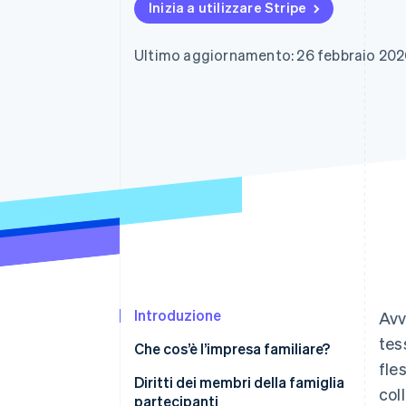
Inizia a utilizzare Stripe
Link
Pagamento accelerato
Financial Connections
Ultimo aggiornamento: 26 febbraio 20
Conti finanziari collegati
Introduzione
Avv
tes
Che cos’è l’impresa familiare?
fle
Chi può partecipare?
Diritti dei membri della famiglia
col
partecipanti