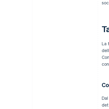
soc
Ta
La 
del
Com
con
Co
Dal
det