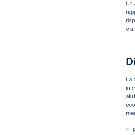
Un 
rapp
ris
e al
Di
La 
in 
aiut
eco
mem