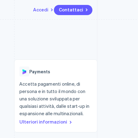
Accedi
Contattaci
Risorse
Ecosistema
Recapiti
me e marketplace
Altro
Integrazioni app
Partner
Contattaci
Product roadmap
ns
Esempi di codice
Stripe App Marketplace
Diventa nostro partner
Scopri cosa ti aspetta
 piattaforme
Blog per sviluppatori
 platforms
ibero
Stato dell'API
Radar
ari integrati
Prevenzione delle frodi
Payments
 fisiche
Atlas
Costituzione di start-up
Accetta pagamenti online, di
persona e in tutto il mondo con
Climate
Rimozione del carbonio
una soluzione sviluppata per
qualsiasi attività, dalle start-up in
Identity
Verifica online dell'identità
espansione alle multinazionali.
Ulteriori informazioni