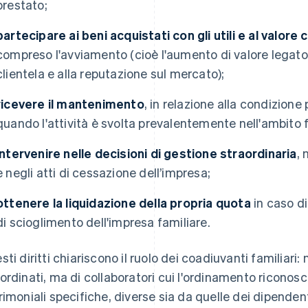
prestato;
partecipare ai beni acquistati con gli utili e al valor
compreso l'avviamento (cioè l'aumento di valore legato al
clientela e alla reputazione sul mercato);
ricevere il mantenimento
, in relazione alla condizione
quando l'attività è svolta prevalentemente nell'ambito f
intervenire nelle decisioni di gestione straordinaria
, 
e negli atti di cessazione dell’impresa;
ottenere la liquidazione della propria quota
in caso di
di scioglimento dell'impresa familiare.
ti diritti chiariscono il ruolo dei coadiuvanti familiari: 
ordinati, ma di collaboratori cui l'ordinamento ricono
rimoniali specifiche, diverse sia da quelle dei dipendent