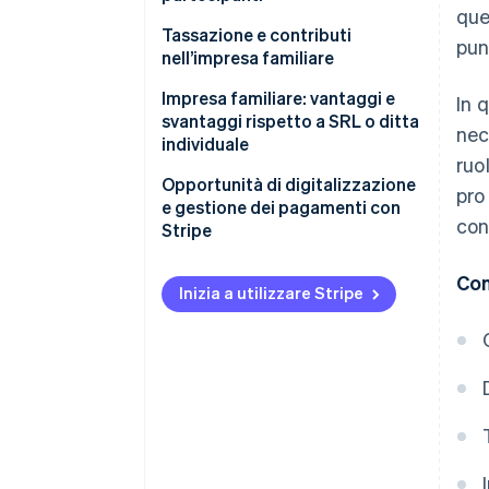
Requisiti formali
que
Tassazione e contributi
punt
Responsabilità e rapporti con i
nell’impresa familiare
terzi
Come viene tassato il reddito
Impresa familiare: vantaggi e
In 
dell’impresa familiare
svantaggi rispetto a SRL o ditta
nec
individuale
Impresa familiare e regime
ruo
forfettario
Opportunità di digitalizzazione
pro
e gestione dei pagamenti con
Contributi previdenziali dei
con
Stripe
familiari collaboratori
Con
Inizia a utilizzare Stripe